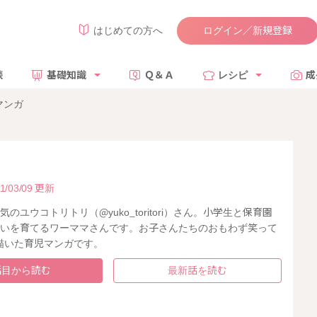
ログイン／新規登録
はじめての方へ
談
基礎知識
Ｑ＆Ａ
レシピ
成
マンガ
1/03/09 更新
mで人気のユウコトリトリ（@yuko_toritori）さん。小学生と保育園
だいを育てるワーママさんです。お子さんたちのおもわず笑って
描いた育児マンガです。
話目から読む
最新話を読む