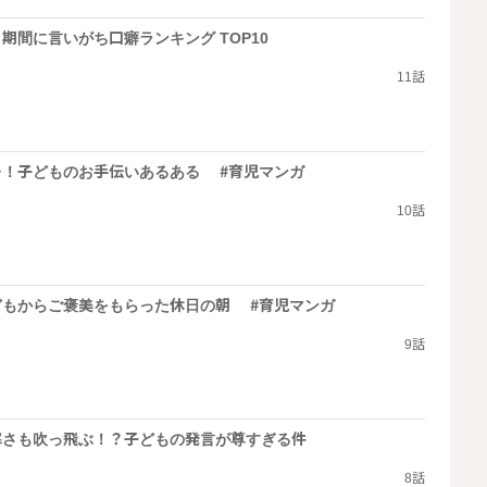
期間に言いがち口癖ランキング TOP10
11話
…！子どものお手伝いあるある #育児マンガ
10話
どもからご褒美をもらった休日の朝 #育児マンガ
9話
寒さも吹っ飛ぶ！？子どもの発言が尊すぎる件
8話