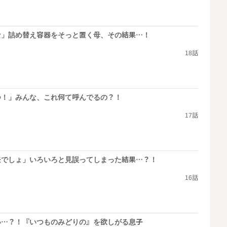
な」詰め替え容器をそっと置く母、その結果…！
18話
つ！」みんな、これ何て呼んでるの？！
17話
夫でしょ」いろいろと見誤ってしまった結果…？！
16話
い…？！『いつものみどりの』を欲しがる息子