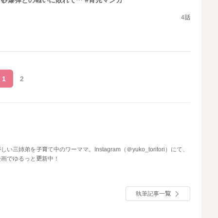
砂爆弾との戦いに敗れて… #育児マンガ
4話
1
2
しい三姉弟を子育て中のワーママ。Instagram（＠yuko_toritori）にて、
漫画でゆるっと更新中！
執筆記事一覧