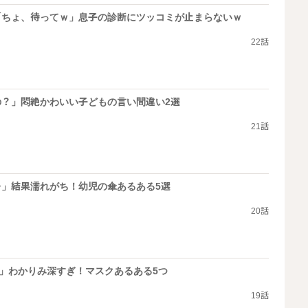
「ちょ、待ってｗ」息子の診断にツッコミが止まらないｗ
22話
の？」悶絶かわいい子どもの言い間違い2選
21話
」結果濡れがち！幼児の傘あるある5選
20話
)」わかりみ深すぎ！マスクあるある5つ
19話