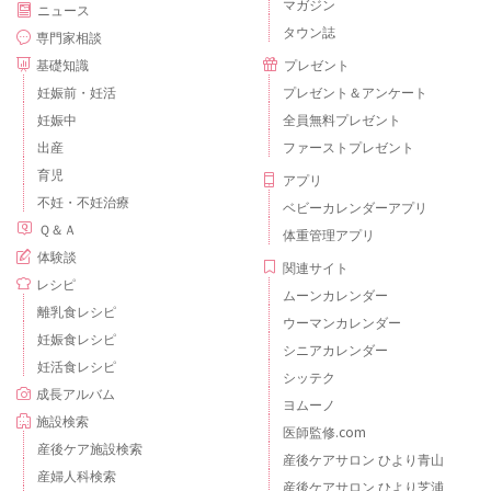
マガジン
ニュース
タウン誌
専門家相談
基礎知識
プレゼント
妊娠前・妊活
プレゼント＆アンケート
妊娠中
全員無料プレゼント
出産
ファーストプレゼント
育児
アプリ
不妊・不妊治療
ベビーカレンダーアプリ
Ｑ＆Ａ
体重管理アプリ
体験談
関連サイト
レシピ
ムーンカレンダー
離乳食レシピ
ウーマンカレンダー
妊娠食レシピ
シニアカレンダー
妊活食レシピ
シッテク
成長アルバム
ヨムーノ
施設検索
医師監修.com
産後ケア施設検索
産後ケアサロン ひより青山
産婦人科検索
産後ケアサロン ひより芝浦