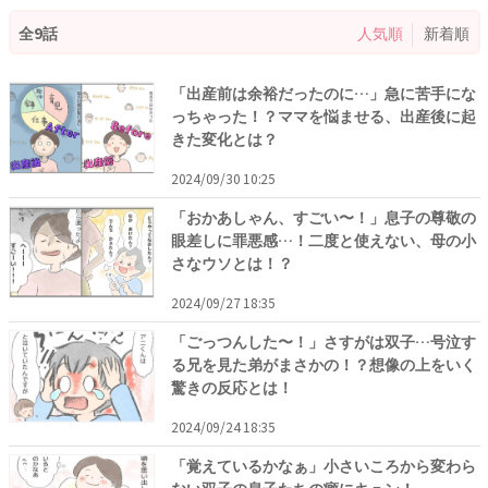
全9話
人気順
新着順
「出産前は余裕だったのに…」急に苦手にな
っちゃった！？ママを悩ませる、出産後に起
きた変化とは？
2024/09/30 10:25
「おかあしゃん、すごい〜！」息子の尊敬の
眼差しに罪悪感…！二度と使えない、母の小
さなウソとは！？
2024/09/27 18:35
「ごっつんした〜！」さすがは双子…号泣す
る兄を見た弟がまさかの！？想像の上をいく
驚きの反応とは！
2024/09/24 18:35
「覚えているかなぁ」小さいころから変わら