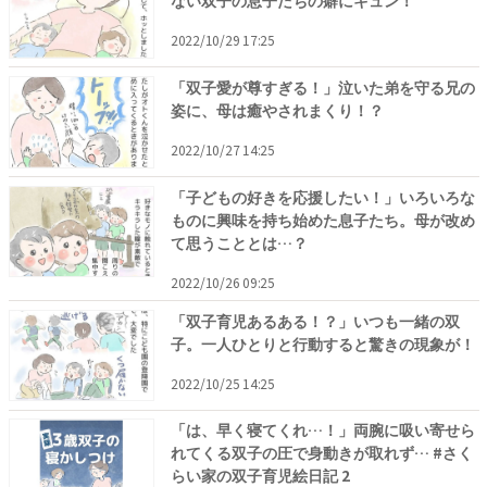
ない双子の息子たちの癖にキュン！
2022/10/29 17:25
「双子愛が尊すぎる！」泣いた弟を守る兄の
姿に、母は癒やされまくり！？
2022/10/27 14:25
「子どもの好きを応援したい！」いろいろな
ものに興味を持ち始めた息子たち。母が改め
て思うこととは…？
2022/10/26 09:25
「双子育児あるある！？」いつも一緒の双
子。一人ひとりと行動すると驚きの現象が！
2022/10/25 14:25
「は、早く寝てくれ…！」両腕に吸い寄せら
れてくる双子の圧で身動きが取れず… #さく
らい家の双子育児絵日記 2