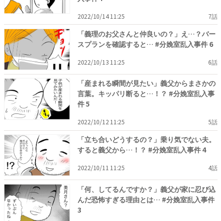
2022/10/14 11:25
7話
「義理のお父さんと仲良いの？」え…？バー
スプランを確認すると… #分娩室乱入事件 6
2022/10/13 11:25
6話
「産まれる瞬間が見たい」義父からまさかの
言葉。キッパリ断ると…！？ #分娩室乱入事
件 5
2022/10/12 11:25
5話
「立ち合いどうするの？」乗り気でない夫。
すると義父から…！？ #分娩室乱入事件 4
2022/10/11 11:25
4話
「何、してるんですか？」義父が家に忍び込
んだ恐怖すぎる理由とは… #分娩室乱入事件
3