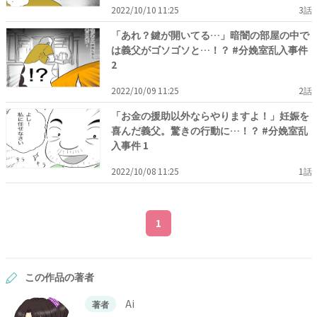
2022/10/10 11:25
3話
「あれ？鍵が開いてる…」暗闇の部屋の中で
は義父がゴソゴソと…！？ #分娩室乱入事件
2
2022/10/09 11:25
2話
「お金の援助以外ならやりますよ！」妊娠を
喜んだ義父。驚きの行動に…！？ #分娩室乱
入事件 1
2022/10/08 11:25
1話
1
この作品の著者
Ai
著者