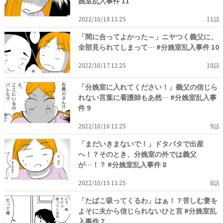
娩室乱入事件 11
2022/10/18 11:25
11話
「間に合ってよかった～」ニヤつく義父に、
全部見られてしまって… #分娩室乱入事件 10
2022/10/17 11:25
10話
「分娩室に入れてください！」義父の信じら
れない言葉に看護師もあ然… #分娩室乱入事
件 9
2022/10/16 11:25
9話
「まだいきまないで！」ドタバタで出産
へ！？そのとき、分娩室の外では義父
が…！？ #分娩室乱入事件 8
2022/10/15 11:25
8話
「たばこ吸ってくるわ」はぁ！？苦しむ妻を
よそに夫から信じられないひと言 #分娩室乱
入事件 7