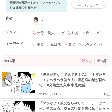
最新話が配信されたら、メールやプッ
33
クリップ
シュ通知でお知らせ！
作者
Ai
ジャンル
義母・義父マンガ
妊娠・出産マンガ
キーワード
出産
体験談
義父
ハラスメント
全16話
1話から
新着順
「親父が変な目で見てる？気にしすぎだろ
～！」ヘラヘラ笑う夫に堪忍袋の緒が切れ
て… #分娩室乱入事件 最終話
2022/10/23 11:25
16話
「マジかよ！親父ならやりそー！」…は？
何、その反応。義父の行動を夫に伝えたら…