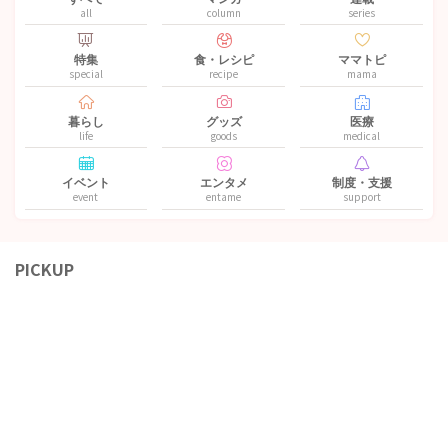
all
column
series
特集
食・レシピ
ママトピ
special
recipe
mama
暮らし
グッズ
医療
life
goods
medical
イベント
エンタメ
制度・支援
event
entame
support
PICKUP