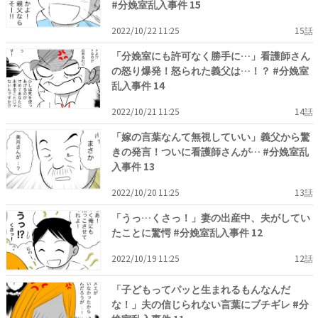
#分娩室乱入事件 15
2022/10/22 11:25
15話
「分娩室にも許可なく勝手に…」看護師さん
の怒り爆発！怒られた義父は…！？ #分娩室
乱入事件 14
2022/10/21 11:25
14話
「嫁の言葉なんて無視していい」義父から驚
きの発言！ついに看護師さんが… #分娩室乱
入事件 13
2022/10/20 11:25
13話
「うっ…くさっ！」妻の出産中、夫がしてい
たことに驚愕 #分娩室乱入事件 12
2022/10/19 11:25
12話
「子どもってパッと生まれるもんなんだ
な！」夫の信じられない言葉にブチギレ #分