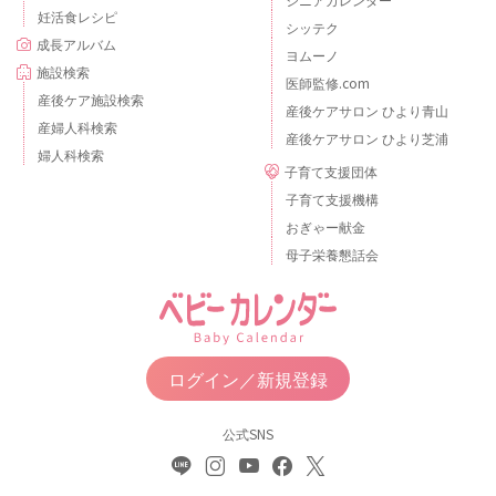
妊活食レシピ
シッテク
成長アルバム
ヨムーノ
施設検索
医師監修.com
産後ケア施設検索
産後ケアサロン ひより青山
産婦人科検索
産後ケアサロン ひより芝浦
婦人科検索
子育て支援団体
子育て支援機構
おぎゃー献金
母子栄養懇話会
ログイン／新規登録
公式SNS