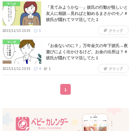
マンガ
「見てみようかな…」彼氏の行動が怪しいと
友人に相談→見ればと勧めるまさかのモノ #
彼氏が隠れてママ活してた 2
2023/12/13 23:35
5
クリップ
マンガ
「お金ないのに？」万年金欠の年下彼氏→夜
遊びによく出かけるけど、お金の出所は？ #
彼氏が隠れてママ活してた 1
2023/12/12 23:35
4
1
クリップ
1