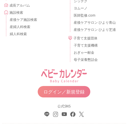
シッテク
成長アルバム
ヨムーノ
施設検索
医師監修.com
産後ケア施設検索
産後ケアサロン ひより青山
産婦人科検索
産後ケアサロン ひより芝浦
婦人科検索
子育て支援団体
子育て支援機構
おぎゃー献金
母子栄養懇話会
ログイン／新規登録
公式SNS