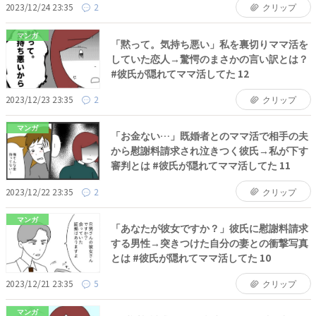
2023/12/24 23:35
2
クリップ
マンガ
「黙って。気持ち悪い」私を裏切りママ活を
していた恋人→驚愕のまさかの言い訳とは？
#彼氏が隠れてママ活してた 12
2023/12/23 23:35
2
クリップ
マンガ
「お金ない…」既婚者とのママ活で相手の夫
から慰謝料請求され泣きつく彼氏→私が下す
審判とは #彼氏が隠れてママ活してた 11
2023/12/22 23:35
2
クリップ
マンガ
「あなたが彼女ですか？」彼氏に慰謝料請求
する男性→突きつけた自分の妻との衝撃写真
とは #彼氏が隠れてママ活してた 10
2023/12/21 23:35
5
クリップ
マンガ