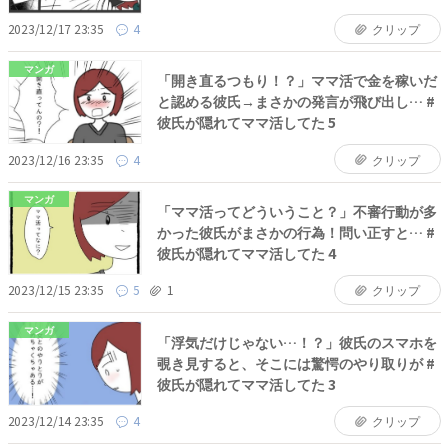
2023/12/17 23:35
4
クリップ
マンガ
「開き直るつもり！？」ママ活で金を稼いだ
と認める彼氏→まさかの発言が飛び出し… #
彼氏が隠れてママ活してた 5
2023/12/16 23:35
4
クリップ
マンガ
「ママ活ってどういうこと？」不審行動が多
かった彼氏がまさかの行為！問い正すと… #
彼氏が隠れてママ活してた 4
2023/12/15 23:35
5
1
クリップ
マンガ
「浮気だけじゃない…！？」彼氏のスマホを
覗き見すると、そこには驚愕のやり取りが #
彼氏が隠れてママ活してた 3
2023/12/14 23:35
4
クリップ