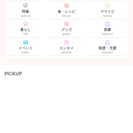
特集
食・レシピ
ママトピ
special
recipe
mama
暮らし
グッズ
医療
life
goods
medical
イベント
エンタメ
制度・支援
event
entame
support
PICKUP