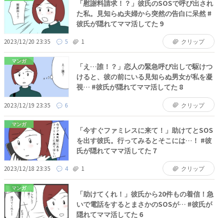
「慰謝料請求！？」彼氏のSOSで呼び出され
た私。見知らぬ夫婦から突然の告白に呆然 #
彼氏が隠れてママ活してた 9
2023/12/20 23:35
5
1
クリップ
マンガ
「え…誰！？」恋人の緊急呼び出しで駆けつ
けると、彼の前にいる見知らぬ男女が私を凝
視… #彼氏が隠れてママ活してた 8
2023/12/19 23:35
6
クリップ
マンガ
「今すぐファミレスに来て！」助けてとSOS
を出す彼氏。行ってみるとそこには…！ #彼
氏が隠れてママ活してた 7
2023/12/18 23:35
4
1
クリップ
マンガ
「助けてくれ！」彼氏から20件もの着信！急
いで電話をするとまさかのSOSが… #彼氏が
隠れてママ活してた 6