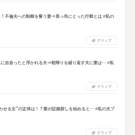
！不倫夫への制裁を誓う妻⇒真っ先にとった行動とは #私の
クリップ
に出会ったと浮かれる夫⇒朝帰りを繰り返す夫に妻は… #私
7
クリップ
匂わせる女”の正体は！？妻が証拠探しを始めると… #私の夫プ
クリップ