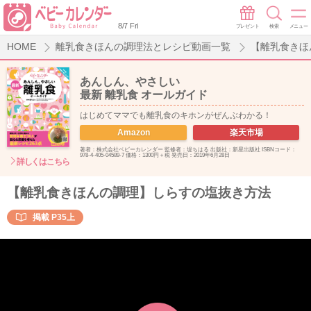
8/7 Fri
プレゼント
検索
メニュー
HOME
離乳食きほんの調理法とレシピ動画一覧
【離乳食きほ
あんしん、やさしい
最新 離乳食 オールガイド
はじめてママでも離乳食のキホンがぜんぶわかる！
Amazon
楽天市場
著者：株式会社ベビーカレンダー 監修者：堤ちはる 出版社：新星出版社 ISBNコード：
978-4-405-04589-7 価格：1300円＋税 発売日：2019年6月28日
詳しくはこちら
【離乳食きほんの調理】しらすの塩抜き方法
掲載
P35上