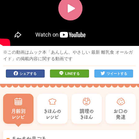
※この動画はムック本「あんしん、やさしい 最新 離乳食 オールガ
イド」の掲載内容に関する動画です
シェアする
LINEする
ツイートする
月齢別
きほんの
調理の
お口の
レシピ
レシピ
きほん
発達
５〜６か月ごろ