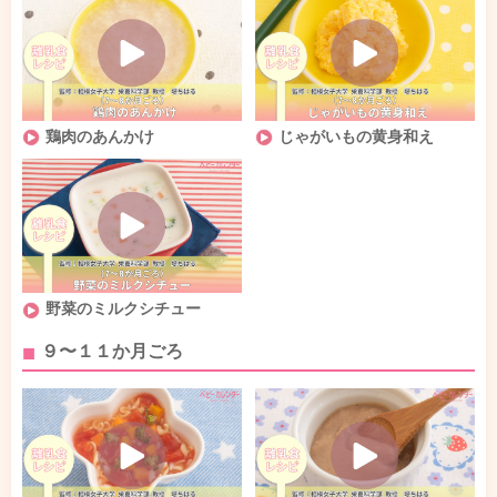
鶏肉のあんかけ
じゃがいもの黄身和え
野菜のミルクシチュー
９〜１１か月ごろ