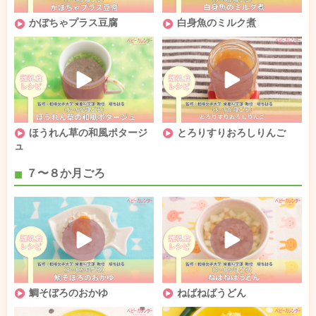
かぼちゃプラス豆腐
白身魚のミルク煮
ほうれん草の和風ポタージ
とろりすりおろしりんご
ュ
７〜８か月ごろ
鯛そぼろのおかゆ
ねばねばうどん