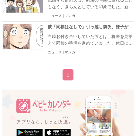
結婚する前の夫は、約束の時間に遅れること
もなく、きちんとしている印象でした。新婚
生活が始まれば、自然と同じようなリズムで
ニュース | マンガ
暮らしていくものだと思っていたのです
が……。
彼「同棲はなしで」引っ越し前夜、様子がおかしい彼を問い詰めると…あまりにも残酷な真実が！
当時お付き合いしていた彼とは、将来を見据
えて同棲の準備を進めていました。休日には
新居の家具を一緒に選び、周囲にも「もうす
ニュース | マンガ
ぐ一緒に暮らす」と話していたため、私自身
も疑うことなく彼との未来を思い描いていた
のですが……。
1