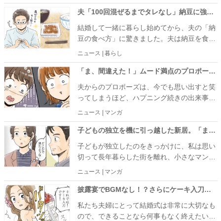
が……。
夫「100回混ぜるまでタレなし」納豆に強いこだわりを持つ彼。戸惑う私がひと口食べた結果…
結婚して一緒に暮らし始めてから、夫の「納
豆の食べ方」に驚きました。夫は納豆を食べ
るとき、「100回混ぜるまでタレを入れな
ニュース | 暮らし
い」というこだわりを持っているのです。
「ま、間違えた！」ムード満点のプロポーズが一転！？彼が差し出した小箱に入っていたまさかのモノ
夫からのプロポーズは、今でも思い出すと笑
ってしまうほど、ハプニング続きの出来事で
した。ある日、夜景の見えるレストランに連
ニュース | マンガ
れて行ってもらったのですが、そこで思いが
けない展開が待っていたのです。
子どもの独立を機に引っ越した新居。「まさか！？」エレベーターで一緒になった隣人の正体とは
子どもが独立したのをきっかけに、私は思い
切って長年暮らした街を離れ、小さなマンシ
ョンへ引っ越しました。新生活に胸を弾ませ
ニュース | マンガ
ていた春のある日、思いがけない出来事があ
ったのです。
披露宴でBGMなし！？さらにケーキ入刀で会場がどよめき！結婚式で起きたとんでもハプニングとは
私たち夫婦にとって結婚式は非常に大切なも
ので、できることなら何事もなく終えたいと