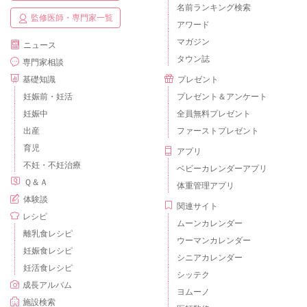
名前ランキング検索
監修医師・専門家一覧
アワード
マガジン
ニュース
タウン誌
専門家相談
基礎知識
プレゼント
妊娠前・妊活
プレゼント＆アンケート
妊娠中
全員無料プレゼント
出産
ファーストプレゼント
育児
アプリ
不妊・不妊治療
ベビーカレンダーアプリ
Ｑ＆Ａ
体重管理アプリ
体験談
関連サイト
レシピ
ムーンカレンダー
離乳食レシピ
ウーマンカレンダー
妊娠食レシピ
シニアカレンダー
妊活食レシピ
シッテク
成長アルバム
ヨムーノ
施設検索