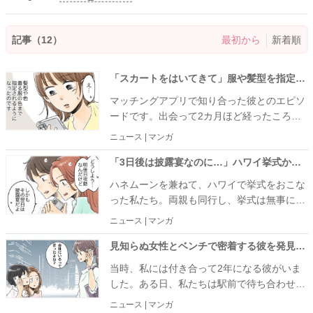
記事（12）
最初から
新着順
「スカートをはいてきて」服や髪型を指定する彼。後日…SNSで私と同じ格好の女性を見つけて！？
マッチングアプリで知り合った彼とのエピソ
ードです。出会って2カ月ほど経ったころ、
彼から「次のデートではスカートをはいてき
ニュース | マンガ
てほしい」と言われ、私は要望に応えること
にしたのですが……。
「3日後は披露宴なのに…」ハワイ挙式からの帰国便が台風で欠航！空港で夜を明かした私たちの運命は
ハネムーンを兼ねて、ハワイで挙式をおこな
った私たち。両親も同行し、挙式は無事に終
えることができました。ところが、帰国のタ
ニュース | マンガ
イミングで、ちょうど日本に台風が直撃して
しまって……！？
見知らぬ女性とベンチで密着する彼を発見。「会社にいるって言ったよね？」と話しかけたら…！？
当時、私には付き合って2年になる彼がいま
した。ある日、私たちは駅前で待ち合わせを
し、一緒に夕食をとる約束をしていたのです
ニュース | マンガ