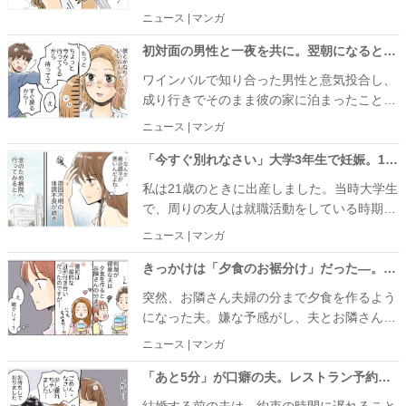
思っていました。ところが当日は思いがけな
ニュース | マンガ
いハプニングが続き、私はとても焦ってしま
ったのです。今回は、そんな結婚式当日の出
初対面の男性と一夜を共に。翌朝になると「すぐ戻るから」と置き去り！？彼の部屋で待ち続けた結果
来事を振り返ってお話しします。
ワインバルで知り合った男性と意気投合し、
成り行きでそのまま彼の家に泊まったことが
あります。連絡先も交換しないまま翌朝を迎
ニュース | マンガ
えたのですが、そこで思いがけない出来事が
起こりました。
「今すぐ別れなさい」大学3年生で妊娠。10歳年上の彼との授かり婚を、両親は許してくれなくて
私は21歳のときに出産しました。当時大学生
で、周りの友人は就職活動をしている時期。
当然、周囲からは結婚も出産も反対されまし
ニュース | マンガ
たが、私は授かった命を幸せにすると決めた
のです。
きっかけは「夕食のお裾分け」だった―。夫と「お隣さん」夫婦の妻が、不倫していたなんて
突然、お隣さん夫婦の分まで夕食を作るよう
になった夫。嫌な予感がし、夫とお隣さんの
妻の関係を調べたところ、まさかの不倫関係
ニュース | マンガ
であることが発覚したのです。
「あと5分」が口癖の夫。レストラン予約日、ついに事件発生！限界を迎えた私が下した決断とは