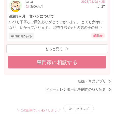
23:00〜1:00 授乳 このような形でしています。今後2回食に
saica
2026/08/08 4:25
りがたいです。 よろしくお願いいたします。
5歳0カ月
27
するにあたり 16:00〜17:00に2回目をいれようかなと思って
いるのですが、続けての離乳食は良くないでしょうか？？
生後8ヶ月 食パンについて
お風呂は父が帰宅してからいれてるので、この時間で今の
いつも丁寧なご回答ありがとうございます。 とても参考に
ところ固定になっており、お風呂の後はすぐ眠くなってし
なり、助かっております。 現在生後8ヶ月の男の子の離乳
まうため、お風呂を母がいれて時間をずらしたほうが良い
食についてお伺いしたいことがあります。 だいぶ食べられ
のか迷っています。 起きる時間が遅いため今後よく例にあ
離乳食
専門家回答待ち
る食材が増えてきて、うどんやヨーグルトのアレルギーチ
るような6:00頃の起床を目指した方が良いのかもお伺いした
ェックは大体終え標準量は食べられるかなというところで
いです。 アドバイスをよろしくお願いします。
もっと見る
す。 次に食パンを試してみたいなと思っているのですが、
おハイハインやおこめぼー等手掴みで食べるのも上手で、
食欲がかなりあり大人の食べるものにとても興味があるタ
専門家に相談する
イプなのでできれば、食パンをそのままスティックか一口
大にした物をあげたいなと思っています。 もしまだパンが
ゆの方が良い時期、ということであれば別の食材を優先し
妊娠・育児アプリ
そのままでも問題ない時期に食パンを考えています。 8ヶ月
現在で食パンをそのままはまだ避けた方が良いのでしょう
ベビーカレンダー記事制作の取り組み
か？またあげても大丈夫であればどのくらいの量からあげ
ると良いのでしょうか？
3
クリップ
＼ この記事にいいね！しよう ／