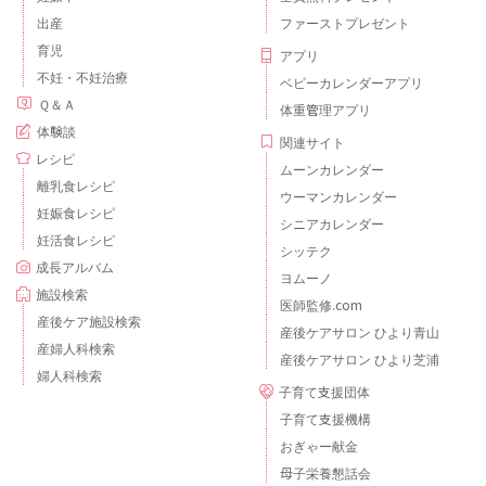
出産
ファーストプレゼント
育児
アプリ
不妊・不妊治療
ベビーカレンダーアプリ
Ｑ＆Ａ
体重管理アプリ
体験談
関連サイト
レシピ
ムーンカレンダー
離乳食レシピ
ウーマンカレンダー
妊娠食レシピ
シニアカレンダー
妊活食レシピ
シッテク
成長アルバム
ヨムーノ
施設検索
医師監修.com
産後ケア施設検索
産後ケアサロン ひより青山
産婦人科検索
産後ケアサロン ひより芝浦
婦人科検索
子育て支援団体
子育て支援機構
おぎゃー献金
母子栄養懇話会