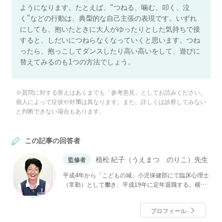
ようになります。たとえば、“つねる、噛む、叩く、泣
く”などの行動は、典型的な自己主張の表現です。いずれ
にしても、抱いたときに大人がゆったりとした気持ちで接
すると、しだいにつねらなくなっていくと思います。つね
ったら、抱っこしてダンスしたり高い高いをして、遊びに
替えてみるのも1つの方法でしょう。
※質問に対する答えはあくまでも「参考意見」としてお読みください。
個人によって症状や対策は異なります。また、詳しくは診察してみない
と判断できない場合もあります。
この記事の回答者
植松 紀子（うえまつ のりこ）先生
監修者
平成4年から「こどもの城」小児保健部にて臨床心理士
（常勤）として働き、平成19年に定年退職する。横浜
市、藤沢市の各教育委員会のスーパーバイザー。日本
学校メンタルヘルス学会評議員、田中教育研究所評議
プロフィール
員。