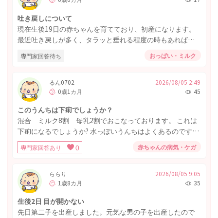
吐き戻しについて
現在生後19日の赤ちゃんを育てており、初産になります。
最近吐き戻しが多く、タラッと垂れる程度の時もあれば、
ドバッと大量に吐き戻すこともあります。大量に吐き戻す
おっぱい・ミルク
専門家回答待ち
時は苦しそうにしており、大量に吐き戻した後は寝てしま
うことが多いです。 ミルクを変えたら改善するかもと思
い、ほほえみをあげていたのですが、アイクレオに変えて
るん0702
2026/08/05 2:49
0歳1カ月
45
みましたが改善しませんでした。 また、ゲップがすごい下
手で、ゲップが出る時と出ない時があります。ゲップが出
このうんちは下痢でしょうか？
ない時は縦抱きにするといいと聞いたため、縦抱きにしよ
混合 ミルク8割 母乳2割でおこなっております。 これは
うとするのですが、嫌がって抵抗されます。そのため、横
下痢になるでしょうか? 水っぽいうんちはよくあるのですが
抱きを縦の状態にして、数分抱っこしてから寝かせるので
ここまで水っぽいことはなく相談させてください
すが、それでも大量に吐いてしまう時があります。ゲップ
赤ちゃんの病気・ケガ
専門家回答あり
0
をしても吐く時もあります。 あげ過ぎなのか、何が原因か
わからず、とても心配です。ミルクをあげている時に足り
ららり
2026/08/05 9:05
ないと泣かれると追加であげることがあり、結果吐き戻す
1歳8カ月
35
こともあります。 対処法はあるでしょうか？ もしあげ過ぎ
の場合、あげればあげるだけ飲んでしまうため、あげ過ぎ
生後2日 目が開かない
ないように見極める方法はあるでしょうか？ 現在の娘の状
先日第二子を出産しました。元気な男の子を出産したので