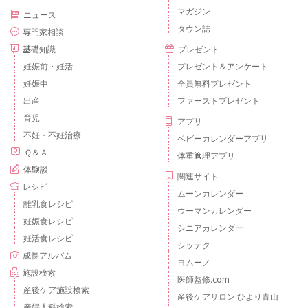
マガジン
ニュース
タウン誌
専門家相談
基礎知識
プレゼント
妊娠前・妊活
プレゼント＆アンケート
妊娠中
全員無料プレゼント
出産
ファーストプレゼント
育児
アプリ
不妊・不妊治療
ベビーカレンダーアプリ
Ｑ＆Ａ
体重管理アプリ
体験談
関連サイト
レシピ
ムーンカレンダー
離乳食レシピ
ウーマンカレンダー
妊娠食レシピ
シニアカレンダー
妊活食レシピ
シッテク
成長アルバム
ヨムーノ
施設検索
医師監修.com
産後ケア施設検索
産後ケアサロン ひより青山
産婦人科検索