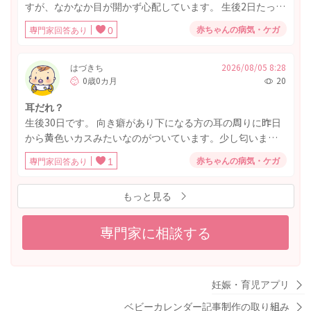
態は下記のとおりです。 ・2週間検診では体重増加は33g/
すが、なかなか目が開かず心配しています。 生後2日たった
日 ・混合で、母乳合計20分(大体25ml)+60ml ・ミルクだけ
今日は、右目だけ開けてくれましたが、開きも弱く、左目
赤ちゃんの病気・ケガ
専門家回答あり
0
あげる時は60〜80ml ・ミルクの頻度は3時間毎 ・お腹が空
は開いていませんでした。 1人目の時は出産直後から両目が
いてグズる時は母乳をあげる よろしくお願いします。
開いてたので心配です。むくみなどもあると思うのです
が、病気等の可能性は低いでしょうか？しばらく目が開か
はづきち
2026/08/05 8:28
0歳0カ月
20
ない子もいますか？
耳だれ？
生後30日です。 向き癖があり下になる方の耳の周りに昨日
から黄色いカスみたいなのがついています。少し匂いま
す。 関係あるかわかりませんが、今日は朝から少し機嫌が
赤ちゃんの病気・ケガ
専門家回答あり
1
悪く、17時ごろまでほぼ寝てません。 ミルクはいつも通り
飲んでます。 土曜日に1ヶ月健診なのですがそれまでに耳鼻
もっと見る
科か小児科に受診したほうがいいでしょうか？
専門家に相談する
妊娠・育児アプリ
ベビーカレンダー記事制作の取り組み