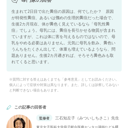
生まれて2日目で出た黄疸の原因は、何でしたか？ 原因
が特発性黄疸、あるいは強めの生理的黄疸だった場合で、
生後2カ月現在、体が黄色く見えているなら「母乳性黄
疸」でしょう。母乳には、黄疸を長引かせる物質が含まれ
ていますが、これは体に害を与えるものではないので、母
乳をやめる必要はありません。元気に母乳を飲み、黄色い
うんちをたくさん出して、体重も増えているようなら、問
題ありません。生後2カ月過ぎれば、そろそろ黄色みも取
れてくると思います。
※質問に対する答えはあくまでも「参考意見」としてお読みください。
個人によって症状や対策は異なります。また、詳しくは診察してみない
と判断できない場合もあります。
この記事の回答者
三石知左子（みついしちさこ）先生
監修者
東京女子医科大学母子総合医療センター講師などを経