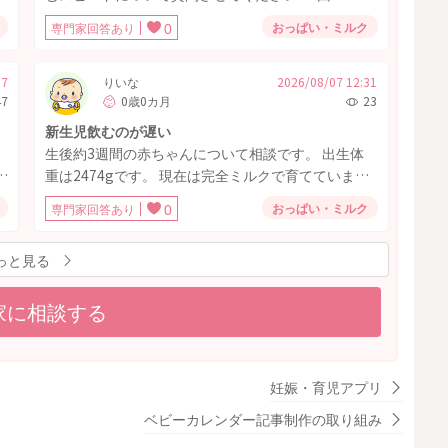
月
140ミリ程を、ピジョンの母乳実感乳首Sサイズであ
おっぱい・ミルク
専門家回答あり
0
パ
げてるのですが夜間や寝ているとき、起きている際
も 飲み干すのに30〜60分程かかります。 時間がかか
りすぎているのですがどのように対処するのが良い
17
りいな
2026/08/07 12:31
47
0歳0カ月
23
私
のでしょうか‥ Sサイズ乳首でさえ、口からたらー
を
っと漏れている際もあります。 また、飲む力が弱
新生児飲むのが遅い
ま
い？病気なども隠れているのでしょうか？ 現在体重
生後約3週間の赤ちゃんについて相談です。 出生体
4770ほどです！
の
重は2474gです。 現在は完全ミルクで育てていま
す。 8月31日に体重を測ったら2780グラムぐらいで
おっぱい・ミルク
専門家回答あり
0
ま
一日に31グラム増えており、順調には育っていま
す。 以前は1日のミルク量が350mLくらいでした
う
っと見る
場
が、最近は500～620mLくらい飲める日もありま
私
す。ただ、ここ数日はまた飲む量が減ることがあ
子
家に相談する
り、1回50mLくらいで終わってしまうこともありま
す。 一番気になっているのは、ミルクを飲むスピー
ドがとても遅いことです。100～120mL飲むのに1時
、
間近くかかります。途中で寝てしまうこともあり、
妊娠・育児アプリ
く
起こしながら飲ませています。 哺乳瓶はピジョンの
に
産院用を使っていて、乳首は流量大を使用していま
ベビーカレンダー記事制作の取り組み
、
す。空気弁も毎回洗っていますが、大きな改善はあ