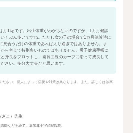
は月1kgです。出生体重がわからないのですが、1カ月健診
いうのはいくぶん多いですね。ただし女の子の場合で1カ月健診時に
長に見合うだけの体重であれば太り過ぎではありません。ま
重から考えて特別多いものではありません。母子健康手帳に
重と身長をプロットし、発育曲線のカーブに沿って成長して
ください。多分大丈夫だと思います。
ください。個人によって症状や対策は異なります。また、詳しくは診察
ちさこ）先生
ー講師などを経て、葛飾赤十字産院院長。