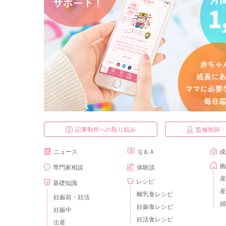
記事制作への取り組み
監修医師
ニュース
Ｑ＆Ａ
成
施
専門家相談
体験談
産
レシピ
基礎知識
産
離乳食レシピ
妊娠前・妊活
婦
妊娠食レシピ
妊娠中
妊活食レシピ
出産