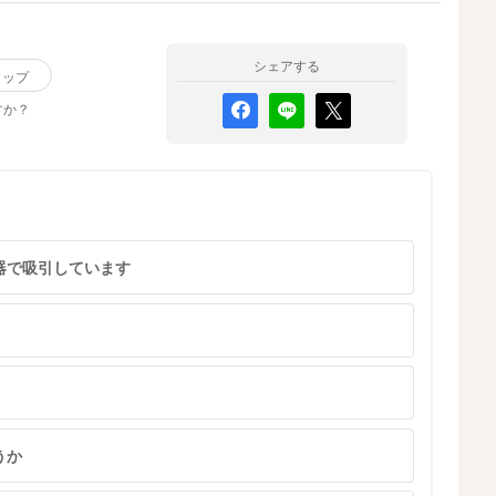
が
りません。飲んでいる途中でむせることはありませ
ん。 色々な乳首を試してますが改善しません。 おし
う
っこやうんちしっかり出ていて、体重も増えている
シェアする
リップ
と言われています。 体重が増えていても、このくら
を
すか？
い飲むのに時間がかかるのは問題ないのでしょう
か。それとも、哺乳瓶や乳首の変更した方がいいで
すか？ 良い改善方法があればと思います。
話
器で吸引しています
形
た
の
うか
や