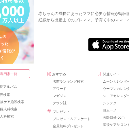
赤ちゃんの成長にあったママに必要な情報が毎日
妊娠から出産までのプレママ、子育て中のママ・
・専門家一覧
おすすめ
関連サイト
名前ランキング検索
ムーンカレンダ
長アルバム
アワード
ウーマンカレン
設検索
マガジン
シニアカレンダ
後ケア施設検索
タウン誌
シッテク
婦人科検索
ヨムーノ
プレゼント
人科検索
医師監修.com
プレゼント＆アンケート
産後ケアサロン 
全員無料プレゼント