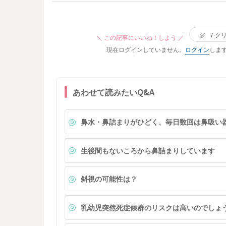
になったのですが、 上の子の寝かしつけ後、パパ
市販薬を薬局などで購入して塗った方がよいのでし
下の子の寝る前のミルクを担当してくれて別室に行
ょうか。それとも何も塗らず様子を見てよいのでし
ったタイミングで、上の子が起きてギャン泣きした
ょうか。 ・生後53日なので、かゆがっているかど
7
ク
ため、側にいた私があやそうとしたのですが、手を
＼ この記事にいいね！しよう ／
かも判断しにくいのですが、薬を使った方がよいか
振り払われ、近付いても逃げられ、 心配して様子
現在ログインしていません。
ログイン
しま
どうかは何を基準に判断すればよいですか。 ・ま
見に来てくれたパパに一目散に寄って行き、抱っこ
た、顔などに小さな赤いプツっとしたものがある場
ですぐに泣き止み再入眠した姿を見て、かなりショ
合、引っかき傷で少し赤くなっただけなのか虫刺さ
ックを受けました。 下の子が産まれてからの3ヵ月
れなのか見分けがつかないことがあります。そのよ
あわせて読みたいQ&A
間、パパが全面的にお世話を担当してくれていたの
うな場合も、ひとまず様子見でよいのでしょうか。
で、仕方ないとは思いつつ、 ママがしていたお世
それとも受診した方がよいのでしょうか。 月齢が
をパパが担当することには抵抗がなかったのに、マ
低いため、どの程度慎重に対応すべきなのか知りた
鼻水・鼻詰まりがひどく、毎日数回は鼻吸い
マがまたお世話しようとすると拒否されてしまうの
いです。よろしくお願いいたします。
は、何故なのでしょう。 パパとの方が上手く愛着
成ができていて、もう私の入る隙はないのでしょう
生後間もないころから鼻詰まりしています
か。 少しずつ私が上の子のお世話をする時間をま
増やしていきたいとは思っていますが、完全にパパ
斜視の可能性は？
っ子になった今、拒否されながらも頑張ってお世話
することに意味があるのかもう分かりません。 今
ママイヤ状態は一時的なものとして軽く受け止めて
乳幼児突然死症候群のリスクは高いのでしょ
いいのでしょうか。 それとも私が上手く愛着形成