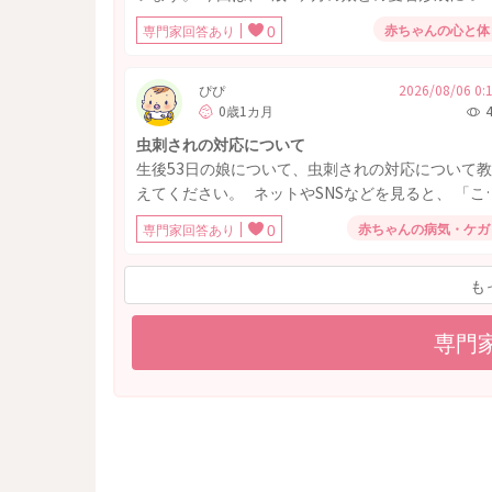
て相談させてください。 下の子出産までの1年2ヶ
赤ちゃんの心と体
専門家回答あり
0
間、平日日中のお世話は私が担当していました。 
パは朝みんなが寝てる中出勤し、19時頃には大抵帰
宅、お風呂と晩ご飯をあげるのはいつもやってくれ
ぴぴ
2026/08/06 0:
0歳1カ月
ていました。 (離乳食作り、お風呂上がりの保湿は
です。) 土日は休みなので、私と半々くらいで育児
虫刺されの対応について
担当してくれていました。 ママじゃないと泣き止
生後53日の娘について、虫刺されの対応について教
ない時期があったり、パパの寝かしつけでは興奮し
えてください。 ネットやSNSなどを見ると、 「こ
て寝なかったり、基本はママのお世話に安心感を抱
月齢は虫に刺されたら念のため病院を受診した方が
赤ちゃんの病気・ケガ
専門家回答あり
0
いてくれていたと思います。 しかし、下の子が産
いい」という意見と、 「基本的には様子見で大丈
れ、パパが1年間育休を取得してくれたため、 上の
夫」という意見の両方があり、実際はどのように判
子のお世話をこの3ヵ月間はほとんどパパが行うよ
も
断すればよいのか知りたいです。 ・虫に刺された
になりました。 その結果、パパに後追いしたり、
合は基本的に受診した方がよいのでしょうか。それ
の寝かしつけやお風呂を拒否したりするようになり
とも様子見でよいことが多いのでしょうか。 ・様
専門
ました。 (元々私にはあまり後追いしませんでし
見でよい場合、どのような症状があれば受診すべき
た。) それでも、日中はママに抱っこを求めてくれ
ですか。（赤みや腫れの広がり、熱感、発熱など具
たり、一緒に遊んだり、嫌われている感じではなか
体的な目安が知りたいです。） ・受診する場合は
ったので、 下の子のお世話に集中できてラッキー
小児科・皮膚科など何科を受診するのがよいのでし
らいに思っていました。 下の子が夜通し寝るよう
ょうか。まだ病院を受診したことがないため教えて
なってきたので、数日前から家族みんなで寝るよう
いただきたいです。 ・病院を受診しない場合でも