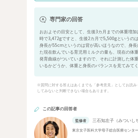
専門家の回答
おおよその目安として、生後3カ月までの体重増加
時で3,472gですと、生後2カ月で5,500gと
身長が55cmというのは背が高いほうなので、身
た現在飲んでいる育児用ミルクの量も、現在の体
発育曲線がついていますので、それに計測した体
いるかどうか、体重と身長のバランスを見てみて
※質問に対する答えはあくまでも「参考意見」としてお読み
してみないと判断できない場合もあります。
この記事の回答者
三石知左子（みついし
監修者
東京女子医科大学母子総合医療センタ