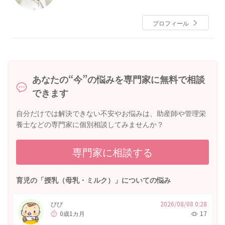
国立精神・神経センター小児神経科レジデント
神奈川県立こども医療センター周産期医療部・新生児
プロフィール
科等を経て
現在，同総合診療科部長
小児科専門医，小児神経専門医，新生児専門医
あなたの“今”の悩みを専門家に無料で相談
できます
自分だけでは解決できない不安やお悩みは、助産師や管理栄
養士などの専門家に個別相談してみませんか？
専門家に相談する
育児の「授乳（母乳・ミルク）」についての悩み
ぴぴ
2026/08/08 0:28
0歳1カ月
17