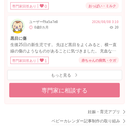
ら大泣きです ミルクは作ったら飲んでくれました。 先程も
おっぱい・ミルク
専門家回答あり
0
母乳を飲まなかったので、搾乳して飲ませてみたらちゃん
と飲みました。 飲ませ方の問題でしょうか？乳首も少し大
きいと思います、飲みにくいのでしょうか？ 結局夜中は必
ユーザーf9a5a7e8
2026/08/08 3:10
0歳0カ月
20
死に飲ませようと何回も試しましたが、3回吸って大泣きを
繰り返しって感じでした。
黒目に傷
生後25日の新生児です。 先ほど黒目をよくみると、横一直
線の傷のようなものがあることに気づきました。 充血など
はしていません。 いつからあるのか分からず、泣いたり機
赤ちゃんの病気・ケガ
専門家回答あり
1
嫌が悪くなったりはしていません。 病院にかかった方がよ
いでしょうか。 その場合は1ヶ月検診前のため産院に相談し
もっと見る
た方がよいか、もしくは眼科や小児科に直接いくべきなの
でしょうか。 今日が休日のため、休み明けまで様子を見て
よいか迷っています。 ご回答のほどよろしくお願いいたし
専門家に相談する
ます。
妊娠・育児アプリ
ベビーカレンダー記事制作の取り組み