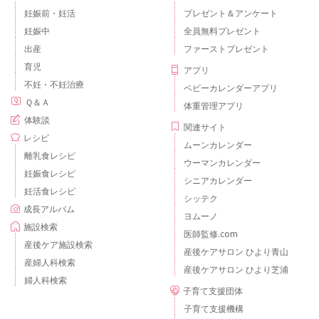
妊娠前・妊活
プレゼント＆アンケート
妊娠中
全員無料プレゼント
出産
ファーストプレゼント
育児
アプリ
不妊・不妊治療
ベビーカレンダーアプリ
Ｑ＆Ａ
体重管理アプリ
体験談
関連サイト
レシピ
ムーンカレンダー
離乳食レシピ
ウーマンカレンダー
妊娠食レシピ
シニアカレンダー
妊活食レシピ
シッテク
成長アルバム
ヨムーノ
施設検索
医師監修.com
産後ケア施設検索
産後ケアサロン ひより青山
産婦人科検索
産後ケアサロン ひより芝浦
婦人科検索
子育て支援団体
子育て支援機構