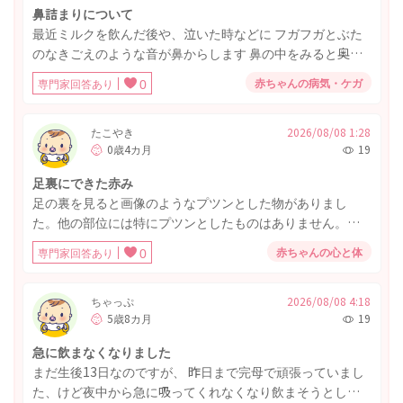
鼻詰まりについて
最近ミルクを飲んだ後や、泣いた時などに フガフガとぶた
のなきごえのような音が鼻からします 鼻の中をみると奥の
方に鼻くそがあり鼻の穴が狭くなっているのかなという感
赤ちゃんの病気・ケガ
専門家回答あり
0
じです。 しかし、調べてみると手前ではないので綿棒など
では取らないほうがいいのかなと思っています。 寝ている
時は授乳後だとたまに軽いいびきをかいているときもあれ
たこやき
2026/08/08 1:28
0歳4カ月
19
ば いびきなどかくようすはなくよく寝れている時もあるの
で判断が難しいです。 呼吸ができていないといわけではな
足裏にできた赤み
さそうですが 泣いている時が苦しそうです。 様子見でいい
足の裏を見ると画像のようなプツンとした物がありまし
のでしょうか？ それとも鼻水吸い取りきでとってあげたほ
た。他の部位には特にプツンとしたものはありません。発
うがいいのでしょうか？鼻水ではなく鼻くそなので悩んで
熱や、哺乳力が落ちた、機嫌が悪くなったなどはありませ
います。 このような場合の対応や、 とったほうがいい場合
赤ちゃんの心と体
専門家回答あり
0
ん。 数日前に、うっすらと赤みがあることには気づいてい
などの判断基準があれば教えてください。
ましたが、消えるのかな？と思っていましたがプツンとな
ってしまっていました。(その時は赤みだけで、プクっとは
ちゃっぷ
2026/08/08 4:18
5歳8カ月
19
していませんでした) 皮膚科や小児科に受診した方がいいで
しょうか？様子を見ていても大丈夫でしょうか。 ご助言よ
急に飲まなくなりました
ろしくお願いします。
まだ生後13日なのですが、 昨日まで完母で頑張っていまし
た、けど夜中から急に吸ってくれなくなり飲まそうとした