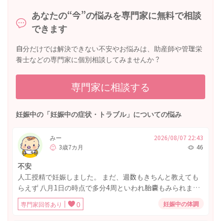
あなたの“今”の悩みを専門家に無料で相談
できます
自分だけでは解決できない不安やお悩みは、助産師や管理栄
養士などの専門家に個別相談してみませんか？
専門家に相談する
妊娠中の「妊娠中の症状・トラブル」についての悩み
みー
2026/08/07 22:43
3歳7カ月
46
不安
人工授精で妊娠しました。 まだ、週数もきちんと教えても
らえず 八月1日の時点で多分4周といわれ胎嚢もみられまし
た。 7日に受診したところ胎嚢しかまだみえず11.5の大きさ
妊娠中の体調
専門家回答あり
0
しかなく、小さいといわれ次が勝負だといわれ とても不安
です また、つわりも第一子のときはひどくって ご飯も吐く