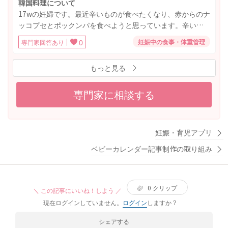
韓国料理について
17wの妊婦です。最近辛いものが食べたくなり、赤からのナ
ッコプセとポックンパを食べようと思っています。辛いも
のを食べていいのかと、海鮮やホルモンが入っています
妊娠中の食事・体重管理
専門家回答あり
0
が、しっかり加熱されていれば問題ないでしょうか？〆の
ポックンパにとびこが入っているみたいで、気になるので
もっと見る
すが、そちらも加熱していれば食べてもいいのでしょう
か？
専門家に相談する
妊娠・育児アプリ
ベビーカレンダー記事制作の取り組み
0
クリップ
＼ この記事にいいね！しよう ／
現在ログインしていません。
ログイン
しますか？
シェアする