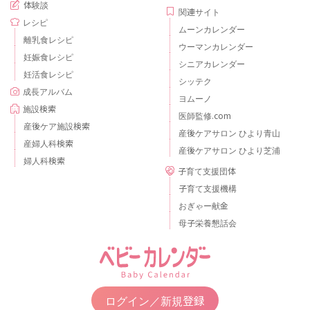
体験談
関連サイト
レシピ
ムーンカレンダー
離乳食レシピ
ウーマンカレンダー
妊娠食レシピ
シニアカレンダー
妊活食レシピ
シッテク
成長アルバム
ヨムーノ
施設検索
医師監修.com
産後ケア施設検索
産後ケアサロン ひより青山
産婦人科検索
産後ケアサロン ひより芝浦
婦人科検索
子育て支援団体
子育て支援機構
おぎゃー献金
母子栄養懇話会
ログイン／新規登録