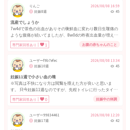
くらいでしたが、今は日によって 気持ち悪いかなぁってな
りんご
2026/08/08 16:59
妊娠8週
45
るくらいで全くないと言っていいほどなどで無事そだって
るか心配です
流産でしょうか
7w4dで茶色の出血がありその後鮮血に変わり数日生理痛の
ような腹痛が続いてましたが、8w0dの昨夜出血量が増えた
なと思っていたら直径4cmぐらいの血の塊が出てきまし
お腹の赤ちゃんのこと
専門家回答あり
1
た。 今は腹痛はぴたっと止まり出血も減っています。 やは
り胎嚢でしょうか？写真を添付します。汚くて申し訳あり
ません。 週明けに病院に行きますが、もともと高齢かつ大
ユーザーf9b7efec
2026/08/08 13:34
妊娠10週
45
きめの筋腫があり妊娠の継続は難しいかもしれないとは言
われていたので覚悟はしています。
妊娠11週で小さい血の塊
※写真は不快になり方は閲覧を控えた方が良いと思いま
す。 只今妊娠11週なのですが、先程トイレに行ったタイミ
ングで小さい血の塊が出て心配になっています。量は少な
妊娠中の体調
専門家回答あり
0
くティッシュで拭くと付着する程度で、腹痛や張りはあり
ません。また今日が土曜日の夜で、明日が日曜日のため病
院が開いておらず、受診を月曜日まで待っても大丈夫でし
ユーザー99834461
2026/08/08 12:20
妊娠17週
42
ょうか？