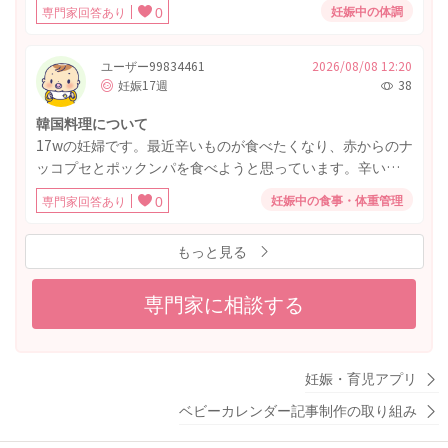
ングで小さい血の塊が出て心配になっています。量は少な
妊娠中の体調
専門家回答あり
0
くティッシュで拭くと付着する程度で、腹痛や張りはあり
ません。また今日が土曜日の夜で、明日が日曜日のため病
院が開いておらず、受診を月曜日まで待っても大丈夫でし
ユーザー99834461
2026/08/08 12:20
妊娠17週
38
ょうか？
韓国料理について
17wの妊婦です。最近辛いものが食べたくなり、赤からのナ
ッコプセとポックンパを食べようと思っています。辛いも
のを食べていいのかと、海鮮やホルモンが入っています
妊娠中の食事・体重管理
専門家回答あり
0
が、しっかり加熱されていれば問題ないでしょうか？〆の
ポックンパにとびこが入っているみたいで、気になるので
もっと見る
すが、そちらも加熱していれば食べてもいいのでしょう
か？
専門家に相談する
妊娠・育児アプリ
ベビーカレンダー記事制作の取り組み