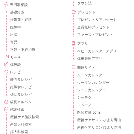
タウン誌
専門家相談
基礎知識
プレゼント
妊娠前・妊活
プレゼント＆アンケート
妊娠中
全員無料プレゼント
出産
ファーストプレゼント
育児
アプリ
不妊・不妊治療
ベビーカレンダーアプリ
Ｑ＆Ａ
体重管理アプリ
体験談
関連サイト
レシピ
ムーンカレンダー
離乳食レシピ
ウーマンカレンダー
妊娠食レシピ
シニアカレンダー
妊活食レシピ
シッテク
成長アルバム
ヨムーノ
施設検索
医師監修.com
産後ケア施設検索
産後ケアサロン ひより青山
産婦人科検索
産後ケアサロン ひより芝浦
婦人科検索