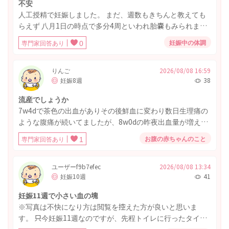
不安
人工授精で妊娠しました。 まだ、週数もきちんと教えても
らえず 八月1日の時点で多分4周といわれ胎嚢もみられまし
た。 7日に受診したところ胎嚢しかまだみえず11.5の大きさ
妊娠中の体調
専門家回答あり
0
しかなく、小さいといわれ次が勝負だといわれ とても不安
です また、つわりも第一子のときはひどくって ご飯も吐く
くらいでしたが、今は日によって 気持ち悪いかなぁってな
りんご
2026/08/08 16:59
妊娠8週
38
るくらいで全くないと言っていいほどなどで無事そだって
るか心配です
流産でしょうか
7w4dで茶色の出血がありその後鮮血に変わり数日生理痛の
ような腹痛が続いてましたが、8w0dの昨夜出血量が増えた
なと思っていたら直径4cmぐらいの血の塊が出てきまし
お腹の赤ちゃんのこと
専門家回答あり
1
た。 今は腹痛はぴたっと止まり出血も減っています。 やは
り胎嚢でしょうか？写真を添付します。汚くて申し訳あり
ません。 週明けに病院に行きますが、もともと高齢かつ大
ユーザーf9b7efec
2026/08/08 13:34
妊娠10週
41
きめの筋腫があり妊娠の継続は難しいかもしれないとは言
われていたので覚悟はしています。
妊娠11週で小さい血の塊
※写真は不快になり方は閲覧を控えた方が良いと思いま
す。 只今妊娠11週なのですが、先程トイレに行ったタイミ