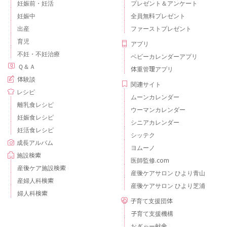
妊娠前・妊活
プレゼント＆アンケート
妊娠中
全員無料プレゼント
出産
ファーストプレゼント
育児
アプリ
不妊・不妊治療
ベビーカレンダーアプリ
Ｑ＆Ａ
体重管理アプリ
体験談
関連サイト
レシピ
ムーンカレンダー
離乳食レシピ
ウーマンカレンダー
妊娠食レシピ
シニアカレンダー
妊活食レシピ
シッテク
成長アルバム
ヨムーノ
施設検索
医師監修.com
産後ケア施設検索
産後ケアサロン ひより青山
産婦人科検索
産後ケアサロン ひより芝浦
婦人科検索
子育て支援団体
子育て支援機構
おぎゃー献金