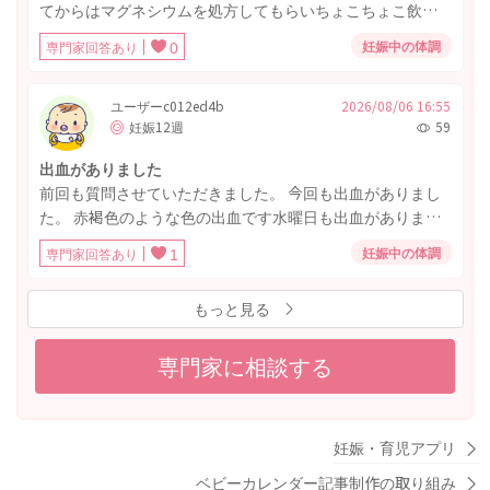
てからはマグネシウムを処方してもらいちょこちょこ飲ん
でます。 以前から痔があり、前回の出産でひどくなってし
妊娠中の体調
専門家回答あり
0
まい、少しよくなりそのままの状態で今回妊娠しました。
今朝、久しぶりに排便をして踏ん張ったからなのか、トイ
レットペーパーに拭いた時おりものに薄いピンクの出血が
ユーザーc012ed4b
2026/08/06 16:55
妊娠12週
59
ついてました。 よく排便をすると痔から血は出たりはけっ
こうあったりするのですが、これがお尻からの出血なの
出血がありました
か、膣からの出血なのか分かりませんでした。 すごいお腹
前回も質問させていただきました。 今回も出血がありまし
痛いやカチカチにお腹張ってるとかはないです。数時間後
た。 赤褐色のような色の出血です水曜日も出血がありまし
なんとなくみぞおち？胃？（子宮よりは上かな？）のお腹
たが立て続けに出血するものでしょうか？ ちなみに明日は
らへんが重たい？痛いかな？っていう感じはありました。
妊娠中の体調
専門家回答あり
1
病院です
次の検診まで3週間以上あり、ちょっと心配です。 今は出血
がついてないです。様子見でも大丈夫なのでしょうか？
もっと見る
専門家に相談する
妊娠・育児アプリ
ベビーカレンダー記事制作の取り組み