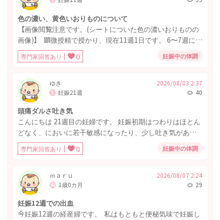
色の濃い、黄色いおりものについて
【画像閲覧注意です。(シートについた色の濃いおりものの
画像)】 顕微授精で授かり、現在11週1日です。 6〜7週に茶
色いおりものが何度かありましたが、経過は良好と言われ
妊娠中の体調
専門家回答あり
0
ていました。 2日前からおりものの色が濃くなり、現在は
黄土色に近い状態です。 おりものシート一枚で大丈夫な量
で、おりもの自体は泡だったりカッテージチーズ状であっ
ゆき
2026/08/03 2:37
妊娠21週
40
たり、水っぽくはありません。 痒みや痛みも全くないで
す。臭いも気になりません。 また、妊娠10週1日までウト
頭痛ダルさ吐き気
ロゲスタン膣錠を使用していました。 妊娠前からおりもの
こんにちは 21週目の妊婦です。 妊娠初期はつわりはほとん
は黄色みが強かった気がしますが、痒み等なかったので特
どなく、においに若干敏感になったり、少し吐き気がある
に検査したことはありませんでした。 インターネットで調
位でした。 昨日から急に頭痛、軽い吐き気、ダルさが酷い
べると、通常は白〜薄黄色とのこと。細菌性膣錠やガンジ
妊娠中の体調
専門家回答あり
0
状態になってしまいました。 これはつわりなんでしょう
ダ、クラミジアの可能性など出てきて、流産や赤ちゃんへ
か？
の影響が心配です。 早めに産婦人科へかかるべきでしょう
ｍａｒｕ
2026/08/07 2:24
か。 それとも、次回8月末の妊婦健診で相談すれば十分でし
1歳0カ月
29
ょうか。
妊娠12週での出血
今妊娠12週の経産婦です。 私はもともと便秘気味で妊娠し