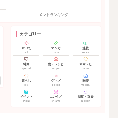
コメントランキング
カテゴリー
すべて
マンガ
連載
all
column
series
特集
食・レシピ
ママトピ
special
recipe
mama
暮らし
グッズ
医療
life
goods
medical
イベント
エンタメ
制度・支援
event
entame
support