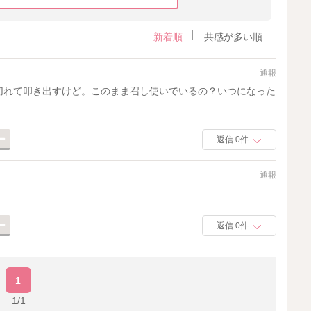
新着順
共感が多い順
通報
切れて叩き出すけど。このまま召し使いでいるの？いつになった
返信 0件
通報
返信 0件
1
1/1