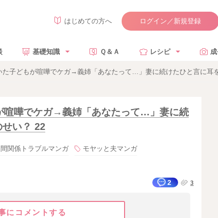
ログイン／新規登録
はじめての方へ
談
基礎知識
Ｑ＆Ａ
レシピ
成
た子どもが喧嘩でケガ→義姉「あなたって…」妻に続けたひと言に耳を疑
が喧嘩でケガ→義姉「あなたって…」妻に続
せい？ 22
人間関係トラブルマンガ
モヤッと夫マンガ
2
3
事にコメントする