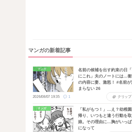
マンガの新着記事
マンガ
名前の候補を出す約束の日「
にこれ」夫のノートには…衝
の内容に妻、激怒！ #名前が
まらない 26
2026/08/07 19:35
1
クリップ
マンガ
「私がもつ！」…え？幼稚園
帰り、いつもと違う行動を取
娘。その理由に…胸がいっぱ
になって