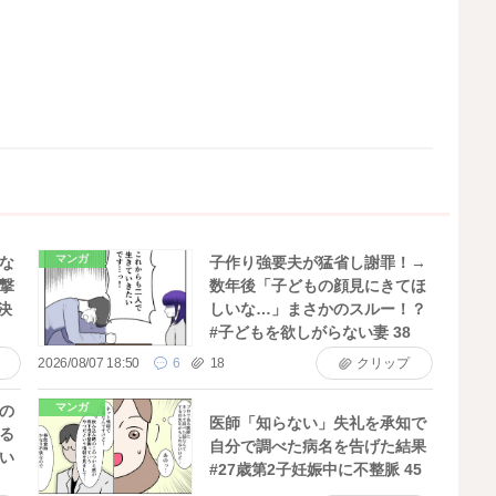
マンガ
な
子作り強要夫が猛省し謝罪！→
撃
数年後「子どもの顔見にきてほ
決
しいな…」まさかのスルー！？
#子どもを欲しがらない妻 38
2026/08/07 18:50
6
18
クリップ
マンガ
の
医師「知らない」失礼を承知で
る
自分で調べた病名を告げた結果
い
#27歳第2子妊娠中に不整脈 45