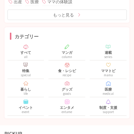
出産
医療
ママの体験談
もっと見る
カテゴリー
すべて
マンガ
連載
all
column
series
特集
食・レシピ
ママトピ
special
recipe
mama
暮らし
グッズ
医療
life
goods
medical
イベント
エンタメ
制度・支援
event
entame
support
PICKUP