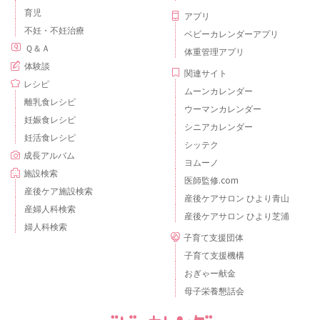
育児
アプリ
不妊・不妊治療
ベビーカレンダーアプリ
Ｑ＆Ａ
体重管理アプリ
体験談
関連サイト
レシピ
ムーンカレンダー
離乳食レシピ
ウーマンカレンダー
妊娠食レシピ
シニアカレンダー
妊活食レシピ
シッテク
成長アルバム
ヨムーノ
施設検索
医師監修.com
産後ケア施設検索
産後ケアサロン ひより青山
産婦人科検索
産後ケアサロン ひより芝浦
婦人科検索
子育て支援団体
子育て支援機構
おぎゃー献金
母子栄養懇話会