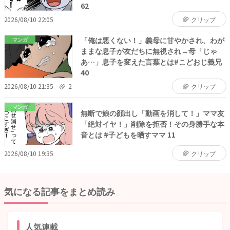
62
2026/08/10 22:05
クリップ
「俺は悪くない！」義母に甘やかされ、わが
マンガ
ままな息子が友だちに無視され→母「じゃ
あ…」息子を変えた言葉とは#こどおじ義兄
40
2026/08/10 21:35
2
クリップ
マンガ
無断で娘の顔出し「動画を消して！」ママ友
「絶対イヤ！」削除を拒否！その身勝手な本
音とは #子どもを晒すママ 11
2026/08/10 19:35
クリップ
気になる記事をまとめ読み
人気連載