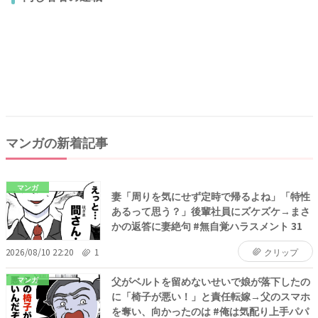
マンガの新着記事
マンガ
妻「周りを気にせず定時で帰るよね」「特性
あるって思う？」後輩社員にズケズケ→まさ
かの返答に妻絶句 #無自覚ハラスメント 31
2026/08/10 22:20
1
クリップ
父がベルトを留めないせいで娘が落下したの
マンガ
に「椅子が悪い！」と責任転嫁→父のスマホ
を奪い、向かったのは #俺は気配り上手パパ