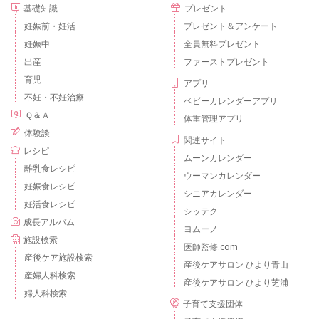
基礎知識
プレゼント
妊娠前・妊活
プレゼント＆アンケート
妊娠中
全員無料プレゼント
出産
ファーストプレゼント
育児
アプリ
不妊・不妊治療
ベビーカレンダーアプリ
Ｑ＆Ａ
体重管理アプリ
体験談
関連サイト
レシピ
ムーンカレンダー
離乳食レシピ
ウーマンカレンダー
妊娠食レシピ
シニアカレンダー
妊活食レシピ
シッテク
成長アルバム
ヨムーノ
施設検索
医師監修.com
産後ケア施設検索
産後ケアサロン ひより青山
産婦人科検索
産後ケアサロン ひより芝浦
婦人科検索
子育て支援団体