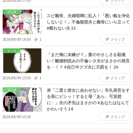
2026/08/09 17:05
クリップ
マンガ
スピ義母、夫婦喧嘩に乱入！「悪い氣を浄化
しないと！」不倫疑惑夫と義母にいら立って
#断れない夫 32
2026/08/09 16:50
1
クリップ
マンガ
「まだ俺に未練が？」妻のやさしさを勘違
い！離婚秒読みの不倫シタ夫がまさかの発言
を…！？ #自己中クズ夫に天罰を！ 20
2026/08/09 15:50
1
クリップ
弟「二度と彼女に会わせない」失礼発言をす
マンガ
る母にビシッ！すると母「あら、可哀想
に…」次の矛先はまさかの #あなたはなんて
かわいそう 14
2026/08/09 15:20
クリップ