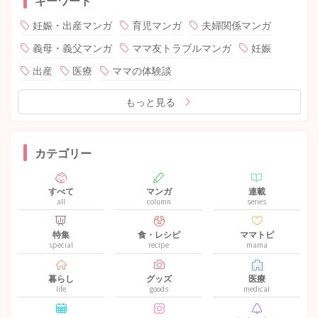
妊娠・出産マンガ
育児マンガ
夫婦関係マンガ
義母・義父マンガ
ママ友トラブルマンガ
妊娠
出産
医療
ママの体験談
もっと見る
カテゴリー
すべて
マンガ
連載
all
column
series
特集
食・レシピ
ママトピ
special
recipe
mama
暮らし
グッズ
医療
life
goods
medical