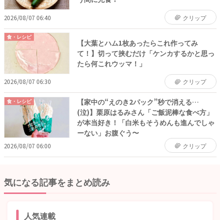
2026/08/07 06:40
クリップ
食・レシピ
【大葉とハム1枚あったらこれ作ってみ
て！】切って挟むだけ「ケンカするかと思っ
たら何これウッマ！」
2026/08/07 06:30
クリップ
【家中の“えのき2パック”秒で消える…
食・レシピ
(泣)】栗原はるみさん「ご飯泥棒な食べ方」
が本当好き！「白米もそうめんも進んでしゃ
ーない」お腹ぐう〜
2026/08/07 06:00
クリップ
気になる記事をまとめ読み
人気連載