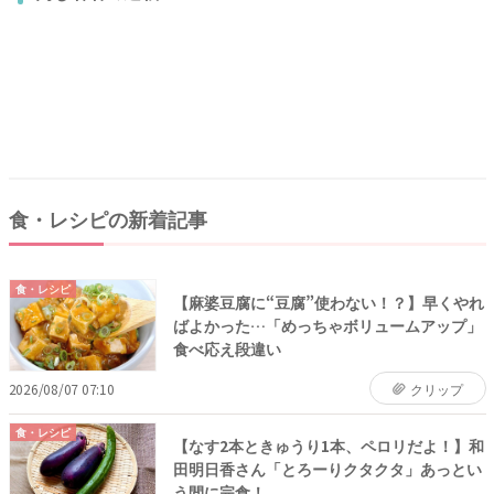
しています。
食・レシピの新着記事
食・レシピ
【麻婆豆腐に“豆腐”使わない！？】早くやれ
ばよかった…「めっちゃボリュームアップ」
食べ応え段違い
2026/08/07 07:10
クリップ
食・レシピ
【なす2本ときゅうり1本、ペロリだよ！】和
田明日香さん「とろーりクタクタ」あっとい
う間に完食！