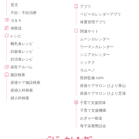
育児
アプリ
不妊・不妊治療
ベビーカレンダーアプリ
Ｑ＆Ａ
体重管理アプリ
体験談
関連サイト
レシピ
ムーンカレンダー
離乳食レシピ
ウーマンカレンダー
妊娠食レシピ
シニアカレンダー
妊活食レシピ
シッテク
成長アルバム
ヨムーノ
施設検索
医師監修.com
産後ケア施設検索
産後ケアサロン ひより青山
産婦人科検索
産後ケアサロン ひより芝浦
婦人科検索
子育て支援団体
子育て支援機構
おぎゃー献金
母子栄養懇話会