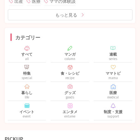
出産
医療
ママの体験談
もっと見る
カテゴリー
すべて
マンガ
連載
all
column
series
特集
食・レシピ
ママトピ
special
recipe
mama
暮らし
グッズ
医療
life
goods
medical
イベント
エンタメ
制度・支援
event
entame
support
PICKUP