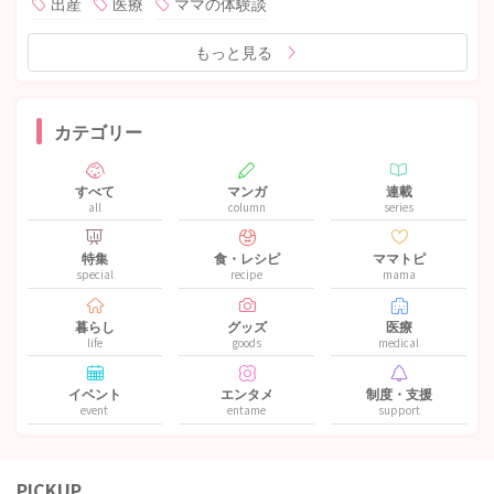
出産
医療
ママの体験談
もっと見る
カテゴリー
すべて
マンガ
連載
all
column
series
特集
食・レシピ
ママトピ
special
recipe
mama
暮らし
グッズ
医療
life
goods
medical
イベント
エンタメ
制度・支援
event
entame
support
PICKUP