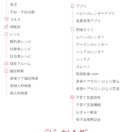
育児
アプリ
不妊・不妊治療
ベビーカレンダーアプリ
Ｑ＆Ａ
体重管理アプリ
体験談
関連サイト
レシピ
ムーンカレンダー
離乳食レシピ
ウーマンカレンダー
妊娠食レシピ
シニアカレンダー
妊活食レシピ
シッテク
成長アルバム
ヨムーノ
施設検索
医師監修.com
産後ケア施設検索
産後ケアサロン ひより青山
産婦人科検索
産後ケアサロン ひより芝浦
婦人科検索
子育て支援団体
子育て支援機構
おぎゃー献金
母子栄養懇話会