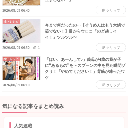
2026/08/09 06:40
クリップ
食・レシピ
今まで何だったの…【そうめんはもう大鍋で
茹でない！】目からウロコ「のど越しイ
イ！」ツルツル〜
2026/08/09 06:30
1
クリップ
「はい、あーんして♪」義母が4歳の我が子
食・レシピ
に“あるもの”を…スプーンの中を見た瞬間ゾ
クリ！「やめてください！」背筋が凍ったワ
ケ
2026/08/09 06:10
クリップ
気になる記事をまとめ読み
人気連載