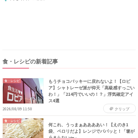
食・レシピの新着記事
もうチョコバッキーに戻れないよ！【ロピ
食・レシピ
ア】シャトレーゼ派が仰天「高級感すっごい
わ！」「214円でいいの！？」浮気確定アイ
ス4選
2026/08/09 11:50
クリップ
食・レシピ
何これ、うっまぁああああい！【えのき1
袋、ペロリだよ】レンジでパパッと！「箸が
止まらない〜」