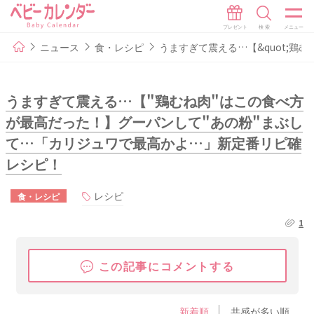
ニュース
食・レシピ
うますぎて震える…【&quot;鶏む
うますぎて震える…【"鶏むね肉"はこの食べ方
が最高だった！】グーパンして"あの粉"まぶし
て…「カリジュワで最高かよ…」新定番リピ確
レシピ！
レシピ
食・レシピ
1
この記事にコメントする
新着順
共感が多い順