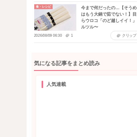
食・レシピ
今まで何だったの…【そうめ
はもう大鍋で茹でない！】目
らウロコ「のど越しイイ！」
ルツル〜
2026/08/09 06:30
1
クリップ
気になる記事をまとめ読み
人気連載