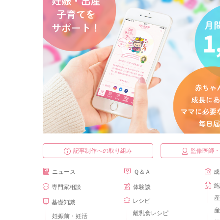
記事制作への取り組み
監修医師
ニュース
Ｑ＆Ａ
成
施
専門家相談
体験談
産
レシピ
基礎知識
産
離乳食レシピ
妊娠前・妊活