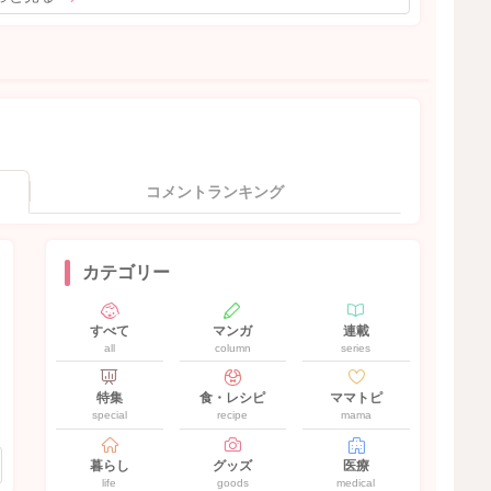
コメントランキング
カテゴリー
すべて
マンガ
連載
all
column
series
特集
食・レシピ
ママトピ
special
recipe
mama
暮らし
グッズ
医療
life
goods
medical