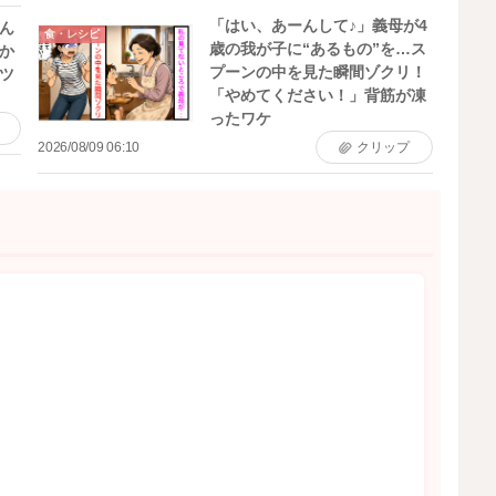
「はい、あーんして♪」義母が4
ん
食・レシピ
歳の我が子に“あるもの”を…ス
か
プーンの中を見た瞬間ゾクリ！
ツ
「やめてください！」背筋が凍
ったワケ
2026/08/09 06:10
クリップ