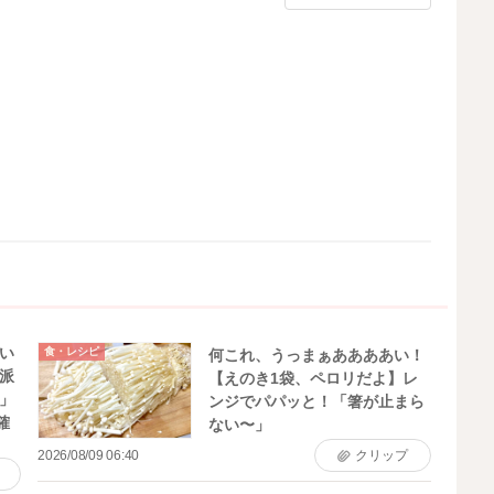
い
食・レシピ
何これ、うっまぁああああい！
派
【えのき1袋、ペロリだよ】レ
」
ンジでパパッと！「箸が止まら
確
ない〜」
2026/08/09 06:40
クリップ