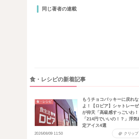
同じ著者の連載
食・レシピの新着記事
もうチョコバッキーに戻れな
食・レシピ
よ！【ロピア】シャトレーゼ
が仰天「高級感すっごいわ！
「214円でいいの！？」浮気
定アイス4選
2026/08/09 11:50
クリップ