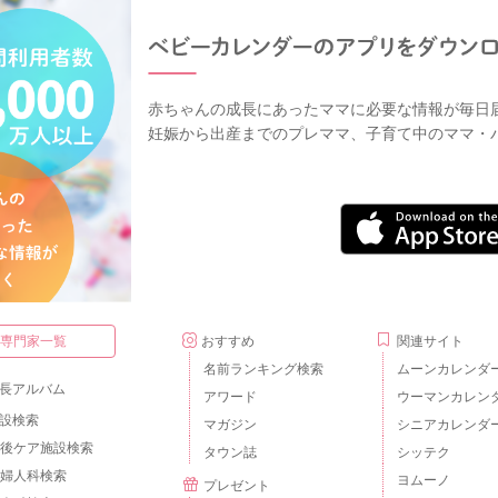
赤ちゃんの成長にあったママに必要な情報が毎日
妊娠から出産までのプレママ、子育て中のママ・
・専門家一覧
おすすめ
関連サイト
名前ランキング検索
ムーンカレンダ
長アルバム
アワード
ウーマンカレン
設検索
マガジン
シニアカレンダ
後ケア施設検索
タウン誌
シッテク
婦人科検索
ヨムーノ
プレゼント