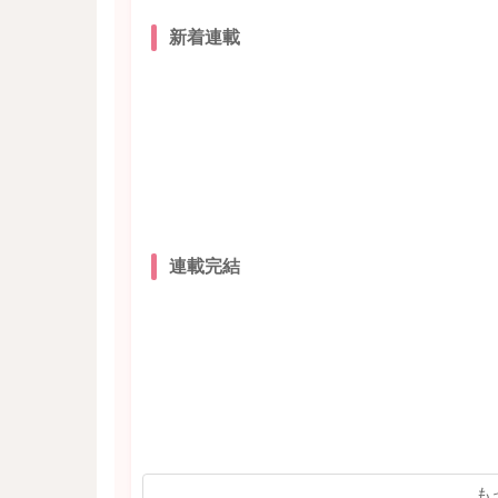
新着連載
連載完結
も