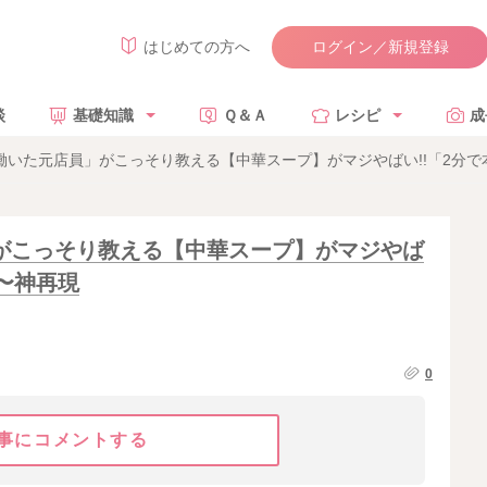
ログイン／新規登録
はじめての方へ
談
基礎知識
Ｑ＆Ａ
レシピ
成
働いた元店員」がこっそり教える【中華スープ】がマジやばい!!「2分
がこっそり教える【中華スープ】がマジやば
〜神再現
0
事にコメントする