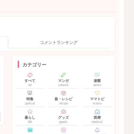
コメントランキング
カテゴリー
すべて
マンガ
連載
all
column
series
特集
食・レシピ
ママトピ
special
recipe
mama
暮らし
グッズ
医療
life
goods
medical