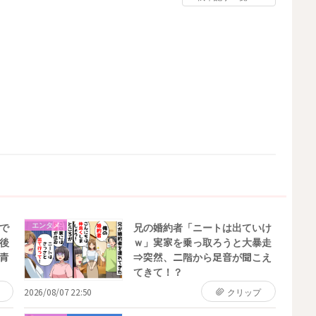
エンタメ
で
兄の婚約者「ニートは出ていけ
後
ｗ」実家を乗っ取ろうと大暴走
青
⇒突然、二階から足音が聞こえ
てきて！？
2026/08/07 22:50
クリップ