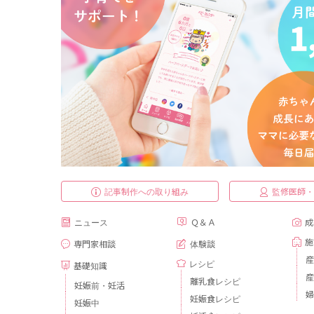
記事制作への取り組み
監修医師
ニュース
Ｑ＆Ａ
成
施
専門家相談
体験談
産
レシピ
基礎知識
産
離乳食レシピ
妊娠前・妊活
婦
妊娠食レシピ
妊娠中