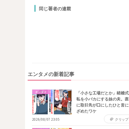
同じ著者の連載
エンタメの新着記事
エンタメ
「小さな工場だとか」結婚式
私を小バカにする妹の夫。直
に取引先が口にしたひと言に
ざめたワケ
2026/08/07 23:05
クリップ