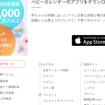
赤ちゃんの成長にあったママに必要な情報が毎日
妊娠から出産までのプレママ、子育て中のママ・
・専門家一覧
おすすめ
関連サイト
名前ランキング検索
ムーンカレンダ
長アルバム
アワード
ウーマンカレン
設検索
マガジン
シニアカレンダ
後ケア施設検索
タウン誌
シッテク
婦人科検索
ヨムーノ
プレゼント
人科検索
医師監修.com
プレゼント＆アンケート