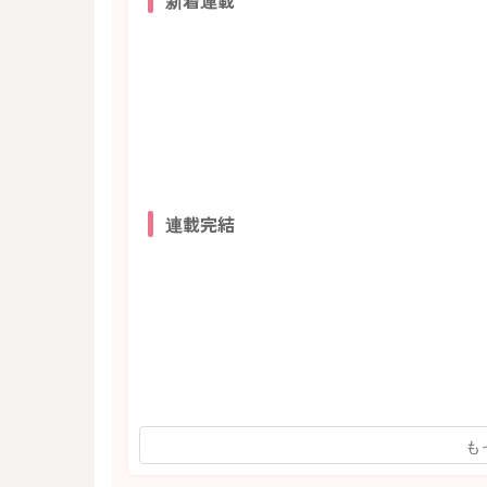
新着連載
連載完結
も