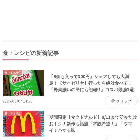
食・レシピの新着記事
食・レシピ
「9個も入って300円」シェアしても大満
足！【サイゼリヤ】行ったら絶対食べて！
「野菜嫌いの民にも朗報!?」コスパ最強3選
2026/08/07 11:30
クリップ
食・レシピ
期間限定【マクドナルド】8/11まで♡今だけ
おトク！新作も話題「常設希望！」「ウマ
イ！ハマる味」