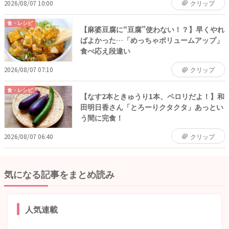
2026/08/07 10:00
クリップ
食・レシピ
【麻婆豆腐に“豆腐”使わない！？】早くやれ
ばよかった…「めっちゃボリュームアップ」
食べ応え段違い
2026/08/07 07:10
クリップ
食・レシピ
【なす2本ときゅうり1本、ペロリだよ！】和
田明日香さん「とろーりクタクタ」あっとい
う間に完食！
2026/08/07 06:40
クリップ
気になる記事をまとめ読み
人気連載