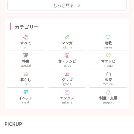
もっと見る
カテゴリー
すべて
マンガ
連載
all
column
series
特集
食・レシピ
ママトピ
special
recipe
mama
暮らし
グッズ
医療
life
goods
medical
イベント
エンタメ
制度・支援
event
entame
support
PICKUP