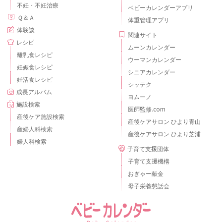
不妊・不妊治療
ベビーカレンダーアプリ
Ｑ＆Ａ
体重管理アプリ
体験談
関連サイト
レシピ
ムーンカレンダー
離乳食レシピ
ウーマンカレンダー
妊娠食レシピ
シニアカレンダー
妊活食レシピ
シッテク
成長アルバム
ヨムーノ
施設検索
医師監修.com
産後ケア施設検索
産後ケアサロン ひより青山
産婦人科検索
産後ケアサロン ひより芝浦
婦人科検索
子育て支援団体
子育て支援機構
おぎゃー献金
母子栄養懇話会