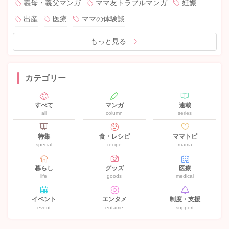
義母・義父マンガ
ママ友トラブルマンガ
妊娠
出産
医療
ママの体験談
もっと見る
カテゴリー
すべて
マンガ
連載
all
column
series
特集
食・レシピ
ママトピ
special
recipe
mama
暮らし
グッズ
医療
life
goods
medical
イベント
エンタメ
制度・支援
event
entame
support