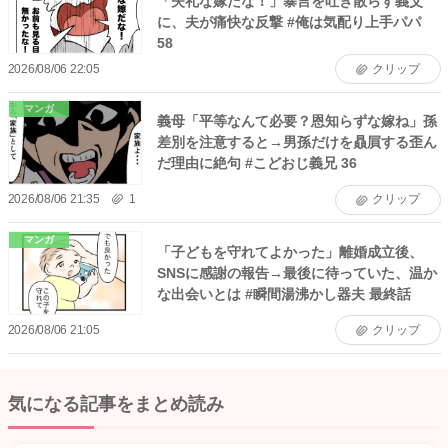
「失礼な嫁だな！」暴言を吐き散らす義父
に、夫が痛快な反撃 #俺は気配り上手パパ
58
2026/08/06 22:05
クリップ
マンガ
義母「平等なんて必要？恩知らずな嫁ね」孫
差別を注意すると→男孫だけを贔屓する歪ん
だ理由に絶句 #こどおじ義兄 36
2026/08/06 21:35
1
クリップ
マンガ
「子どもを守れてよかった」離婚成立後、
SNSに感謝の報告→最後に待っていた、温か
な出会いとは #瞬間湯沸かし器夫 最終話
2026/08/06 21:05
クリップ
気になる記事をまとめ読み