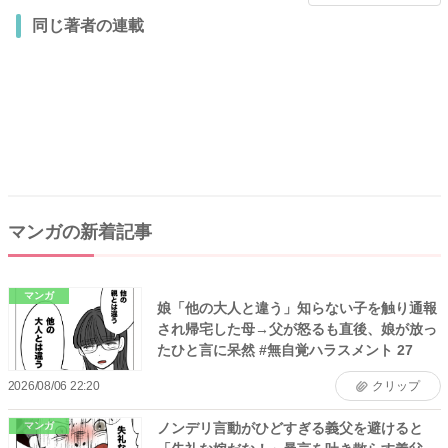
同じ著者の連載
マンガの新着記事
マンガ
娘「他の大人と違う」知らない子を触り通報
され帰宅した母→父が怒るも直後、娘が放っ
たひと言に呆然 #無自覚ハラスメント 27
2026/08/06 22:20
クリップ
ノンデリ言動がひどすぎる義父を避けると
マンガ