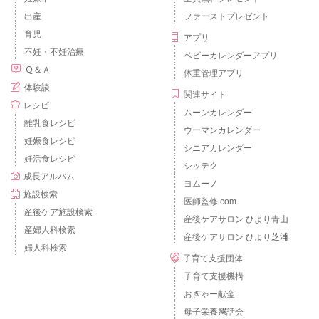
出産
ファーストプレゼント
育児
アプリ
不妊・不妊治療
ベビーカレンダーアプリ
Ｑ＆Ａ
体重管理アプリ
体験談
関連サイト
レシピ
ムーンカレンダー
離乳食レシピ
ウーマンカレンダー
妊娠食レシピ
シニアカレンダー
妊活食レシピ
シッテク
成長アルバム
ヨムーノ
施設検索
医師監修.com
産後ケア施設検索
産後ケアサロン ひより青山
産婦人科検索
産後ケアサロン ひより芝浦
婦人科検索
子育て支援団体
子育て支援機構
おぎゃー献金
母子栄養懇話会