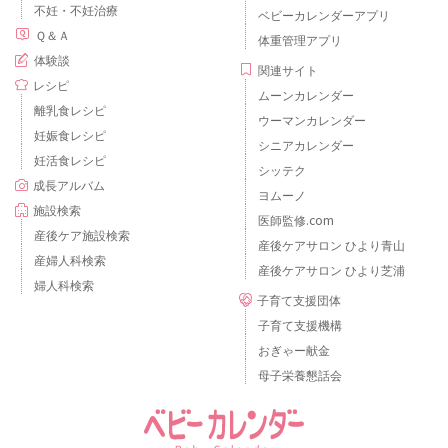
不妊・不妊治療
ベビーカレンダーアプリ
Ｑ＆Ａ
体重管理アプリ
体験談
関連サイト
レシピ
ムーンカレンダー
離乳食レシピ
ウーマンカレンダー
妊娠食レシピ
シニアカレンダー
妊活食レシピ
シッテク
成長アルバム
ヨムーノ
施設検索
医師監修.com
産後ケア施設検索
産後ケアサロン ひより青山
産婦人科検索
産後ケアサロン ひより芝浦
婦人科検索
子育て支援団体
子育て支援機構
おぎゃー献金
母子栄養懇話会