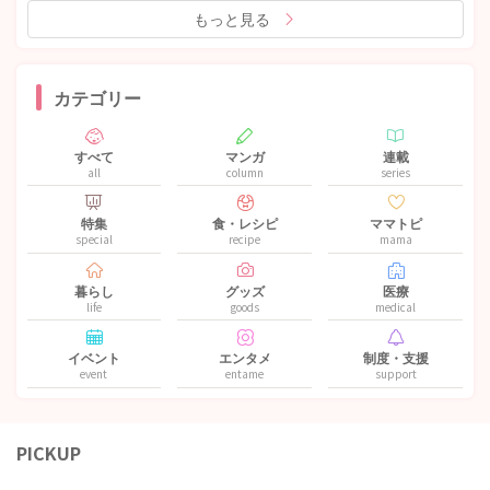
もっと見る
カテゴリー
すべて
マンガ
連載
all
column
series
特集
食・レシピ
ママトピ
special
recipe
mama
暮らし
グッズ
医療
life
goods
medical
イベント
エンタメ
制度・支援
event
entame
support
PICKUP