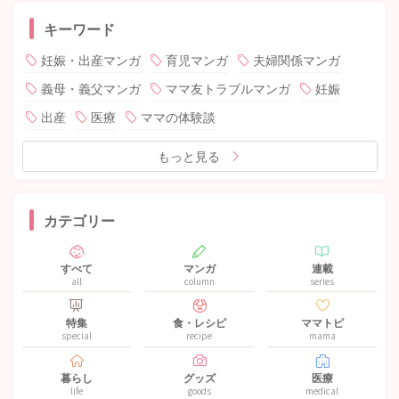
キーワード
妊娠・出産マンガ
育児マンガ
夫婦関係マンガ
義母・義父マンガ
ママ友トラブルマンガ
妊娠
出産
医療
ママの体験談
もっと見る
カテゴリー
すべて
マンガ
連載
all
column
series
特集
食・レシピ
ママトピ
special
recipe
mama
暮らし
グッズ
医療
life
goods
medical