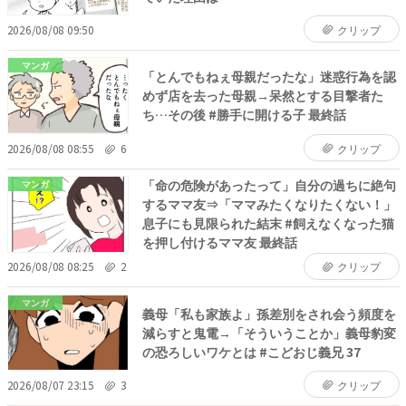
2026/08/08 09:50
クリップ
マンガ
「とんでもねぇ母親だったな」迷惑行為を認
めず店を去った母親→呆然とする目撃者た
ち…その後 #勝手に開ける子 最終話
2026/08/08 08:55
6
クリップ
「命の危険があったって」自分の過ちに絶句
マンガ
するママ友⇒「ママみたくなりたくない！」
息子にも見限られた結末 #飼えなくなった猫
を押し付けるママ友 最終話
2026/08/08 08:25
2
クリップ
マンガ
義母「私も家族よ」孫差別をされ会う頻度を
減らすと鬼電→「そういうことか」義母豹変
の恐ろしいワケとは #こどおじ義兄 37
2026/08/07 23:15
3
クリップ