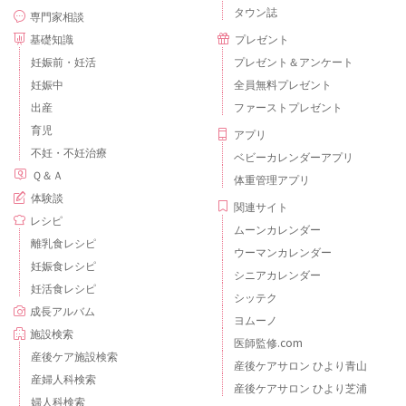
タウン誌
専門家相談
基礎知識
プレゼント
妊娠前・妊活
プレゼント＆アンケート
妊娠中
全員無料プレゼント
出産
ファーストプレゼント
育児
アプリ
不妊・不妊治療
ベビーカレンダーアプリ
Ｑ＆Ａ
体重管理アプリ
体験談
関連サイト
レシピ
ムーンカレンダー
離乳食レシピ
ウーマンカレンダー
妊娠食レシピ
シニアカレンダー
妊活食レシピ
シッテク
成長アルバム
ヨムーノ
施設検索
医師監修.com
産後ケア施設検索
産後ケアサロン ひより青山
産婦人科検索
産後ケアサロン ひより芝浦
婦人科検索