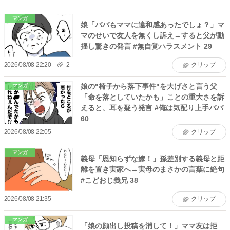
マンガ
娘「パパもママに違和感あったでしょ？」マ
マのせいで友人を無くし訴え→すると父が動
揺し驚きの発言 #無自覚ハラスメント 29
2026/08/08 22:20
2
クリップ
娘の"椅子から落下事件"を大げさと言う父
マンガ
「命を落としていたかも」ことの重大さを訴
えると、耳を疑う発言 #俺は気配り上手パパ
60
2026/08/08 22:05
クリップ
マンガ
義母「恩知らずな嫁！」孫差別する義母と距
離を置き実家へ→実母のまさかの言葉に絶句
#こどおじ義兄 38
2026/08/08 21:35
クリップ
マンガ
「娘の顔出し投稿を消して！」ママ友は拒