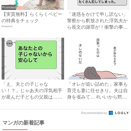
Promoted
【実質無料】らくらくベビー
「迷惑をかけて申し訳ない」
の特典をチェック
警察から釈放された浮気夫か
Amazon
ら長文の謝罪が！衝撃の事実
も...
「え、夫との子じゃな
「オレが追い詰めた」家事も
い！？」じゃあ夫の浮気相手
育児も妻に任せきり。夫は自
が産んだ子どもの父親は…？
身を省みて… #いいから黙
#不倫...
っ...
Recommended by
マンガの新着記事