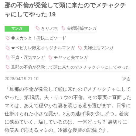
那の不倫が発覚して頭に来たのでメチャクチ
ャにしてやった 19
きりぷち
夫婦関係マンガ
マンガ
◆スカッと！痛快エピソード
★ベビカレ限定オリジナルマンガ
夫婦生活マンガ
不貞・浮気マンガ
モヤッと夫マンガ
旦那の不倫が発覚して頭に来たのでメチャクチャにしてやった
2026/04/19 21:10
8
「旦那の不倫が発覚して頭に来たのでメチャクチャにして
やった」第19話。夫・リュウの不倫。その事実に直面した
マミは、あえて穏やかな妻を演じる道を選びます。日常に
仕掛けられた小さな罠が、2人の逃げ場を少しずつ、着実
に狭めていく。騙しているのは、一体どっち？ 裏切りに
微笑みで応えるマミの、冷徹な復讐の記録です。