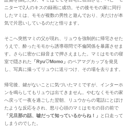
ニターで2人のキスの録画に成功。その後モモの家に同行
したマミは、モモが複数の男性と遊んでおり、夫だけが本
気で片思いしているのだと悟ります。
そこへ突然マミの父が現れ、リュウを強制的に帰宅させた
うえで、酔ったモモから誘導尋問で不倫関係を暴露させま
す。さらに密かに録音まで押さえました。マミはモモの寝
室で隠された
「Ryu♡Momo」
のペアマグカップを発見
し、写真に撮ってリュウに送りつけ、その場を去ります。
帰宅後、鍵がないことに気づいたマミですが、インターホ
ンを鳴らしてもリュウは出てきません。やむなくモモの家
へ戻って一夜を過ごした翌朝、リュウからの電話にとぼけ
たような反応をされ、怒り心頭のマミはモモの目の前で
「元旦那の話、嘘だって知っているからね！」
と口走って
しまうのでした。