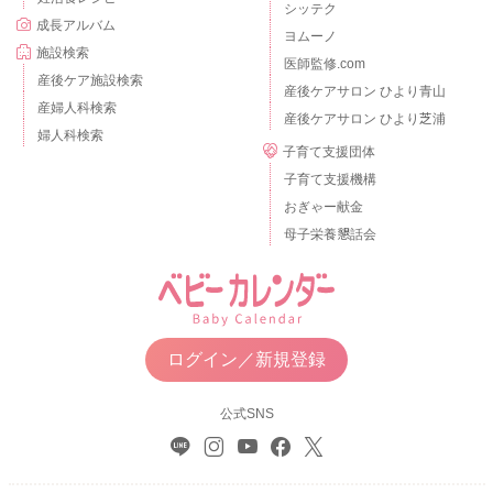
シッテク
成長アルバム
ヨムーノ
施設検索
医師監修.com
産後ケア施設検索
産後ケアサロン ひより青山
産婦人科検索
産後ケアサロン ひより芝浦
婦人科検索
子育て支援団体
子育て支援機構
おぎゃー献金
母子栄養懇話会
ログイン／新規登録
公式SNS