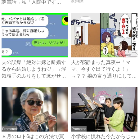
謎電話→私「入院中です
森永乳業
が？」真相...
夫の誤爆「絶対に嫁と離婚す
夫が寝静まった真夜中「マ
るから結婚しようね♡」→浮
マ、今すぐ出て行くよ！」
気相手のふりをして泳がせて
→？？ 娘の言う通りにしてみ
み...
ると...
Promoted
Promoted
８月のロト6はこの方法で買
小学校に慣れた今だからじっ