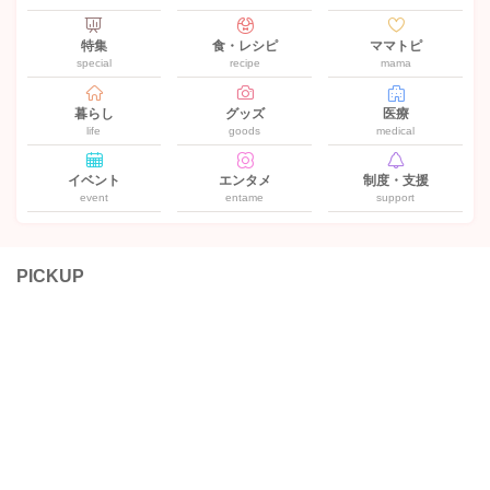
特集
食・レシピ
ママトピ
special
recipe
mama
暮らし
グッズ
医療
life
goods
medical
イベント
エンタメ
制度・支援
event
entame
support
PICKUP