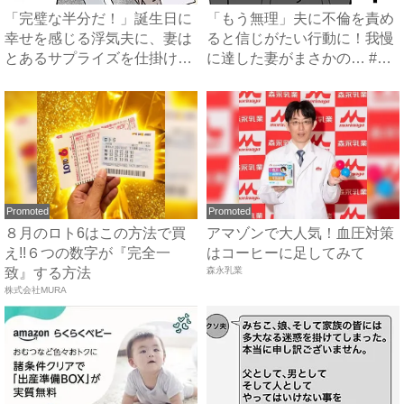
「完璧な半分だ！」誕生日に
「もう無理」夫に不倫を責め
幸せを感じる浮気夫に、妻は
ると信じがたい行動に！我慢
とあるサプライズを仕掛け…
に達した妻がまさかの… #
...
イ...
Promoted
Promoted
８月のロト6はこの方法で買
アマゾンで大人気！血圧対策
え!!６つの数字が『完全一
はコーヒーに足してみて
致』する方法
森永乳業
株式会社MURA