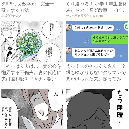
え!!６つの数字が『完全一
くり選べる！ 小学１年生夏休
致』する方法
みからの「音楽教室」デビ
株式会社MURA
ュ...
ヤマハ音楽振興会｜HugKum
「やっぱり夫は…」妻の心を
えっ！夫のそっくりさん！？
翻弄する不倫夫。妻の反応に
縁もゆかりもないタワマンで
夫は違和感を？ #サレ妻シ
見かけられた夫。探ってみる
タ...
と...