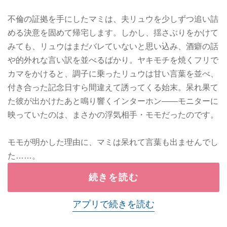
不倫の証拠を手にしたマミは、夫リュウを少しずつ追い詰
める決意を固めて帰宅します。しかし、揺さぶりをかけて
みても、リュウはまだバレていないと思い込み、酒癖の話
や的外れな言い訳を並べるばかり。ヤキモチを焼くフリで
カマをかけると、調子に乗ったリュウは甘い言葉を並べ、
付き合った記念日すら間違えて誘ってくる始末。呆れ果て
た彼が出かけたあと鳴り響くインターホン——モニターに
映っていたのは、まさかの浮気相手・モモだったのです。
モモが明かした理由に、マミは呆れて言葉も出ませんでし
た……。
続きを読む
アプリで続きを読む