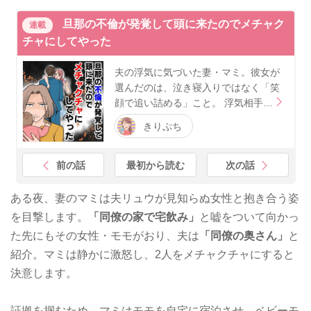
旦那の不倫が発覚して頭に来たのでメチャク
連載
チャにしてやった
夫の浮気に気づいた妻・マミ。彼女が
選んだのは、泣き寝入りではなく「笑
顔で追い詰める」こと。 浮気相手…
きりぷち
前の話
最初から読む
次の話
ある夜、妻のマミは夫リュウが見知らぬ女性と抱き合う姿
を目撃します。
「同僚の家で宅飲み」
と嘘をついて向かっ
た先にもその女性・モモがおり、夫は
「同僚の奥さん」
と
紹介。マミは静かに激怒し、2人をメチャクチャにすると
決意します。
証拠を掴むため、マミはモモを自宅に宿泊させ、ベビーモ