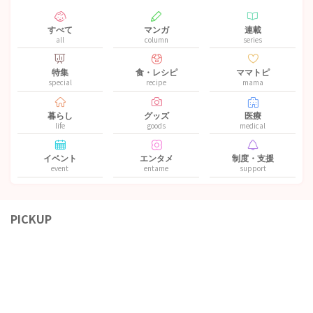
すべて
マンガ
連載
all
column
series
特集
食・レシピ
ママトピ
special
recipe
mama
暮らし
グッズ
医療
life
goods
medical
イベント
エンタメ
制度・支援
event
entame
support
PICKUP