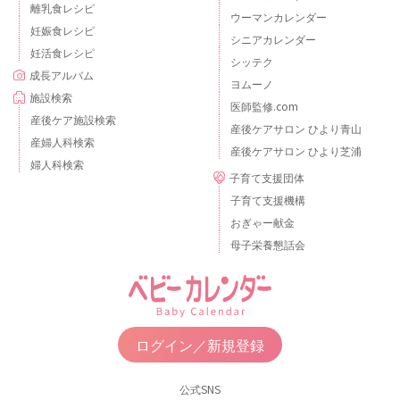
離乳食レシピ
ウーマンカレンダー
妊娠食レシピ
シニアカレンダー
妊活食レシピ
シッテク
成長アルバム
ヨムーノ
施設検索
医師監修.com
産後ケア施設検索
産後ケアサロン ひより青山
産婦人科検索
産後ケアサロン ひより芝浦
婦人科検索
子育て支援団体
子育て支援機構
おぎゃー献金
母子栄養懇話会
ログイン／新規登録
公式SNS