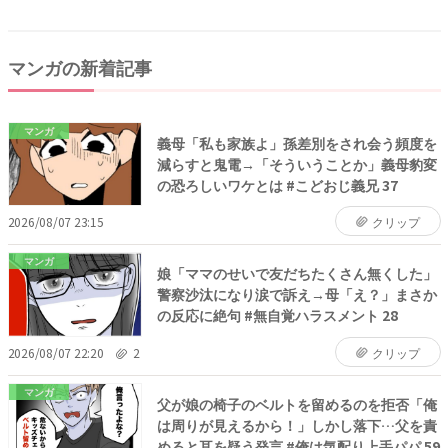
マンガの新着記事
マンガ
義母「私も家族よ」孫差別をされ会う頻度を
減らすと鬼電→「そういうことか」義母豹変
の恐ろしいワケとは #こどおじ義兄 37
2026/08/07 23:15
クリップ
マンガ
娘「ママのせいで友だちたくさん無くした」
警察沙汰になり涙で訴え→母「え？」まさか
の反応に絶句 #無自覚ハラスメント 28
2026/08/07 22:20
2
クリップ
マンガ
父が娘の椅子のベルトを留めるのを拒否「俺
は周りが見えるから！」しかし落下…父を責
めると耳を疑う発言 #俺は気配り上手パパ 59