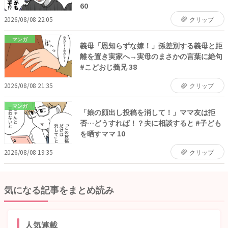
60
2026/08/08 22:05
クリップ
マンガ
義母「恩知らずな嫁！」孫差別する義母と距
離を置き実家へ→実母のまさかの言葉に絶句
#こどおじ義兄 38
2026/08/08 21:35
クリップ
マンガ
「娘の顔出し投稿を消して！」ママ友は拒
否…どうすれば！？夫に相談すると #子ども
を晒すママ 10
2026/08/08 19:35
クリップ
気になる記事をまとめ読み
人気連載