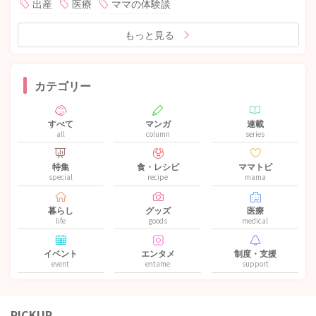
出産
医療
ママの体験談
もっと見る
カテゴリー
すべて
マンガ
連載
all
column
series
特集
食・レシピ
ママトピ
special
recipe
mama
暮らし
グッズ
医療
life
goods
medical
イベント
エンタメ
制度・支援
event
entame
support
PICKUP