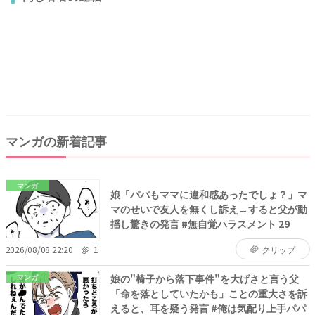
マンガの新着記事
マンガ
娘「パパもママに違和感あったでしょ？」マ
マのせいで友人を無くし訴え→すると父が動
揺し驚きの発言 #無自覚ハラスメント 29
2026/08/08 22:20
1
クリップ
娘の"椅子から落下事件"を大げさと言う父
マンガ
「命を落としていたかも」ことの重大さを訴
えると、耳を疑う発言 #俺は気配り上手パパ