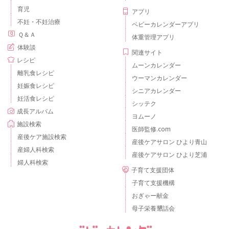
育児
アプリ
不妊・不妊治療
ベビーカレンダーアプリ
Ｑ＆Ａ
体重管理アプリ
体験談
関連サイト
レシピ
ムーンカレンダー
離乳食レシピ
ウーマンカレンダー
妊娠食レシピ
シニアカレンダー
妊活食レシピ
シッテク
成長アルバム
ヨムーノ
施設検索
医師監修.com
産後ケア施設検索
産後ケアサロン ひより青山
産婦人科検索
産後ケアサロン ひより芝浦
婦人科検索
子育て支援団体
子育て支援機構
おぎゃー献金
母子栄養懇話会