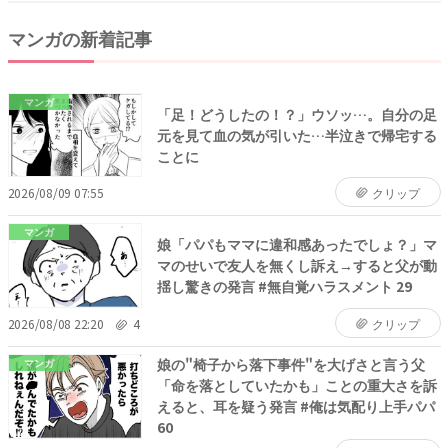
マンガの新着記事
マンガ
「足！どうしたの！？」ウソッ…。自分の足
元を見て血の気が引いた…半泣きで帰宅する
ことに
2026/08/09 07:55
クリップ
マンガ
娘「パパもママに違和感あったでしょ？」マ
マのせいで友人を無くし訴え→すると父が動
揺し驚きの発言 #無自覚ハラスメント 29
2026/08/08 22:20
4
クリップ
娘の"椅子から落下事件"を大げさと言う父
マンガ
「命を落としていたかも」ことの重大さを訴
えると、耳を疑う発言 #俺は気配り上手パパ
60