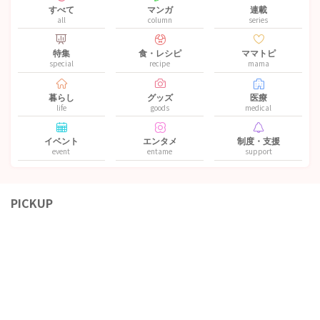
すべて
マンガ
連載
all
column
series
特集
食・レシピ
ママトピ
special
recipe
mama
暮らし
グッズ
医療
life
goods
medical
イベント
エンタメ
制度・支援
event
entame
support
PICKUP