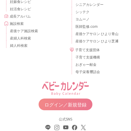
妊娠食レシピ
シニアカレンダー
妊活食レシピ
シッテク
成長アルバム
ヨムーノ
施設検索
医師監修.com
産後ケア施設検索
産後ケアサロン ひより青山
産婦人科検索
産後ケアサロン ひより芝浦
婦人科検索
子育て支援団体
子育て支援機構
おぎゃー献金
母子栄養懇話会
ログイン／新規登録
公式SNS