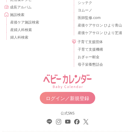
シッテク
成長アルバム
ヨムーノ
施設検索
医師監修.com
産後ケア施設検索
産後ケアサロン ひより青山
産婦人科検索
産後ケアサロン ひより芝浦
婦人科検索
子育て支援団体
子育て支援機構
おぎゃー献金
母子栄養懇話会
ログイン／新規登録
公式SNS