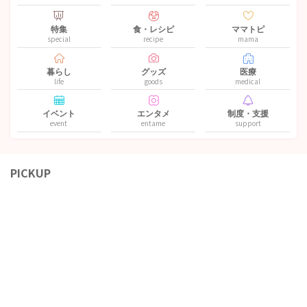
特集
食・レシピ
ママトピ
special
recipe
mama
暮らし
グッズ
医療
life
goods
medical
イベント
エンタメ
制度・支援
event
entame
support
PICKUP