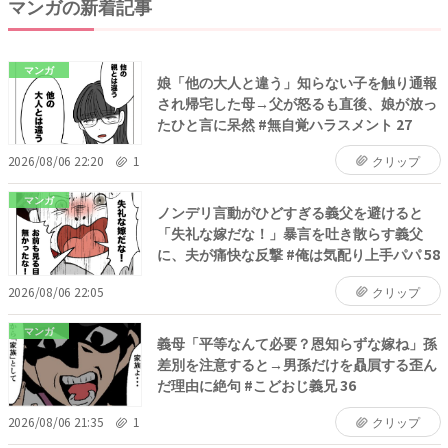
マンガの新着記事
マンガ
娘「他の大人と違う」知らない子を触り通報
され帰宅した母→父が怒るも直後、娘が放っ
たひと言に呆然 #無自覚ハラスメント 27
2026/08/06 22:20
1
クリップ
マンガ
ノンデリ言動がひどすぎる義父を避けると
「失礼な嫁だな！」暴言を吐き散らす義父
に、夫が痛快な反撃 #俺は気配り上手パパ 58
2026/08/06 22:05
クリップ
マンガ
義母「平等なんて必要？恩知らずな嫁ね」孫
差別を注意すると→男孫だけを贔屓する歪ん
だ理由に絶句 #こどおじ義兄 36
2026/08/06 21:35
1
クリップ