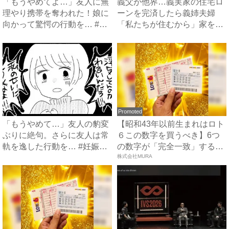
「もうやめてよ…」友人に無
義父が他界…義実家の住宅ロ
理やり携帯を奪われた！娘に
ーンを完済したら義姉夫婦
向かって驚愕の行動を… #
「私たちが住むから」家を乗
妊...
っ取...
Promoted
「もうやめて…」友人の豹変
【昭和43年以前生まれはロト
ぶりに絶句。さらに友人は常
６この数字を買うべき】6つ
軌を逸した行動を… #妊娠
の数字が「完全一致」する
し...
方...
株式会社MURA