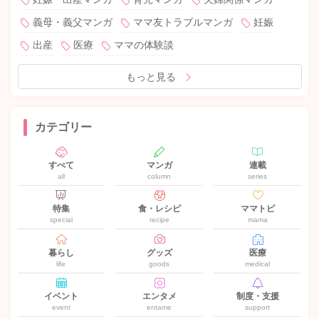
義母・義父マンガ
ママ友トラブルマンガ
妊娠
出産
医療
ママの体験談
もっと見る
カテゴリー
すべて
マンガ
連載
all
column
series
特集
食・レシピ
ママトピ
special
recipe
mama
暮らし
グッズ
医療
life
goods
medical
イベント
エンタメ
制度・支援
event
entame
support