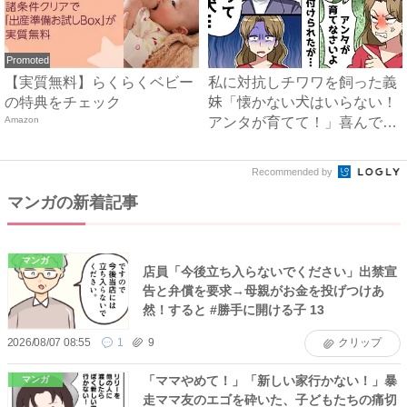
Promoted
【実質無料】らくらくベビー
私に対抗しチワワを飼った義
の特典をチェック
妹「懐かない犬はいらない！
Amazon
アンタが育てて！」喜んで引
き...
Recommended by
マンガの新着記事
マンガ
店員「今後立ち入らないでください」出禁宣
告と弁償を要求→母親がお金を投げつけあ
然！すると #勝手に開ける子 13
2026/08/07 08:55
1
9
クリップ
「ママやめて！」「新しい家行かない！」暴
マンガ
走ママ友のエゴを砕いた、子どもたちの痛切