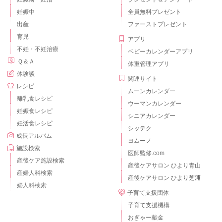
妊娠中
全員無料プレゼント
出産
ファーストプレゼント
育児
アプリ
不妊・不妊治療
ベビーカレンダーアプリ
Ｑ＆Ａ
体重管理アプリ
体験談
関連サイト
レシピ
ムーンカレンダー
離乳食レシピ
ウーマンカレンダー
妊娠食レシピ
シニアカレンダー
妊活食レシピ
シッテク
成長アルバム
ヨムーノ
施設検索
医師監修.com
産後ケア施設検索
産後ケアサロン ひより青山
産婦人科検索
産後ケアサロン ひより芝浦
婦人科検索
子育て支援団体
子育て支援機構
おぎゃー献金