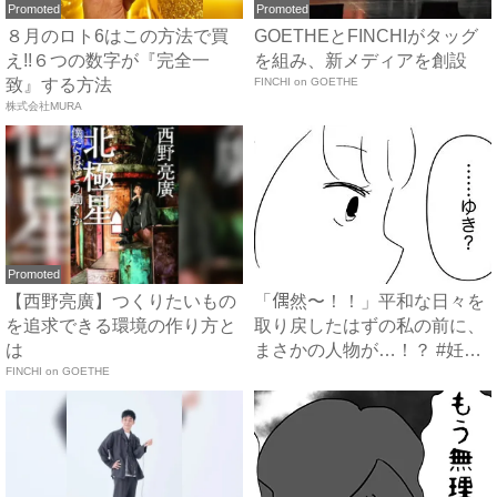
Promoted
Promoted
８月のロト6はこの方法で買
GOETHEとFINCHIがタッグ
え!!６つの数字が『完全一
を組み、新メディアを創設
致』する方法
FINCHI on GOETHE
株式会社MURA
Promoted
【西野亮廣】つくりたいもの
「偶然〜！！」平和な日々を
を追求できる環境の作り方と
取り戻したはずの私の前に、
は
まさかの人物が…！？ #妊
FINCHI on GOETHE
娠...