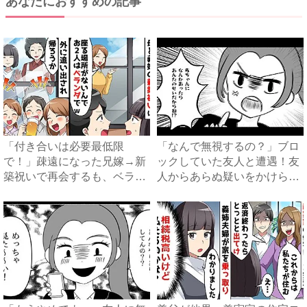
あなたにおすすめの記事
「付き合いは必要最低限
「なんで無視するの？」ブロ
で！」疎遠になった兄嫁→新
ックしていた友人と遭遇！友
築祝いで再会するも、ベラン
人からあらぬ疑いをかけら
ダに締...
れ…...