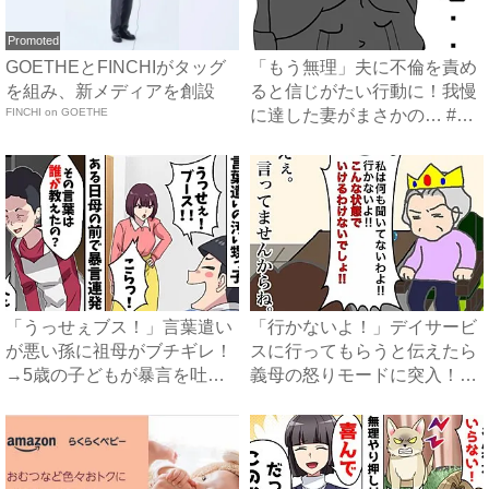
Promoted
GOETHEとFINCHIがタッグ
「もう無理」夫に不倫を責め
を組み、新メディアを創設
ると信じがたい行動に！我慢
FINCHI on GOETHE
に達した妻がまさかの… #
イ...
「うっせぇブス！」言葉遣い
「行かないよ！」デイサービ
が悪い孫に祖母がブチギレ！
スに行ってもらうと伝えたら
→5歳の子どもが暴言を吐く
義母の怒りモードに突入！
よ...
#...