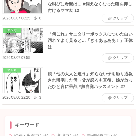
な叫びに母親は… #飼えなくなった猫を押し
付けるママ友 12
2026/08/07 08:25
6
クリップ
マンガ
「何これ」サニタリーボックスについた白い
汚れ？よく見ると…「ぎゃあぁああ！」正体
は
2026/08/07 07:55
クリップ
マンガ
娘「他の大人と違う」知らない子を触り通報
され帰宅した母→父が怒るも直後、娘が放っ
たひと言に呆然 #無自覚ハラスメント 27
2026/08/06 22:20
3
クリップ
キーワード
妊娠・出産マンガ
育児マンガ
夫婦関係マンガ