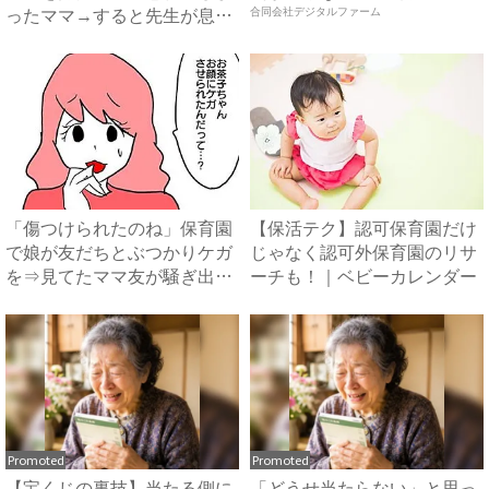
ったママ→すると先生が息子
合同会社デジタルファーム
に...
「傷つけられたのね」保育園
【保活テク】認可保育園だけ
で娘が友だちとぶつかりケガ
じゃなく認可外保育園のリサ
を⇒見てたママ友が騒ぎ出し
ーチも！｜ベビーカレンダー
...
Promoted
Promoted
【宝くじの裏技】当たる側に
「どうせ当たらない」と思っ