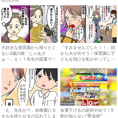
があ...
株式会社MURA
大好きな保育園から帰りたく
「すみませんでした！！」顔
ない2歳の娘「じゃあさ
から火が出そう！保育園に子
ぁ…」え！？先生の提案でス
どもを預ける私がやってしま
ムーズ...
っ...
Promoted
「え、先生が？」幼稚園にタ
金運下げるの絶対やめて！9
オルを持たせるの忘れてしま
割が知らない“貯金術”