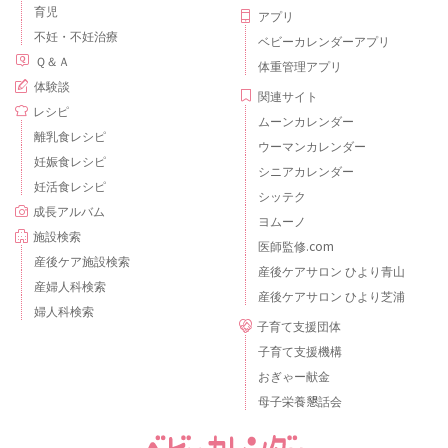
育児
アプリ
不妊・不妊治療
ベビーカレンダーアプリ
Ｑ＆Ａ
体重管理アプリ
体験談
関連サイト
レシピ
ムーンカレンダー
離乳食レシピ
ウーマンカレンダー
妊娠食レシピ
シニアカレンダー
妊活食レシピ
シッテク
成長アルバム
ヨムーノ
施設検索
医師監修.com
産後ケア施設検索
産後ケアサロン ひより青山
産婦人科検索
産後ケアサロン ひより芝浦
婦人科検索
子育て支援団体
子育て支援機構
おぎゃー献金
母子栄養懇話会