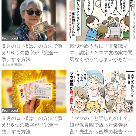
Promoted
８月のロト6はこの方法で買
気づかぬうちに「非常識マ
え!!６つの数字が『完全一
マ」認定！？ママ友の家で悪
致』する方法
気なくやってしまいがちな、
うっ...
株式会社MURA
Promoted
８月のロト6はこの方法で買
「ママのこと話したの！？」
え!!６つの数字が『完全一
娘が保育園で放った爆弾発
致』する方法
言！先生から衝撃の報告…穴