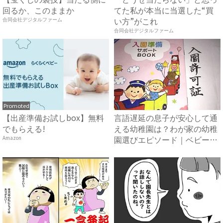
回るか、このままか
てた私が本当に当選した“買
い方”がこれ
合同会社デジタルファーム
合同会社デジタルファーム
Promoted
【出産準備お試しbox】無料
言語遅延の息子が安心して通
でもらえる!
える幼稚園は？わが家の幼稚
園選びエピソード｜ベビーカ
Amazon
レ...