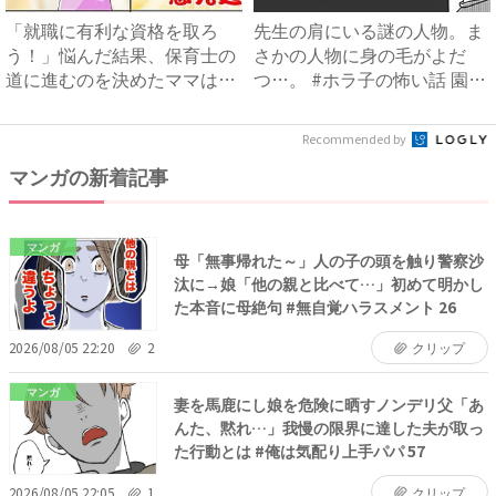
「就職に有利な資格を取ろ
先生の肩にいる謎の人物。ま
う！」悩んだ結果、保育士の
さかの人物に身の毛がよだ
道に進むのを決めたママは…
つ…。 #ホラ子の怖い話 園
#...
長...
Recommended by
マンガの新着記事
マンガ
母「無事帰れた～」人の子の頭を触り警察沙
汰に→娘「他の親と比べて…」初めて明かし
た本音に母絶句 #無自覚ハラスメント 26
2026/08/05 22:20
2
クリップ
マンガ
妻を馬鹿にし娘を危険に晒すノンデリ父「あ
んた、黙れ…」我慢の限界に達した夫が取っ
た行動とは #俺は気配り上手パパ 57
2026/08/05 22:05
1
クリップ