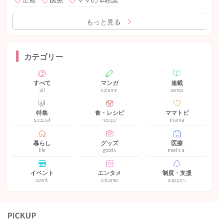
もっと見る
カテゴリー
すべて
マンガ
連載
all
column
series
特集
食・レシピ
ママトピ
special
recipe
mama
暮らし
グッズ
医療
life
goods
medical
イベント
エンタメ
制度・支援
event
entame
support
PICKUP