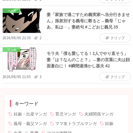
マンガ
妻「家族で過ごすため義実家へ当分行きませ
ん」孫差別する義母に断ると→義母「じゃ
あ、私は…」妻絶句 #こどおじ義兄 35
2026/08/05 21:35
2
クリップ
マンガ
モラ夫「僕も愛してる！2人でやり直そう」
妻「は？なんのこと？」→妻の言葉に夫は顔
面蒼白に！ #瞬間湯沸かし器夫 42
2026/08/05 21:05
3
クリップ
キーワード
妊娠・出産マンガ
育児マンガ
夫婦関係マンガ
義母・義父マンガ
ママ友トラブルマンガ
妊娠
出産
医療
ママの体験談