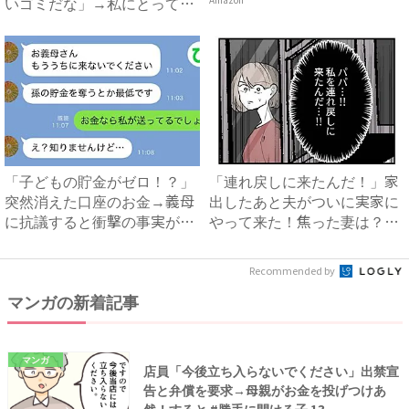
いゴミだな」→私にとっての
ゴ...
「子どもの貯金がゼロ！？」
「連れ戻しに来たんだ！」家
突然消えた口座のお金→義母
出したあと夫がついに実家に
に抗議すると衝撃の事実が判
やって来た！焦った妻は？
明...
#...
Recommended by
マンガの新着記事
マンガ
店員「今後立ち入らないでください」出禁宣
告と弁償を要求→母親がお金を投げつけあ
然！すると #勝手に開ける子 13