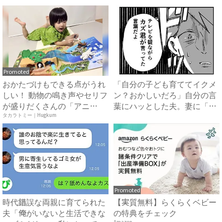
Promoted
おかたづけもできる点がうれ
「自分の子ども育ててイクメ
しい！ 動物の鳴き声やセリフ
ン？おかしいだろ」自分の言
が盛りだくさんの「アニ
葉にハッとした夫。妻に「違
ア ...
っ...
タカラトミー｜Hugkum
Promoted
時代錯誤な両親に育てられた
【実質無料】らくらくベビー
夫「俺がいないと生活できな
の特典をチェック
Amazon