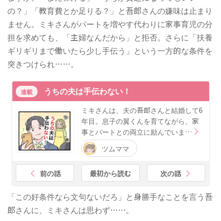
の？」「教育費とか足りる？」と吾郎さんの嫌味は止まり
ません。ミキさんがパートを増やす代わりに家事育児の分
担を求めても、「主婦なんだから」と拒否。さらに「扶養
ギリギリまで働いたら少し手伝う」という一方的な条件を
突きつけられ……。
うちの夫は手伝わない！
連載
ミキさんは、夫の吾郎さんと結婚して6
年目。息子の翼くんを育てながら、家
事とパートとの両立に励んでいま…
ツムママ
前の話
最初から読む
次の話
「この好条件なら文句ないだろ」と身勝手なことを言う吾
郎さんに、ミキさんは思わず……。