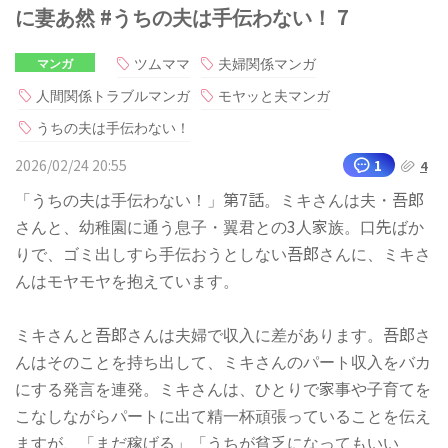
に妻あ然 #うちの夫は手伝わない！ 7
ツムママ
夫婦関係マンガ
マンガ
人間関係トラブルマンガ
モヤッと夫マンガ
うちの夫は手伝わない！
2026/02/24 20:55
1
4
「うちの夫は手伝わない！」第7話。ミキさんは夫・吾郎
さんと、幼稚園に通う息子・翼君との3人家族。口先ばか
りで、ゴミ出しすら手伝おうとしない吾郎さんに、ミキさ
んはモヤモヤを抱えています。
ミキさんと吾郎さんは夫婦で収入に差があります。吾郎さ
んはそのことを持ち出して、ミキさんのパート収入をバカ
にする発言を連発。ミキさんは、ひとりで家事や子育てを
こなしながらパートに出て精一杯頑張っていることを伝え
ますが、「まだ稼げる」「うちが貧乏になってもいい