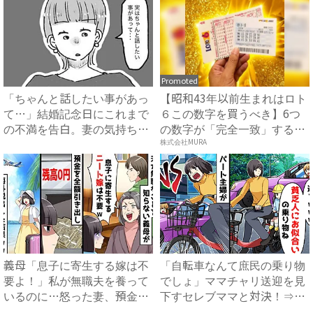
Promoted
「ちゃんと話したい事があっ
【昭和43年以前生まれはロト
て…」結婚記念日にこれまで
６この数字を買うべき】6つ
の不満を告白。妻の気持ち
の数字が「完全一致」する
を....
方...
株式会社MURA
義母「息子に寄生する嫁は不
「自転車なんて庶民の乗り物
要よ！」私が無職夫を養って
でしょ」ママチャリ送迎を見
いるのに…怒った妻、預金残
下すセレブママと対決！⇒衝
高...
撃...