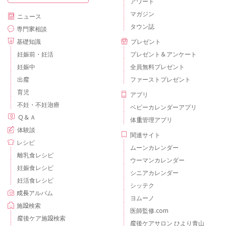
アワード
マガジン
ニュース
タウン誌
専門家相談
基礎知識
プレゼント
妊娠前・妊活
プレゼント＆アンケート
妊娠中
全員無料プレゼント
出産
ファーストプレゼント
育児
アプリ
不妊・不妊治療
ベビーカレンダーアプリ
Ｑ＆Ａ
体重管理アプリ
体験談
関連サイト
レシピ
ムーンカレンダー
離乳食レシピ
ウーマンカレンダー
妊娠食レシピ
シニアカレンダー
妊活食レシピ
シッテク
成長アルバム
ヨムーノ
施設検索
医師監修.com
産後ケア施設検索
産後ケアサロン ひより青山