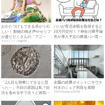
Promoted
おかたづけもできる点がうれ
パパが育児休暇を取得すると
しい！ 動物の鳴き声やセリフ
10万円交付！？神奈川県平塚
が盛りだくさんの「アニ
市が導入予定の産後パパ育
ア ...
休...
タカラトミー｜Hugkum
Promoted
「2人目も簡単にできると思
全国の絶景ポイントにサウナ
った…」不妊の原因は私？妊
付きのシェア別荘を展開
活を進める中で次々と病気が
COCO VILLA on GOETHE
見...