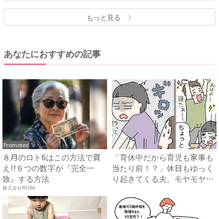
もっと見る
あなたにおすすめの記事
Promoted
８月のロト6はこの方法で買
「育休中だから育児も家事も
え!!６つの数字が『完全一
当たり前！？」休日もゆっく
致』する方法
り起きてくる夫。モヤモヤが
た...
株式会社MURA