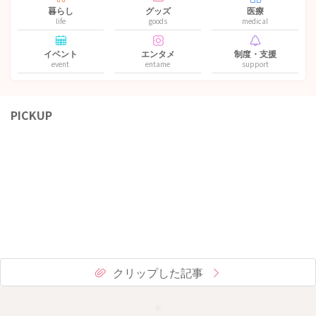
暮らし
グッズ
医療
life
goods
medical
イベント
エンタメ
制度・支援
event
entame
support
PICKUP
クリップした記事