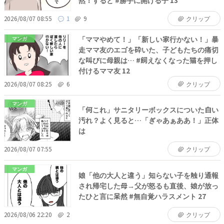
2026/08/07 08:55
1
9
クリップ
「ママやめて！」「新しい家行かない！」暴
マンガ
走ママ友のエゴを砕いた、子どもたちの痛切
な叫びに母親は… #飼えなくなった猫を押し
付けるママ友 12
2026/08/07 08:25
6
クリップ
マンガ
「何これ」サニタリーボックスについた白い
汚れ？よく見ると…「ぎゃあぁああ！」正体
は
2026/08/07 07:55
クリップ
マンガ
娘「他の大人と違う」知らない子を触り通報
され帰宅した母→父が怒るも直後、娘が放っ
たひと言に呆然 #無自覚ハラスメント 27
2026/08/06 22:20
2
クリップ