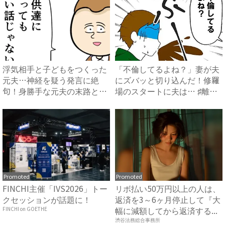
浮気相手と子どもをつくった
「不倫してるよね？」妻が夫
元夫…神経を疑う発言に絶
にズバッと切り込んだ！修羅
句！身勝手な元夫の末路と
場のスタートに夫は… ♯離
は？ ...
婚...
Promoted
Promoted
FINCHI主催「IVS2026」トー
リボ払い50万円以上の人は、
クセッションが話題に！
返済を3～6ヶ月停止して『大
幅に減額してから返済する...
FINCHI on GOETHE
渋谷法務総合事務所