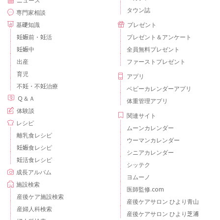
タウン誌
専門家相談
基礎知識
プレゼント
妊娠前・妊活
プレゼント＆アンケート
妊娠中
全員無料プレゼント
出産
ファーストプレゼント
育児
アプリ
不妊・不妊治療
ベビーカレンダーアプリ
Ｑ＆Ａ
体重管理アプリ
体験談
関連サイト
レシピ
ムーンカレンダー
離乳食レシピ
ウーマンカレンダー
妊娠食レシピ
シニアカレンダー
妊活食レシピ
シッテク
成長アルバム
ヨムーノ
施設検索
医師監修.com
産後ケア施設検索
産後ケアサロン ひより青山
産婦人科検索
産後ケアサロン ひより芝浦