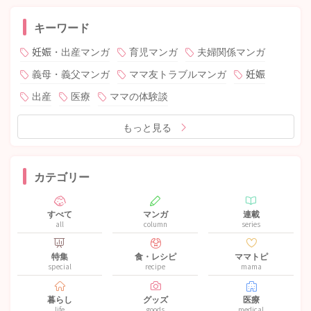
キーワード
妊娠・出産マンガ
育児マンガ
夫婦関係マンガ
義母・義父マンガ
ママ友トラブルマンガ
妊娠
出産
医療
ママの体験談
もっと見る
カテゴリー
すべて
マンガ
連載
all
column
series
特集
食・レシピ
ママトピ
special
recipe
mama
暮らし
グッズ
医療
life
goods
medical