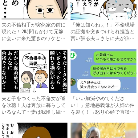
夫の不倫相手が突然家の前に
「俺は知らねぇ！」不倫現場
現れた！2時間もかけて元嫁
の証拠を突きつけられ捏造と
に会いに来た驚きのワケと
言い張る夫→さらに夫が信じ
は？...
ら...
夫と子をつくった不倫女が嘘
「いい加減やめてくださ
を吹聴！夫は奔放に暮らして
い！」意地悪義母が夫婦の仲
いるなんて…妻は我慢し続け
を裂く！→怒り心頭で直談判
て...
したら...