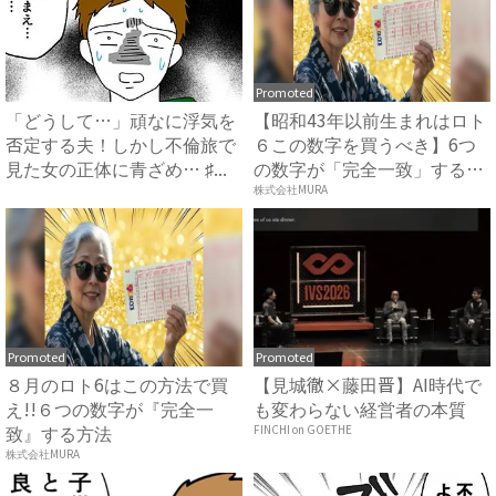
Promoted
「どうして…」頑なに浮気を
【昭和43年以前生まれはロト
否定する夫！しかし不倫旅で
６この数字を買うべき】6つ
見た女の正体に青ざめ… ♯...
の数字が「完全一致」する
方...
株式会社MURA
Promoted
Promoted
８月のロト6はこの方法で買
【見城徹×藤田晋】AI時代で
え!!６つの数字が『完全一
も変わらない経営者の本質
致』する方法
FINCHI on GOETHE
株式会社MURA