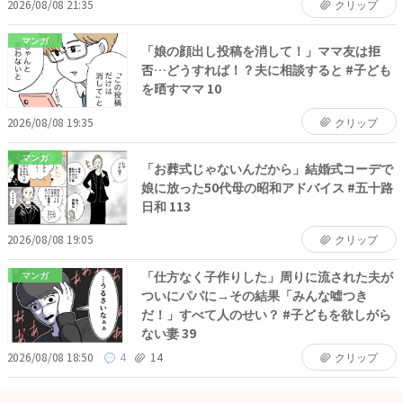
2026/08/08 21:35
クリップ
マンガ
「娘の顔出し投稿を消して！」ママ友は拒
否…どうすれば！？夫に相談すると #子ども
を晒すママ 10
2026/08/08 19:35
クリップ
マンガ
「お葬式じゃないんだから」結婚式コーデで
娘に放った50代母の昭和アドバイス #五十路
日和 113
2026/08/08 19:05
クリップ
「仕方なく子作りした」周りに流された夫が
マンガ
ついにパパに→その結果「みんな嘘つき
だ！」すべて人のせい？ #子どもを欲しがら
ない妻 39
2026/08/08 18:50
4
14
クリップ