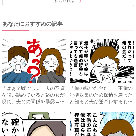
もっと見る
あなたにおすすめの記事
「はぁ？嘘でしょ」夫の不貞
「俺の稼いだ金だ！」不倫の
を問い詰めていると謎の女が
証拠収集のため探偵を雇った
現れ、夫との関係を暴露→衝
と知ると夫が逆ギレするも、
撃...
妻...