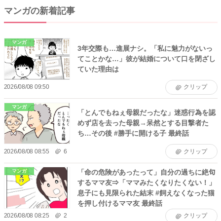
マンガの新着記事
マンガ
3年交際も…進展ナシ。「私に魅力がないっ
てことかな…」彼が結婚について口を閉ざし
ていた理由は
2026/08/08 09:50
クリップ
マンガ
「とんでもねぇ母親だったな」迷惑行為を認
めず店を去った母親→呆然とする目撃者た
ち…その後 #勝手に開ける子 最終話
2026/08/08 08:55
6
クリップ
「命の危険があったって」自分の過ちに絶句
マンガ
するママ友⇒「ママみたくなりたくない！」
息子にも見限られた結末 #飼えなくなった猫
を押し付けるママ友 最終話
2026/08/08 08:25
2
クリップ