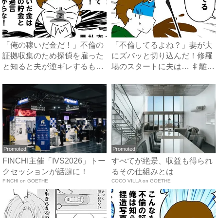
「俺の稼いだ金だ！」不倫の
「不倫してるよね？」妻が夫
証拠収集のため探偵を雇った
にズバッと切り込んだ！修羅
と知ると夫が逆ギレするも、
場のスタートに夫は… ♯離
妻...
婚...
Promoted
Promoted
FINCHI主催「IVS2026」トー
すべてが絶景、収益も得られ
クセッションが話題に！
るその仕組みとは
FINCHI on GOETHE
COCO VILLA on GOETHE