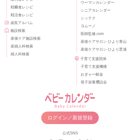
ウーマンカレンダー
妊娠食レシピ
シニアカレンダー
妊活食レシピ
シッテク
成長アルバム
ヨムーノ
施設検索
医師監修.com
産後ケア施設検索
産後ケアサロン ひより青山
産婦人科検索
産後ケアサロン ひより芝浦
婦人科検索
子育て支援団体
子育て支援機構
おぎゃー献金
母子栄養懇話会
ログイン／新規登録
公式SNS