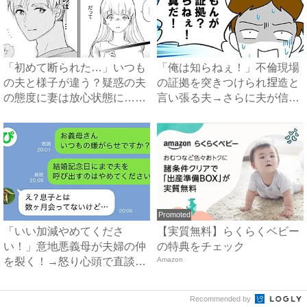
「初めて断られた…」いつも
「俺は知らねぇ！」不倫現場
の夫と様子が違う？疑惑の夫
の証拠を突きつけられ捏造と
の態度に妻は放心状態に…
言い張る夫→さらに夫が信じ
#...
ら...
Promoted
「いい加減やめてくださ
【実質無料】らくらくベビー
い！」意地悪義母が夫婦の仲
の特典をチェック
を裂く！→怒り心頭で直談判
Amazon
したら...
Recommended by