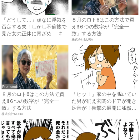
Promoted
「どうして…」頑なに浮気を
８月のロト6はこの方法で買
否定する夫！しかし不倫旅で
え!!６つの数字が『完全一
見た女の正体に青ざめ… ♯...
致』する方法
株式会社MURA
Promoted
８月のロト6はこの方法で買
「ヒッ！」家の中を覗いてい
え!!６つの数字が『完全一
た男が消え玄関のドアが開き
致』する方法
足音が！衝撃の展開に唖然？
株式会社MURA
...