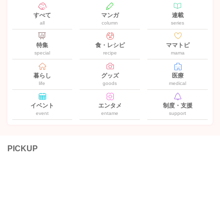
すべて
マンガ
連載
all
column
series
特集
食・レシピ
ママトピ
special
recipe
mama
暮らし
グッズ
医療
life
goods
medical
イベント
エンタメ
制度・支援
event
entame
support
PICKUP