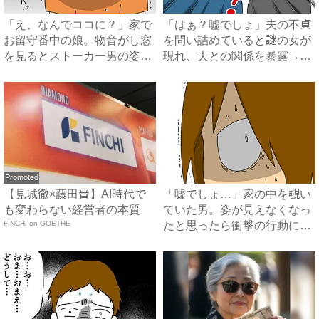
「え、なんでココに？」家で
「はぁ？嘘でしょ」夫の不貞
お留守番中の娘。物音がし窓
を問い詰めていると謎の女が
を見るとストーカー男の姿が
現れ、夫との関係を暴露→衝
...
撃...
Promoted
【見城徹×藤田晋】AI時代で
「嘘でしょ…」家の中を覗い
も変わらない経営者の本質
ていた男。姿が見えなくなっ
FINCHI on GOETHE
たと思ったら衝撃の行動に…
...