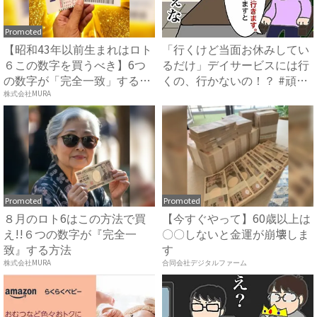
Promoted
【昭和43年以前生まれはロト
「行くけど当面お休みしてい
６この数字を買うべき】6つ
るだけ」デイサービスには行
の数字が「完全一致」する
くの、行かないの！？ #頑
方...
張...
株式会社MURA
Promoted
Promoted
８月のロト6はこの方法で買
【今すぐやって】60歳以上は
え!!６つの数字が『完全一
〇〇しないと金運が崩壊しま
致』する方法
す
株式会社MURA
合同会社デジタルファーム