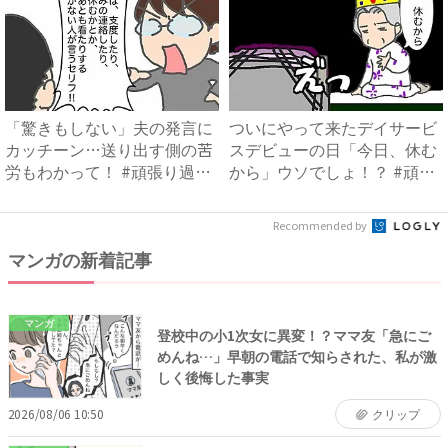
「驚きもしない」夫の発言に
ついにやって来たデイサービ
カッチーン…送り出す側の苦
スデビューの日「今日、休む
労もわかって！ #頑張り過
から」ウソでしょ！？ #頑
ぎ...
張...
Recommended by
マンガの新着記事
マンガ
登校中の小1次女に異変！？ママ友「急にご
めんね…」早朝の電話で知らされた、私が激
しく後悔した事実
2026/08/06 10:50
クリップ