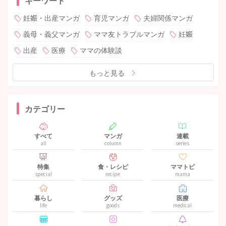
キーワード
妊娠・出産マンガ
育児マンガ
夫婦関係マンガ
義母・義父マンガ
ママ友トラブルマンガ
妊娠
出産
医療
ママの体験談
もっと見る
カテゴリー
すべて
マンガ
連載
all
column
series
特集
食・レシピ
ママトピ
special
recipe
mama
暮らし
グッズ
医療
life
goods
medical