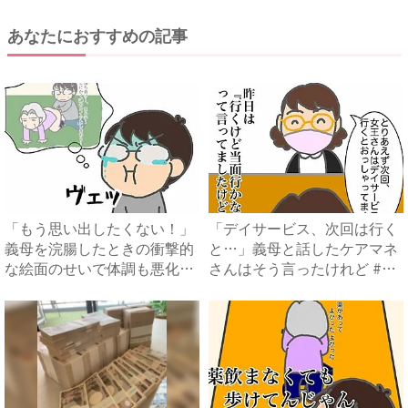
あなたにおすすめの記事
「もう思い出したくない！」
「デイサービス、次回は行く
義母を浣腸したときの衝撃的
と…」義母と話したケアマネ
な絵面のせいで体調も悪化
さんはそう言ったけれど #
#...
頑...