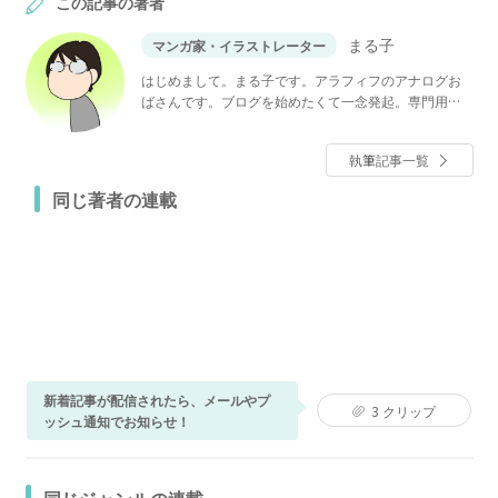
この記事の著者
まる子
マンガ家・イラストレーター
はじめまして。まる子です。アラフィフのアナログお
ばさんです。ブログを始めたくて一念発起。専門用語
に四苦八苦しながらもマイペースに更新中です。 一つ
屋根の下の同居、完全同居している義母との嫁姑問
執筆記事一覧
題、介護がメインのブログです。似た環境の方々がス
トレス溜めすぎないようにクスッと息抜きできるよう
同じ著者の連載
な文章を心がけていきたいです。
新着記事が配信されたら、メールやプ
3
クリップ
ッシュ通知でお知らせ！
同じジャンルの連載