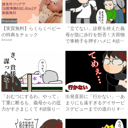
Promoted
【実質無料】らくらくベビー
「立てない」診察を終えた義
の特典をチェック
母が急に歩行を拒否！大荷物
で車椅子を押すハメに #頑
Amazon
張...
「おむつにするわ。やって」
出発直前に「行かない」…あ
丁重に断るも、義母からの圧
まりにも遠すぎるデイサービ
力がすさまじくて #頑張り
スデビューまでの道のり #
過...
頑...