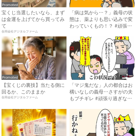
Promoted
宝くじ当選したいなら、まず
「病は気から…？」義母の状
は金運を上げてから買ってみ
態は、薬よりも思い込みで変
て
わっていくもの！？ #頑張
り...
合同会社デジタルファーム
Promoted
【宝くじの裏技】当たる側に
「マジ鬼だな」人の都合はお
回るか、このままか
構いなしの義母…さすがの夫
もブチギレ #頑張り過ぎな
合同会社デジタルファーム
い...