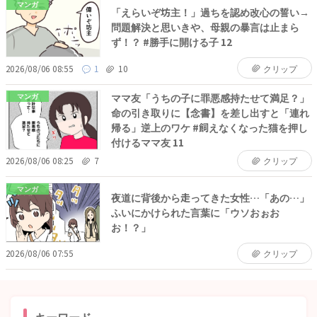
マンガ
「えらいぞ坊主！」過ちを認め改心の誓い→
問題解決と思いきや、母親の暴言は止まら
ず！？ #勝手に開ける子 12
2026/08/06 08:55
1
10
クリップ
ママ友「うちの子に罪悪感持たせて満足？」
マンガ
命の引き取りに【念書】を差し出すと「連れ
帰る」逆上のワケ #飼えなくなった猫を押し
付けるママ友 11
2026/08/06 08:25
7
クリップ
マンガ
夜道に背後から走ってきた女性…「あの…」
ふいにかけられた言葉に「ウソおぉお
お！？」
2026/08/06 07:55
クリップ