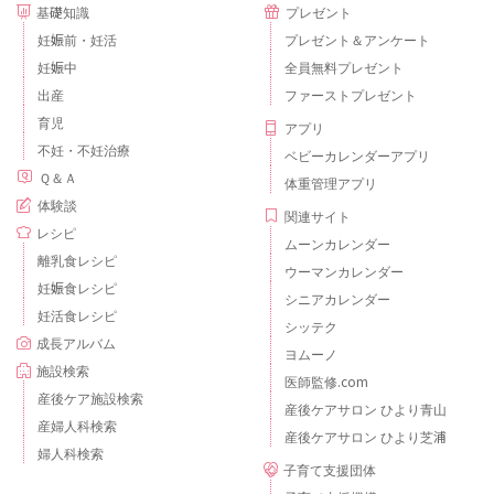
基礎知識
プレゼント
妊娠前・妊活
プレゼント＆アンケート
妊娠中
全員無料プレゼント
出産
ファーストプレゼント
育児
アプリ
不妊・不妊治療
ベビーカレンダーアプリ
Ｑ＆Ａ
体重管理アプリ
体験談
関連サイト
レシピ
ムーンカレンダー
離乳食レシピ
ウーマンカレンダー
妊娠食レシピ
シニアカレンダー
妊活食レシピ
シッテク
成長アルバム
ヨムーノ
施設検索
医師監修.com
産後ケア施設検索
産後ケアサロン ひより青山
産婦人科検索
産後ケアサロン ひより芝浦
婦人科検索
子育て支援団体