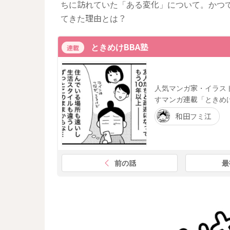
ちに訪れていた「ある変化」について。かつ
てきた理由とは？
ときめけBBA塾
連載
人気マンガ家・イラス
すマンガ連載「ときめ
和田フミ江
前の話
最