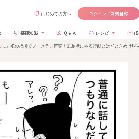
ログイン／新規登録
はじめての方へ
談
基礎知識
Ｑ＆Ａ
レシピ
成
のに」娘の指摘でブーメラン直撃！無意識にやる行動とは＜ときめけBB