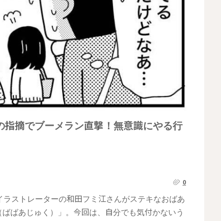
の指摘でブーメラン直撃！無意識にやる行
0
・イラストレーターの和田フミ江さんがステキなおばあ
（ばばあじゅく）」。今回は、自分でも気付かないう