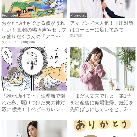
Promoted
Promoted
おかたづけもできる点がうれ
アマゾンで大人気！血圧対策
しい！ 動物の鳴き声やセリフ
はコーヒーに足してみて
が盛りだくさんの「アニ
森永乳業
ア ...
タカラトミー｜Hugkum
「誰か助けて…」生理痛で倒
「まだ大丈夫でしょ」第1子
れた私。駆けつけた夫の神対
を出産後に職場復帰。妊活を
応に感激！｜ベビーカレンダ
先延ばしにしていると、2人
ー
目...