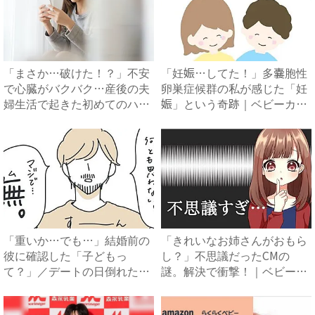
「まさか…破けた！？」不安
「妊娠…してた！」多嚢胞性
で心臓がバクバク…産後の夫
卵巣症候群の私が感じた「妊
婦生活で起きた初めてのハプ
娠」という奇跡｜ベビーカレ
ニ...
ン...
「重いか…でも…」結婚前の
「きれいなお姉さんがおもら
彼に確認した「子どもっ
し？」不思議だったCMの
て？」／デートの日倒れた｜
謎。解決で衝撃！｜ベビーカ
ベビー...
レン...