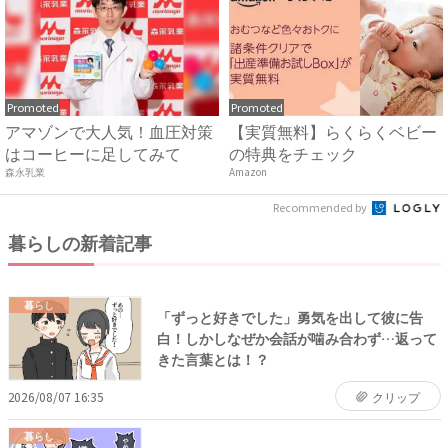
Promoted
Promoted
アマゾンで大人気！血圧対策
【実質無料】らくらくベビー
はコーヒーに足してみて
の特典をチェック
森永乳業
Amazon
Recommended by
暮らしの新着記事
暮らし
「ずっと好きでした」勇気を出して彼に告
白！しかしなぜか会話が噛み合わず…返って
きた言葉とは！？
2026/08/07 16:35
クリップ
暮らし