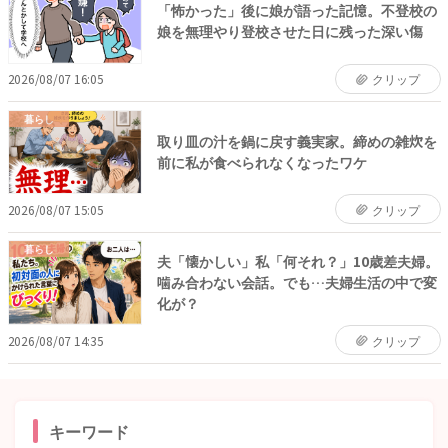
「怖かった」後に娘が語った記憶。不登校の
娘を無理やり登校させた日に残った深い傷
2026/08/07 16:05
クリップ
暮らし
取り皿の汁を鍋に戻す義実家。締めの雑炊を
前に私が食べられなくなったワケ
2026/08/07 15:05
クリップ
暮らし
夫「懐かしい」私「何それ？」10歳差夫婦。
噛み合わない会話。でも…夫婦生活の中で変
化が？
2026/08/07 14:35
クリップ
キーワード