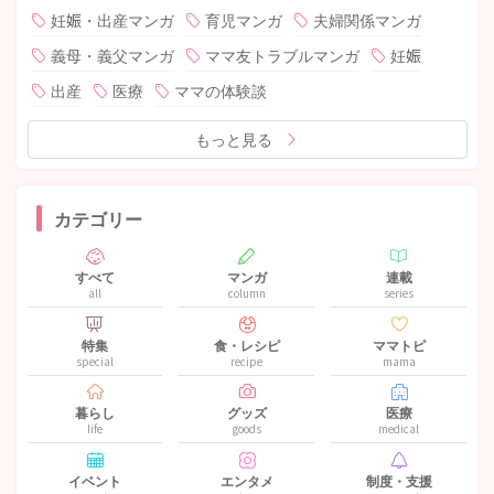
妊娠・出産マンガ
育児マンガ
夫婦関係マンガ
義母・義父マンガ
ママ友トラブルマンガ
妊娠
出産
医療
ママの体験談
もっと見る
カテゴリー
すべて
マンガ
連載
all
column
series
特集
食・レシピ
ママトピ
special
recipe
mama
暮らし
グッズ
医療
life
goods
medical
イベント
エンタメ
制度・支援