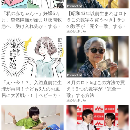
Promoted
「私の赤ちゃん…」妊娠6カ
【昭和43年以前生まれはロト
月、突然陣痛が始まり夜間救
６この数字を買うべき】6つ
急へ→受け入れ先が…すると
の数字が「完全一致」する
医...
方...
株式会社MURA
Promoted
「え…今！？」入浴直前に生
８月のロト6はこの方法で買
理が再開！子ども3人のお風
え!!６つの数字が『完全一
呂に大苦戦…！｜ベビーカレ
致』する方法
ン...
株式会社MURA