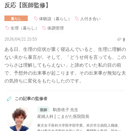
反応【医師監修】
体験談（暮らし）
人付き合い
暮らし
生理（暮らし）
体調管理
2026/04/21 15:55
0
ある日、生理の症状が重く寝込んでいると、生理に理解の
ない夫から暴言が。そして、「どうせ何を言っても、この
つらさは理解してもらえない」と諦めていた私の目の前
で、予想外の出来事が起こります。その出来事が無知な夫
の気持ちに変化をもたらしたのです。
この記事の監修者
駒形依子 先生
医師
産婦人科 | こまがた医院院長
東京女子医科大学医学部卒業。米沢市立病院入職後、
再び東京女子医科大学に戻り、専門医を取得。同大学