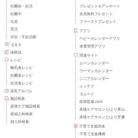
妊娠前・妊活
プレゼント＆アンケート
妊娠中
全員無料プレゼント
出産
ファーストプレゼント
育児
アプリ
不妊・不妊治療
ベビーカレンダーアプリ
Ｑ＆Ａ
体重管理アプリ
体験談
関連サイト
レシピ
ムーンカレンダー
離乳食レシピ
ウーマンカレンダー
妊娠食レシピ
シニアカレンダー
妊活食レシピ
シッテク
成長アルバム
ヨムーノ
施設検索
医師監修.com
産後ケア施設検索
産後ケアサロン ひより青山
産婦人科検索
産後ケアサロン ひより芝浦
婦人科検索
子育て支援団体
子育て支援機構