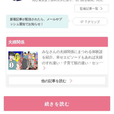
産婦人科に入局し産婦人科医として働きつつ、性科学
監修記事一覧
を学び、また東京女子医科大学東洋医学研究所で東洋
医学を学ぶ。2019年１月に地元山形県米沢市にて、こ
まがた医院を開業。著書に『子宮内膜症は自分で治せ
新着記事が配信されたら、メールやプ
7
クリップ
る（マキノ出版）』『膣の女子力～女医が教える「人
ッシュ通知でお知らせ！
には聞けない不調」の治し方（KADOKAWA）』。
夫婦関係
みなさんの夫婦関係にまつわる体験談
を紹介。幸せエピソードもあれば夫婦
のすれ違い・子育て観の違い・セッ…
他の記事を読む
続きを読む