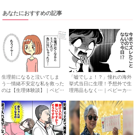
あなたにおすすめの記事
生理前になると泣いてしま
「嘘でしょ！？」憧れの海外
う…情緒不安定な私を救った
挙式当日に生理！予想外で生
のは【生理体験談】｜ベビー
理用品もなく…｜ベビーカレ
カレ...
ン...