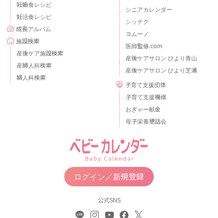
妊娠食レシピ
シニアカレンダー
妊活食レシピ
シッテク
成長アルバム
ヨムーノ
施設検索
医師監修.com
産後ケア施設検索
産後ケアサロン ひより青山
産婦人科検索
産後ケアサロン ひより芝浦
婦人科検索
子育て支援団体
子育て支援機構
おぎゃー献金
母子栄養懇話会
ログイン／新規登録
公式SNS