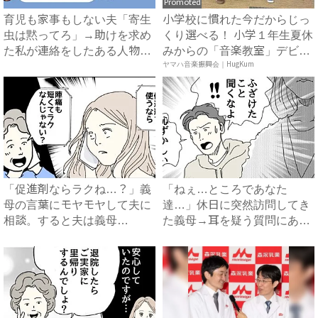
Promoted
育児も家事もしない夫「寄生
小学校に慣れた今だからじっ
虫は黙ってろ」→助けを求め
くり選べる！ 小学１年生夏休
た私が連絡をしたある人物と
みからの「音楽教室」デビ
は...
ュ...
ヤマハ音楽振興会｜HugKum
「促進剤ならラクね…？」義
「ねぇ…ところであなた
母の言葉にモヤモヤして夫に
達…」休日に突然訪問してき
相談。すると夫は義母
た義母→耳を疑う質問にあ
に…！？...
然…！ ...