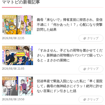
ママトピの新着記事
ママトピ
義母「来ないで」帰省直前に拒否され、音信
不通に！「何かあった！？」心配になり突撃
訪問した結果
2026/08/08 22:35
クリップ
ママトピ
「すみません、子どもの荷物を置かせてくだ
さい」新幹線の荷物棚がパツパツで困ってい
ると→まさかの展開に
2026/08/08 21:05
クリップ
ママトピ
切迫早産で緊急入院になった私に「早く退院
して」義母の無神経さにイラッ！絶対に許せ
ない言葉にドン引きした話
2026/08/08 19:50
クリップ