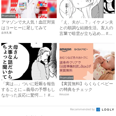
Promoted
アマゾンで大人気！血圧対策
「え、夫が…？」イケメン夫
はコーヒーに足してみて
との順調な結婚生活。友人の
森永乳業
言葉で暗雲が立ち込め… #
サ...
Promoted
「実は…」ついに妊娠を報告
【実質無料】らくらくベビー
することに→義母の予想もし
の特典をチェック
なかった反応に驚愕…！ #
Amazon
早...
Recommended by