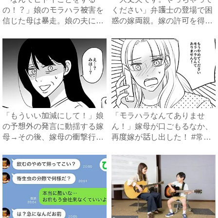
の！？」娘のモラハラ被害を
ください」弁護士の登場で困
信じた母は暴走。娘の夫に電
惑の嫁両親。嫁の許可を得た
話を...
母...
「もういい加減にして！」娘
「モラハラなんてありませ
の予想外の発言に動揺する嫁
ん！」嫁母が口ごもるなか、
母→その後、嫁母の衝撃行動
再度嫁が話し出した！ #常識
で...
知...