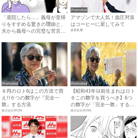
Promoted
「退院したら…」義母が里帰
アマゾンで大人気！血圧対策
りをすすめる驚きの理由と、
はコーヒーに足してみて
夫から義母への完璧な苦言
森永乳業
#...
Promoted
Promoted
８月のロト6はこの方法で買
【昭和43年以前生まれはロト
え!!６つの数字が『完全一
６この数字を買うべき】6つ
致』する方法
の数字が「完全一致」する
株式会社MURA
方...
株式会社MURA