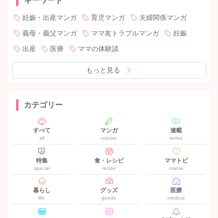
キーワード
妊娠・出産マンガ
育児マンガ
夫婦関係マンガ
義母・義父マンガ
ママ友トラブルマンガ
妊娠
出産
医療
ママの体験談
もっと見る
カテゴリー
すべて
マンガ
連載
all
column
series
特集
食・レシピ
ママトピ
special
recipe
mama
暮らし
グッズ
医療
life
goods
medical