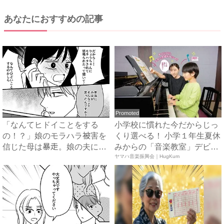
あなたにおすすめの記事
Promoted
「なんてヒドイことをする
小学校に慣れた今だからじっ
の！？」娘のモラハラ被害を
くり選べる！ 小学１年生夏休
信じた母は暴走。娘の夫に電
みからの「音楽教室」デビ
話を...
ュ...
ヤマハ音楽振興会｜HugKum