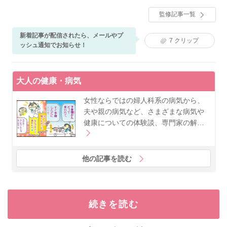
産婦人科に入局し産婦人科医として働きつつ、性科学
監修記事一覧
を学び、また東京女子医科大学東洋医学研究所で東洋
医学を学ぶ。2019年１月に地元山形県米沢市にて、こ
まがた医院を開業。著書に『子宮内膜症は自分で治せ
新着記事が配信されたら、メールやプ
7
クリップ
る（マキノ出版）』『膣の女子力～女医が教える「人
ッシュ通知でお知らせ！
には聞けない不調」の治し方（KADOKAWA）』。
大人の健康・病気
女性ならではの婦人科系の病気から、
夫や親の病気など、さまざまな病気や
健康についての体験談、専門家の解…
他の記事を読む
続きを読む