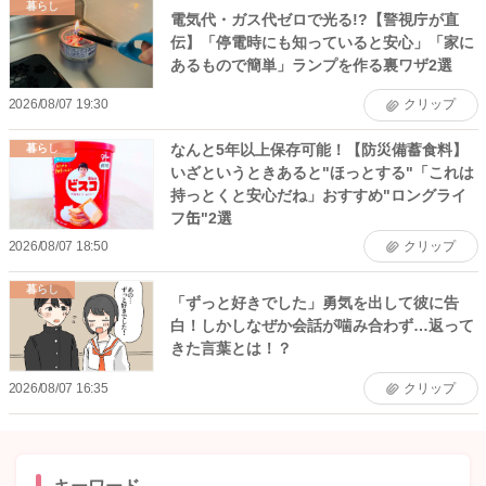
暮らし
電気代・ガス代ゼロで光る!?【警視庁が直
伝】「停電時にも知っていると安心」「家に
あるもので簡単」ランプを作る裏ワザ2選
2026/08/07 19:30
クリップ
なんと5年以上保存可能！【防災備蓄食料】
暮らし
いざというときあると"ほっとする"「これは
持っとくと安心だね」おすすめ"ロングライ
フ缶"2選
2026/08/07 18:50
クリップ
暮らし
「ずっと好きでした」勇気を出して彼に告
白！しかしなぜか会話が噛み合わず…返って
きた言葉とは！？
2026/08/07 16:35
クリップ