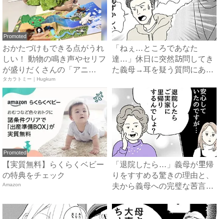
Promoted
おかたづけもできる点がうれ
「ねぇ…ところであなた
しい！ 動物の鳴き声やセリフ
達…」休日に突然訪問してき
が盛りだくさんの「アニ
た義母→耳を疑う質問にあ
ア ...
タカラトミー｜Hugkum
然…！ ...
Promoted
【実質無料】らくらくベビー
「退院したら…」義母が里帰
の特典をチェック
りをすすめる驚きの理由と、
Amazon
夫から義母への完璧な苦言
#...