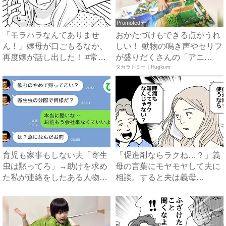
Promoted
「モラハラなんてありませ
おかたづけもできる点がうれ
ん！」嫁母が口ごもるなか、
しい！ 動物の鳴き声やセリフ
再度嫁が話し出した！ #常識
が盛りだくさんの「アニ
知...
ア ...
タカラトミー｜Hugkum
育児も家事もしない夫「寄生
「促進剤ならラクね…？」義
虫は黙ってろ」→助けを求め
母の言葉にモヤモヤして夫に
た私が連絡をしたある人物と
相談。すると夫は義母
は...
に…！？...