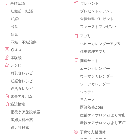
基礎知識
プレゼント
妊娠前・妊活
プレゼント＆アンケート
妊娠中
全員無料プレゼント
出産
ファーストプレゼント
育児
アプリ
不妊・不妊治療
ベビーカレンダーアプリ
Ｑ＆Ａ
体重管理アプリ
体験談
関連サイト
レシピ
ムーンカレンダー
離乳食レシピ
ウーマンカレンダー
妊娠食レシピ
シニアカレンダー
妊活食レシピ
シッテク
成長アルバム
ヨムーノ
施設検索
医師監修.com
産後ケア施設検索
産後ケアサロン ひより青山
産婦人科検索
産後ケアサロン ひより芝浦
婦人科検索
子育て支援団体