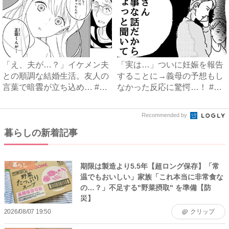
「え、夫が…？」イケメン夫
「実は…」ついに妊娠を報告
との順調な結婚生活。友人の
することに→義母の予想もし
言葉で暗雲が立ち込め… #
なかった反応に驚愕…！ #
サ...
早...
Recommended by
暮らしの新着記事
期限は製造より5.5年【超ロング保存】「常
暮らし
温でもおいしい」家族「これ本当に非常食な
の…？」不足する"野菜摂取" を準備【防
災】
2026/08/07 19:50
クリップ