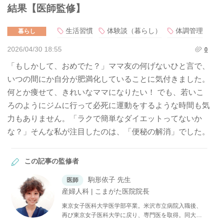
結果【医師監修】
生活習慣
体験談（暮らし）
体調管理
暮らし
2026/04/30 18:55
0
「もしかして、おめでた？」ママ友の何げないひと言で、
いつの間にか自分が肥満化していることに気付きました。
何とか痩せて、きれいなママになりたい！ でも、若いこ
ろのようにジムに行って必死に運動をするような時間も気
力もありません。「ラクで簡単なダイエットってないか
な？」そんな私が注目したのは、「便秘の解消」でした。
この記事の監修者
駒形依子 先生
医師
産婦人科 | こまがた医院院長
東京女子医科大学医学部卒業。米沢市立病院入職後、
再び東京女子医科大学に戻り、専門医を取得。同大学