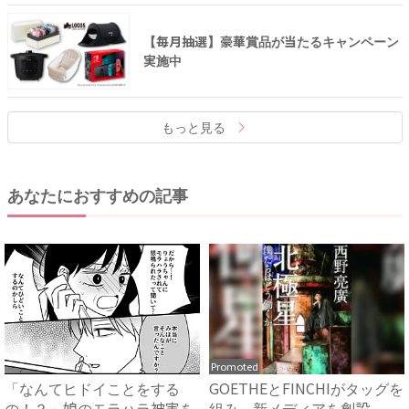
【毎月抽選】豪華賞品が当たるキャンペーン
実施中
もっと見る
あなたにおすすめの記事
Promoted
「なんてヒドイことをする
GOETHEとFINCHIがタッグを
の！？」娘のモラハラ被害を
組み、新メディアを創設