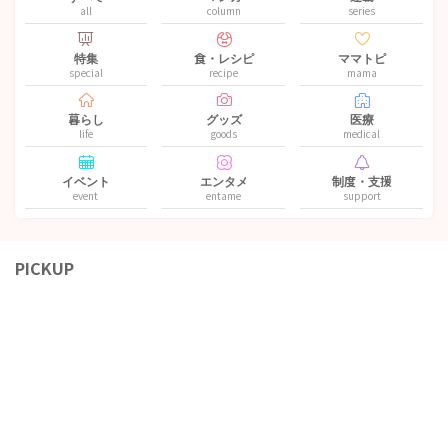
all
column
series
特集
食・レシピ
ママトピ
special
recipe
mama
暮らし
グッズ
医療
life
goods
medical
イベント
エンタメ
制度・支援
event
entame
support
PICKUP