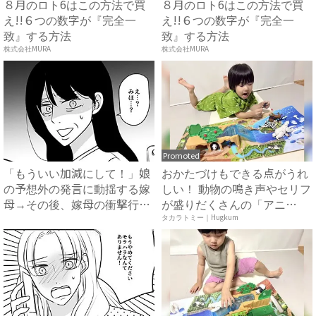
８月のロト6はこの方法で買
８月のロト6はこの方法で買
え!!６つの数字が『完全一
え!!６つの数字が『完全一
致』する方法
致』する方法
株式会社MURA
株式会社MURA
Promoted
「もういい加減にして！」娘
おかたづけもできる点がうれ
の予想外の発言に動揺する嫁
しい！ 動物の鳴き声やセリフ
母→その後、嫁母の衝撃行動
が盛りだくさんの「アニ
で...
ア ...
タカラトミー｜Hugkum