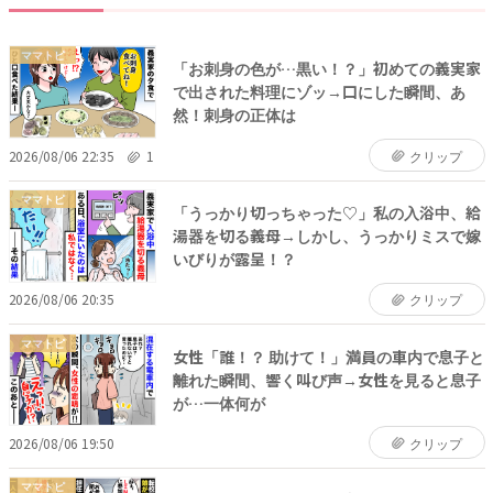
ママトピ
「お刺身の色が…黒い！？」初めての義実家
で出された料理にゾッ→口にした瞬間、あ
然！刺身の正体は
2026/08/06 22:35
1
クリップ
ママトピ
「うっかり切っちゃった♡」私の入浴中、給
湯器を切る義母→しかし、うっかりミスで嫁
いびりが露呈！？
2026/08/06 20:35
クリップ
ママトピ
女性「誰！？ 助けて！」満員の車内で息子と
離れた瞬間、響く叫び声→女性を見ると息子
が…一体何が
2026/08/06 19:50
クリップ
ママトピ