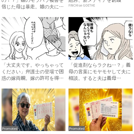
信じた母は暴走。娘の夫に電
FINCHI on GOETHE
話を...
「大丈夫です。やっちゃって
「促進剤ならラクね…？」義
ください」弁護士の登場で困
母の言葉にモヤモヤして夫に
惑の嫁両親。嫁の許可を得た
相談。すると夫は義母
母...
に…！？...
Promoted
Promoted