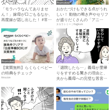
Promoted
「モラハラなんてありませ
おかたづけもできる点がうれ
ん！」嫁母が口ごもるなか、
しい！ 動物の鳴き声やセリフ
再度嫁が話し出した！ #常識
が盛りだくさんの「アニ
知...
ア ...
タカラトミー｜Hugkum
Promoted
【実質無料】らくらくベビー
「退院したら…」義母が里帰
の特典をチェック
りをすすめる驚きの理由と、
夫から義母への完璧な苦言
Amazon
#...