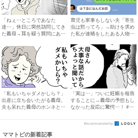
「ねぇ…ところであなた
育児も家事もしない夫「寄生
達…」休日に突然訪問してき
虫は黙ってろ」→助けを求め
た義母→耳を疑う質問にあ
た私が連絡をしたある人物と
然…！ ...
は...
「私もいちゃダメかしら？」
「実は…」ついに妊娠を報告
出産に立ち会いたがる義母。
することに→義母の予想もし
夫も呆れた義母のホンネと
なかった反応に驚愕…！ #
は…...
早...
Recommended by
ママトピの新着記事