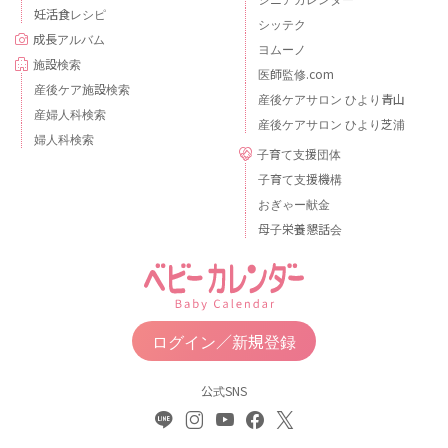
妊活食レシピ
シッテク
成長アルバム
ヨムーノ
施設検索
医師監修.com
産後ケア施設検索
産後ケアサロン ひより青山
産婦人科検索
産後ケアサロン ひより芝浦
婦人科検索
子育て支援団体
子育て支援機構
おぎゃー献金
母子栄養懇話会
ログイン／新規登録
公式SNS