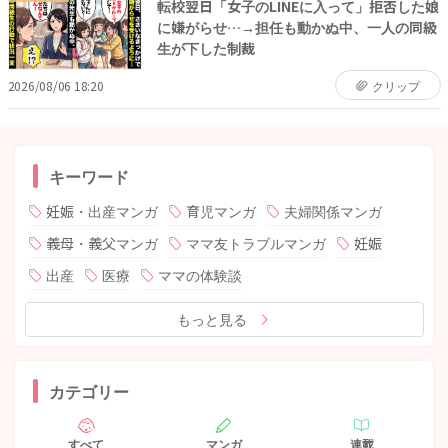
転校翌日「女子のLINEに入って」拒否した娘
に嫌がらせ…→担任も動かぬ中、一人の同級
生が下した制裁
2026/08/06 18:20
クリップ
キーワード
妊娠・出産マンガ
育児マンガ
夫婦関係マンガ
義母・義父マンガ
ママ友トラブルマンガ
妊娠
出産
医療
ママの体験談
もっと見る
カテゴリー
すべて
マンガ
連載