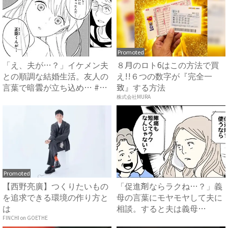
Promoted
「え、夫が…？」イケメン夫
８月のロト6はこの方法で買
との順調な結婚生活。友人の
え!!６つの数字が『完全一
言葉で暗雲が立ち込め… #
致』する方法
サ...
株式会社MURA
Promoted
【西野亮廣】つくりたいもの
「促進剤ならラクね…？」義
を追求できる環境の作り方と
母の言葉にモヤモヤして夫に
は
相談。すると夫は義母
に…！？...
FINCHI on GOETHE