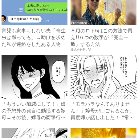
Promoted
育児も家事もしない夫「寄生
８月のロト6はこの方法で買
虫は黙ってろ」→助けを求め
え!!６つの数字が『完全一
た私が連絡をしたある人物と
致』する方法
は...
株式会社MURA
「もういい加減にして！」娘
「モラハラなんてありませ
の予想外の発言に動揺する嫁
ん！」嫁母が口ごもるなか、
母→その後、嫁母の衝撃行動
再度嫁が話し出した！ #常識
で...
知...