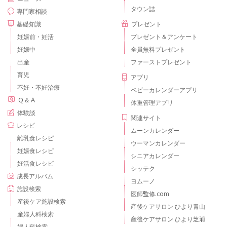
タウン誌
専門家相談
基礎知識
プレゼント
妊娠前・妊活
プレゼント＆アンケート
妊娠中
全員無料プレゼント
出産
ファーストプレゼント
育児
アプリ
不妊・不妊治療
ベビーカレンダーアプリ
Ｑ＆Ａ
体重管理アプリ
体験談
関連サイト
レシピ
ムーンカレンダー
離乳食レシピ
ウーマンカレンダー
妊娠食レシピ
シニアカレンダー
妊活食レシピ
シッテク
成長アルバム
ヨムーノ
施設検索
医師監修.com
産後ケア施設検索
産後ケアサロン ひより青山
産婦人科検索
産後ケアサロン ひより芝浦
婦人科検索