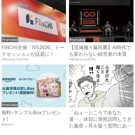
Promoted
Promoted
FINCHI主催「IVS2026」トー
【見城徹×藤田晋】AI時代で
クセッションが話題に！
も変わらない経営者の本質
FINCHI on GOETHE
FINCHI on GOETHE
Promoted
無料♪サンプルBoxプレゼン
「ねぇ…ところであなた
ト!
達…」休日に突然訪問してき
た義母→耳を疑う質問にあ
Amazon
然…！ ...