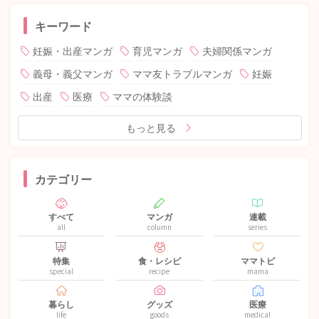
キーワード
妊娠・出産マンガ
育児マンガ
夫婦関係マンガ
義母・義父マンガ
ママ友トラブルマンガ
妊娠
出産
医療
ママの体験談
もっと見る
カテゴリー
すべて
マンガ
連載
all
column
series
特集
食・レシピ
ママトピ
special
recipe
mama
暮らし
グッズ
医療
life
goods
medical