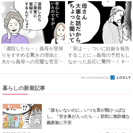
「退院したら…」義母が里帰
「実は…」ついに妊娠を報告
りをすすめる驚きの理由と、
することに→義母の予想もし
夫から義母への完璧な苦言
なかった反応に驚愕…！ #
#...
早...
Recommended by
暮らしの新着記事
暮らし
「誰もいないのに」いつも窓が開けっぱな
し。「空き巣が入ったら…」防犯に無防備な
義家族に不安