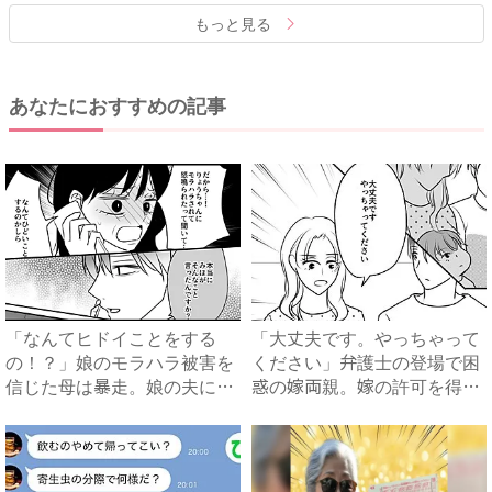
もっと見る
あなたにおすすめの記事
「なんてヒドイことをする
「大丈夫です。やっちゃって
の！？」娘のモラハラ被害を
ください」弁護士の登場で困
信じた母は暴走。娘の夫に電
惑の嫁両親。嫁の許可を得た
話を...
母...