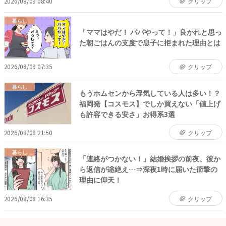
2026/08/09 08:40
クリップ
暮らし
「ママはやだ！ パパやって！」良かれと思っ
た朝ごはんの支度で息子に拒まれた理由とは
2026/08/09 07:35
クリップ
暮らし
もうホムセンから浮気している人は多い！？
福岡発【コスモス】でしか買えない「値上げ
も許容できる安さ」お得系3選
2026/08/08 21:50
クリップ
暮らし
「連絡がつかない！」結婚挨拶の前夜、彼か
ら返信が途絶え…⇒深夜1時に届いた衝撃の
理由に仰天！
2026/08/08 16:35
クリップ