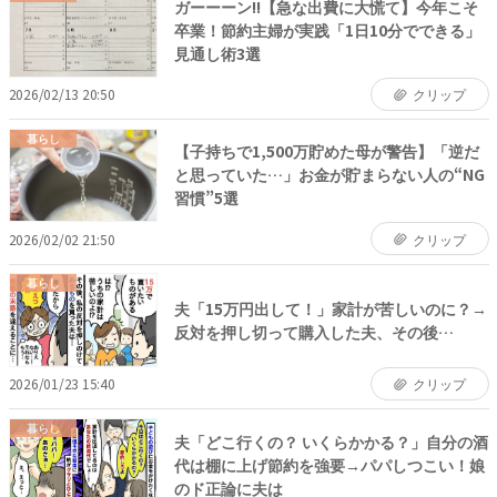
ガーーーン!!【急な出費に大慌て】今年こそ
卒業！節約主婦が実践「1日10分でできる」
見通し術3選
2026/02/13 20:50
クリップ
暮らし
【子持ちで1,500万貯めた母が警告】「逆だ
と思っていた…」お金が貯まらない人の“NG
習慣”5選
2026/02/02 21:50
クリップ
暮らし
夫「15万円出して！」家計が苦しいのに？→
反対を押し切って購入した夫、その後…
2026/01/23 15:40
クリップ
暮らし
夫「どこ行くの？ いくらかかる？」自分の酒
代は棚に上げ節約を強要→パパしつこい！娘
のド正論に夫は