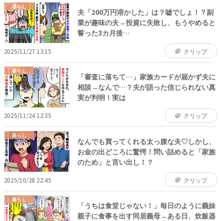
暮らし
夫「200万円溶かした」は？嘘でしょ！？副
業が趣味の夫→投資に失敗し、もうやめると
誓った3カ月後…
2025/11/27 13:15
クリップ
暮らし
「審査に落ちて…」家族カードが届かず夫に
相談→なんで…？夫が語った信じられない真
実が判明！実は
2025/11/24 12:35
クリップ
暮らし
なんでも買ってくれる太っ腹な夫♡しかし、
お金の出どころに驚愕！問い詰めると「家族
のため」と言い出し！？
2025/10/28 22:45
クリップ
暮らし
「うちは食堂じゃない！」毎日のように義妹
親子に食事を出す同居義母→ある日、炊飯器