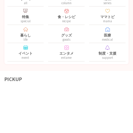
all
column
series
特集
食・レシピ
ママトピ
special
recipe
mama
暮らし
グッズ
医療
life
goods
medical
イベント
エンタメ
制度・支援
event
entame
support
PICKUP