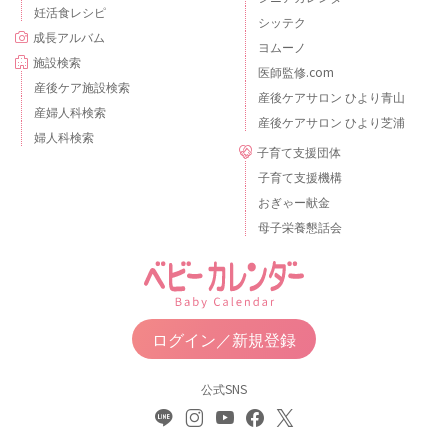
妊活食レシピ
シッテク
成長アルバム
ヨムーノ
施設検索
医師監修.com
産後ケア施設検索
産後ケアサロン ひより青山
産婦人科検索
産後ケアサロン ひより芝浦
婦人科検索
子育て支援団体
子育て支援機構
おぎゃー献金
母子栄養懇話会
ログイン／新規登録
公式SNS