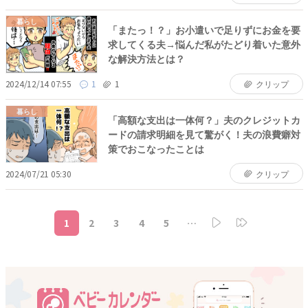
暮らし
「またっ！？」お小遣いで足りずにお金を要
求してくる夫→悩んだ私がたどり着いた意外
な解決方法とは？
2024/12/14 07:55
1
1
クリップ
暮らし
「高額な支出は一体何？」夫のクレジットカ
ードの請求明細を見て驚がく！夫の浪費癖対
策でおこなったことは
2024/07/21 05:30
クリップ
1
2
3
4
5
…