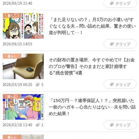
2026/06/19 21:40
クリップ
暮らし
「また足りないの？」月3万のお小遣いがす
ぐなくなる夫→問い詰めた結果、驚きの使い
道が判明して…！
2026/06/15 14:55
クリップ
暮らし
その財布の置き場所、今すぐやめて!?【お金
のプロが警告】そのままだと家計崩壊す
る“残念習慣”4選
2026/03/19 06:20
5
クリップ
暮らし
「150万円…？連帯保証人！？」突然届いた
一枚のハガキ→心当たりはない…夫を問い詰
めた結果！
2026/02/18 12:40
1
クリップ
暮らし