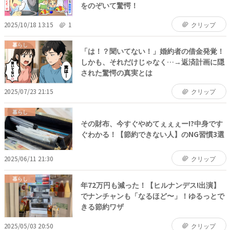
をのぞいて驚愕！
2025/10/18 13:15
1
クリップ
暮らし
「は！？聞いてない！」婚約者の借金発覚！
しかも、それだけじゃなく…→返済計画に隠
された驚愕の真実とは
2025/07/23 21:15
クリップ
暮らし
その財布、今すぐやめてぇぇぇー!?中身です
ぐわかる！【節約できない人】のNG習慣3選
2025/06/11 21:30
クリップ
暮らし
年72万円も減った！【ヒルナンデス!出演】
でナンチャンも「なるほど〜」！ゆるっとで
きる節約ワザ
2025/05/03 20:50
クリップ