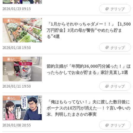
2026/01/23 09:15
クリップ
暮らし
「1月からそれやっちゃダメー！！」【1,500
万円貯金】3児の母が警告“やめたら貯ま
る”4選
2026/01/18 19:50
クリップ
暮らし
節約主婦が「年間約36,000円分減った！」ほ
ったらかしでお金が貯まる」家計見直し3選
2026/01/11 19:50
クリップ
暮らし
「俺はもらってない！」夫に渡した数日後に
ボーナスの10万円が消えた…！？言い争いの
末、判明したまさかの事実
2026/01/08 20:55
クリップ