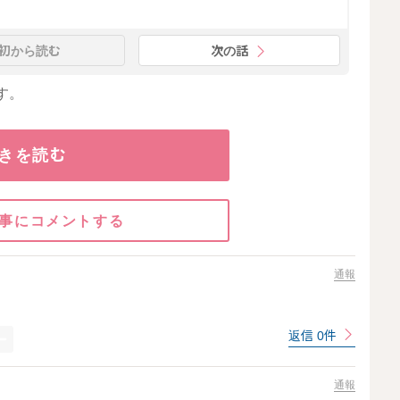
初から読む
次の話
す。
きを読む
事にコメントする
通報
返信 0件
通報