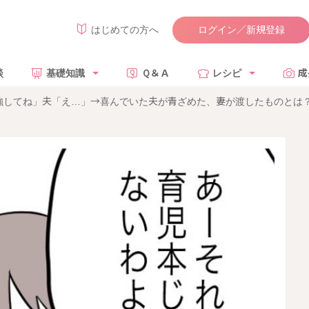
ログイン／新規登録
はじめての方へ
談
基礎知識
Ｑ＆Ａ
レシピ
成
してね」夫「え…」→喜んでいた夫が青ざめた、妻が渡したものとは？ 