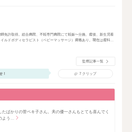
健師免許取得。総合病院、不妊専門病院にて妊娠〜分娩、産後、新生児看
ャイルドボディセラピスト（ベビーマッサージ）資格あり。現在は産科医
て、入院中だけでなく産後ケアや育児支援に従事。ベビーカレンダーで
かりやすくためになる記事作りを心がけている。自身も姉妹の母として子
監修記事一覧
せ！
7
クリップ
したばかりの菅ペキ子さん。夫の優一さんもとても喜んでく
のよう…