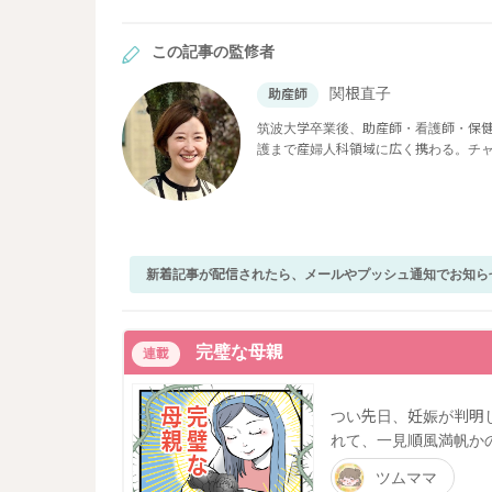
この記事の監修者
関根直子
助産師
筑波大学卒業後、助産師・看護師・保
護まで産婦人科領域に広く携わる。チ
院、母子専門訪問看護ステーションに
は、妊娠中や子育て期に寄り添い、分
育てに奮闘中。
新着記事が配信されたら、メールやプッシュ通知でお知ら
完璧な母親
連載
つい先日、妊娠が判明
れて、一見順風満帆か
ツムママ