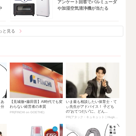
アンケート回答でバルミューダ
中
や加湿空気清浄機が当たる
っと見る
てあ
【見城徹×藤田晋】AI時代でも変
いま最も相談したい保育士・て
自分
わらない経営者の本質
ぃ先生がアドバイス！ 子ども
の“おてつだい”に、どん...
PR(FINCHI on GOETHE)
PR(アタック・キュキュット｜Hugkum)