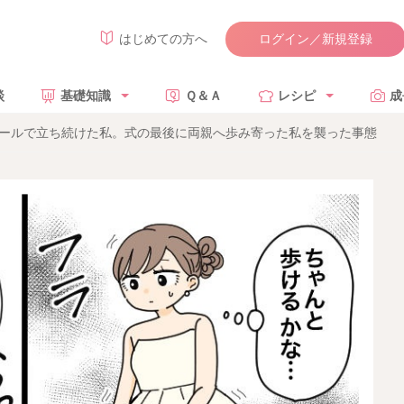
ログイン／新規登録
はじめての方へ
談
基礎知識
Ｑ＆Ａ
レシピ
成
ヒールで立ち続けた私。式の最後に両親へ歩み寄った私を襲った事態