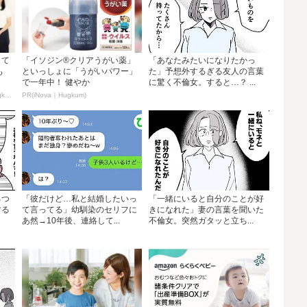
・て
「イソジン®クリアうがい薬」
「あなたみたいになりたかっ
も
といっしょに「うがいパワー」
た」予想外するぎる友人の言葉
で一年中！ 健やか
に驚く不倫女。すると…？ ...
PR(アタック・キュキュット｜Hugkum)
PR(iNova｜Hugkum)
るつ
「彼だけど…私と結婚したいっ
「一緒にいると自分のことが好
する
て言ってる」幼馴染のセリフに
きになれた」妻の言葉を聞いた
あ然→10年後、連絡して...
不倫女。突然ガタッと立ち...