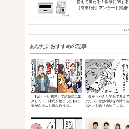
答えて当たる！保険に関する
【簡単1分】アンケート実施
も
あなたにおすすめの記事
「1日くらい我慢して結婚式に出
「夫をちゃんと笑顔で迎え
席しろ！」陣痛が始まった私に
げたい」妻は神妙な表情で
夫が命令→お望み通り出...
の思いを語り始めて… #...