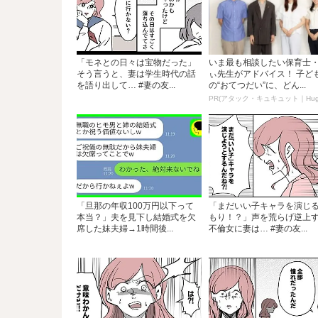
「モネとの日々は宝物だった」
いま最も相談したい保育士
そう言うと、妻は学生時代の話
ぃ先生がアドバイス！ 子ど
を語り出して… #妻の友...
の“おてつだい”に、どん...
「旦那の年収100万円以下って
「まだいい子キャラを演じ
本当？」夫を見下し結婚式を欠
もり！？」声を荒らげ逆上
席した妹夫婦→1時間後...
不倫女に妻は… #妻の友...