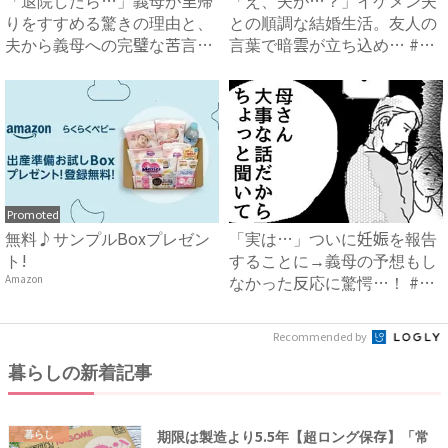
りをすすめる驚きの理由と、
との順調な結婚生活。友人の
夫から義母への完璧な苦言
言葉で暗雲が立ち込め… #
#...
サ...
Promoted
無料♪サンプルBoxプレゼン
「実は…」ついに妊娠を報告
ト!
することに→義母の予想もし
なかった反応に驚愕…！ #
Amazon
早...
Recommended by
暮らしの新着記事
期限は製造より5.5年【超ロング保存】「常
暮らし