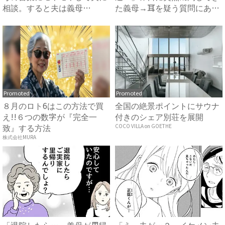
相談。すると夫は義母
た義母→耳を疑う質問にあ
に…！？...
然…！ ...
Promoted
Promoted
８月のロト6はこの方法で買
全国の絶景ポイントにサウナ
え!!６つの数字が『完全一
付きのシェア別荘を展開
致』する方法
COCO VILLA on GOETHE
株式会社MURA
「退院したら…」義母が里帰
「え、夫が…？」イケメン夫