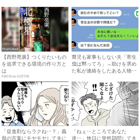
で...
知...
Promoted
【西野亮廣】つくりたいもの
育児も家事もしない夫「寄生
を追求できる環境の作り方と
虫は黙ってろ」→助けを求め
は
た私が連絡をしたある人物と
は...
FINCHI on GOETHE
「促進剤ならラクね…？」義
「ねぇ…ところであなた
母の言葉にモヤモヤして夫に
達…」休日に突然訪問してき