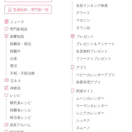
名前ランキング検索
監修医師・専門家一覧
アワード
マガジン
ニュース
タウン誌
専門家相談
基礎知識
プレゼント
妊娠前・妊活
プレゼント＆アンケート
妊娠中
全員無料プレゼント
出産
ファーストプレゼント
育児
アプリ
不妊・不妊治療
ベビーカレンダーアプリ
Ｑ＆Ａ
体重管理アプリ
体験談
関連サイト
レシピ
ムーンカレンダー
離乳食レシピ
ウーマンカレンダー
妊娠食レシピ
シニアカレンダー
妊活食レシピ
シッテク
成長アルバム
ヨムーノ
施設検索