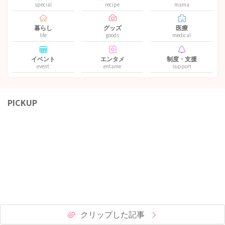
special
recipe
mama
暮らし
グッズ
医療
life
goods
medical
イベント
エンタメ
制度・支援
event
entame
support
PICKUP
クリップした記事