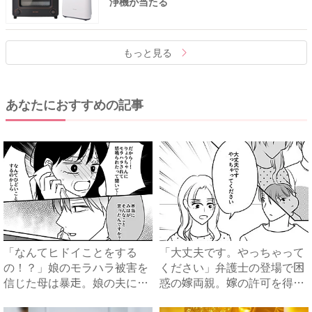
浄機が当たる
もっと見る
あなたにおすすめの記事
「なんてヒドイことをする
「大丈夫です。やっちゃって
の！？」娘のモラハラ被害を
ください」弁護士の登場で困
信じた母は暴走。娘の夫に電
惑の嫁両親。嫁の許可を得た
話を...
母...