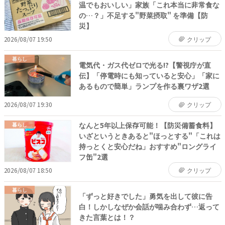
温でもおいしい」家族「これ本当に非常食な
の…？」不足する"野菜摂取" を準備【防
災】
2026/08/07 19:50
クリップ
暮らし
電気代・ガス代ゼロで光る!?【警視庁が直
伝】「停電時にも知っていると安心」「家に
あるもので簡単」ランプを作る裏ワザ2選
2026/08/07 19:30
クリップ
なんと5年以上保存可能！【防災備蓄食料】
暮らし
いざというときあると"ほっとする"「これは
持っとくと安心だね」おすすめ"ロングライ
フ缶"2選
2026/08/07 18:50
クリップ
暮らし
「ずっと好きでした」勇気を出して彼に告
白！しかしなぜか会話が噛み合わず…返って
きた言葉とは！？