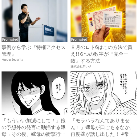
Promoted
Promoted
事例から学ぶ『特権アクセス
８月のロト6はこの方法で買
管理』
え!!６つの数字が『完全一
致』する方法
KeeperSecurity
株式会社MURA
「もういい加減にして！」娘
「モラハラなんてありませ
の予想外の発言に動揺する嫁
ん！」嫁母が口ごもるなか、
母→その後、嫁母の衝撃行動
再度嫁が話し出した！ #常識