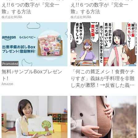
え!!６つの数字が『完全一
え!!６つの数字が『完全一
致』する方法
致』する方法
株式会社MURA
株式会社MURA
Promoted
無料♪サンプルBoxプレゼン
「何この貧乏メシ！食費ケチ
ト!
りすぎ」義妹が手料理を非難
し夫が激怒！→反省した義妹
Amazon
の...