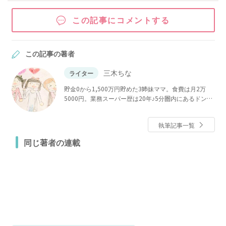
この記事にコメントする
この記事の著者
三木ちな
ライター
貯金0から1,500万円貯めた3姉妹ママ。食費は月2万
5000円。業務スーパー歴は20年♪5分圏内にあるドン
キ、マツキヨ、ローソン100、カルディ、ダイソーがあ
り、神コスパ商品を探すパトロールが趣味♪節約と貯蓄
執筆記事一覧
が大好き。節約生活スペシャリスト、整理収納アドバ
イザー2級。クリンネスト1級。
同じ著者の連載