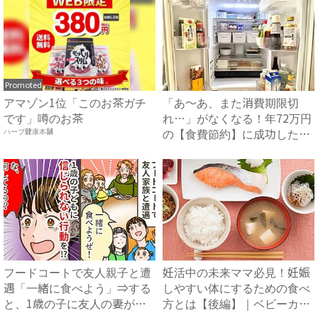
Promoted
アマゾン1位「このお茶ガチ
「あ〜あ、また消費期限切
です」噂のお茶
れ…」がなくなる！年72万円
の【食費節約】に成功した冷
ハーブ健康本舗
蔵...
フードコートで友人親子と遭
妊活中の未来ママ必見！妊娠
遇「一緒に食べよう」⇒する
しやすい体にするための食べ
と、1歳の子に友人の妻が目
方とは【後編】｜ベビーカレ