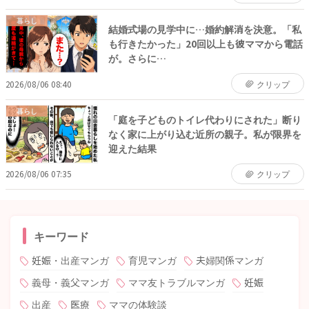
暮らし
結婚式場の見学中に…婚約解消を決意。「私
も行きたかった」20回以上も彼ママから電話
が。さらに…
2026/08/06 08:40
クリップ
暮らし
「庭を子どものトイレ代わりにされた」断り
なく家に上がり込む近所の親子。私が限界を
迎えた結果
2026/08/06 07:35
クリップ
キーワード
妊娠・出産マンガ
育児マンガ
夫婦関係マンガ
義母・義父マンガ
ママ友トラブルマンガ
妊娠
出産
医療
ママの体験談