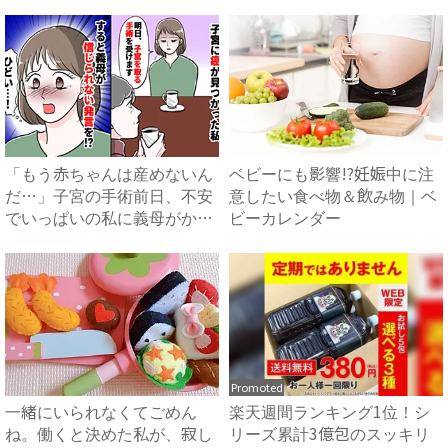
を...
ン...
「もう赤ちゃんは産めないん
ベビーにも影響!?妊娠中に注
だ…」子宮の手術前日、不安
意したい食べ物＆飲み物｜ベ
でいっぱいの私に義母がかけ
ビーカレンダー
た...
Promoted
一緒にいられなくてごめん
楽天週間ランキング1位！シ
ね。働くと決めた私が、寂し
リーズ累計3億包のスッキリ