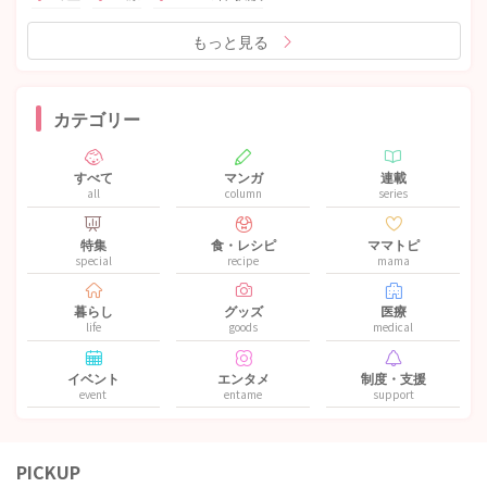
もっと見る
カテゴリー
すべて
マンガ
連載
all
column
series
特集
食・レシピ
ママトピ
special
recipe
mama
暮らし
グッズ
医療
life
goods
medical
イベント
エンタメ
制度・支援
event
entame
support
PICKUP