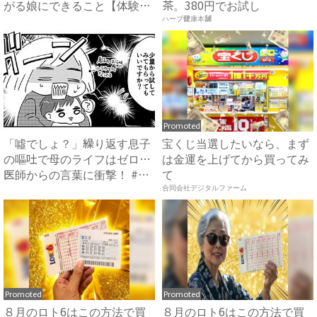
がる娘にできること【体験
茶。380円でお試し
談】｜...
ハーブ健康本舗
Promoted
「噓でしょ？」繰り返す息子
宝くじ当選したいなら、まず
の嘔吐で母のライフはゼロ…
は金運を上げてから買ってみ
医師からの言葉に衝撃！ #
て
離...
合同会社デジタルファーム
Promoted
Promoted
８月のロト6はこの方法で買
８月のロト6はこの方法で買