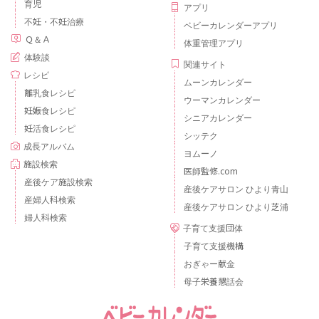
育児
アプリ
不妊・不妊治療
ベビーカレンダーアプリ
Ｑ＆Ａ
体重管理アプリ
体験談
関連サイト
レシピ
ムーンカレンダー
離乳食レシピ
ウーマンカレンダー
妊娠食レシピ
シニアカレンダー
妊活食レシピ
シッテク
成長アルバム
ヨムーノ
施設検索
医師監修.com
産後ケア施設検索
産後ケアサロン ひより青山
産婦人科検索
産後ケアサロン ひより芝浦
婦人科検索
子育て支援団体
子育て支援機構
おぎゃー献金
母子栄養懇話会