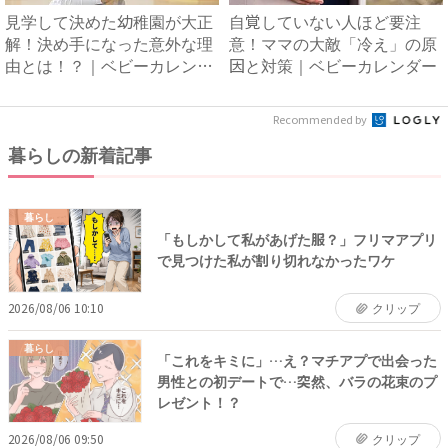
見学して決めた幼稚園が大正
自覚していない人ほど要注
解！決め手になった意外な理
意！ママの大敵「冷え」の原
由とは！？｜ベビーカレンダ
因と対策｜ベビーカレンダー
ー
Recommended by
暮らしの新着記事
暮らし
「もしかして私があげた服？」フリマアプリ
で見つけた私が割り切れなかったワケ
2026/08/06 10:10
クリップ
暮らし
「これをキミに」…え？マチアプで出会った
男性との初デートで…突然、バラの花束のプ
レゼント！？
2026/08/06 09:50
クリップ