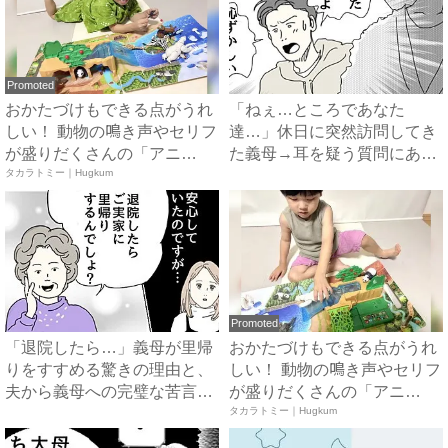
Promoted
おかたづけもできる点がうれ
「ねぇ…ところであなた
しい！ 動物の鳴き声やセリフ
達…」休日に突然訪問してき
が盛りだくさんの「アニ
た義母→耳を疑う質問にあ
ア ...
タカラトミー｜Hugkum
然…！ ...
Promoted
「退院したら…」義母が里帰
おかたづけもできる点がうれ
りをすすめる驚きの理由と、
しい！ 動物の鳴き声やセリフ
夫から義母への完璧な苦言
が盛りだくさんの「アニ
#...
ア ...
タカラトミー｜Hugkum