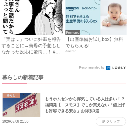
Promoted
「実は…」ついに妊娠を報告
【出産準備お試しbox】無料
することに→義母の予想もし
でもらえる!
なかった反応に驚愕…！ #
Amazon
早...
Recommended by
暮らしの新着記事
暮らし
もうホムセンから浮気している人は多い！？
福岡発【コスモス】でしか買えない「値上げ
も許容できる安さ」お得系3選
2026/08/08 21:50
クリップ