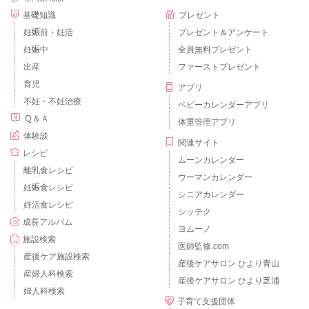
基礎知識
プレゼント
妊娠前・妊活
プレゼント＆アンケート
妊娠中
全員無料プレゼント
出産
ファーストプレゼント
育児
アプリ
不妊・不妊治療
ベビーカレンダーアプリ
Ｑ＆Ａ
体重管理アプリ
体験談
関連サイト
レシピ
ムーンカレンダー
離乳食レシピ
ウーマンカレンダー
妊娠食レシピ
シニアカレンダー
妊活食レシピ
シッテク
成長アルバム
ヨムーノ
施設検索
医師監修.com
産後ケア施設検索
産後ケアサロン ひより青山
産婦人科検索
産後ケアサロン ひより芝浦
婦人科検索
子育て支援団体