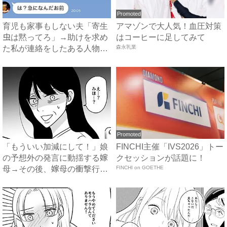
Promoted
育児も家事もしない夫「寄生
アマゾンで大人気！血圧対策
虫は黙ってろ」→助けを求め
はコーヒーに足してみて
た私が連絡をしたある人物と
森永乳業
は...
Promoted
「もういい加減にして！」娘
FINCHI主催「IVS2026」トー
の予想外の発言に動揺する嫁
クセッションが話題に！
母→その後、嫁母の衝撃行動
FINCHI on GOETHE
で...