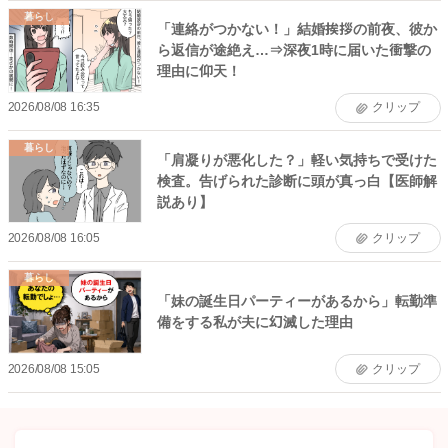
暮らし
「連絡がつかない！」結婚挨拶の前夜、彼か
ら返信が途絶え…⇒深夜1時に届いた衝撃の
理由に仰天！
2026/08/08 16:35
クリップ
暮らし
「肩凝りが悪化した？」軽い気持ちで受けた
検査。告げられた診断に頭が真っ白【医師解
説あり】
2026/08/08 16:05
クリップ
暮らし
「妹の誕生日パーティーがあるから」転勤準
備をする私が夫に幻滅した理由
2026/08/08 15:05
クリップ