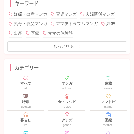
キーワード
妊娠・出産マンガ
育児マンガ
夫婦関係マンガ
義母・義父マンガ
ママ友トラブルマンガ
妊娠
出産
医療
ママの体験談
もっと見る
カテゴリー
すべて
マンガ
連載
all
column
series
特集
食・レシピ
ママトピ
special
recipe
mama
暮らし
グッズ
医療
life
goods
medical