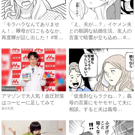
「モラハラなんてありませ
「え、夫が…？」イケメン夫
ん！」嫁母が口ごもるなか、
との順調な結婚生活。友人の
再度嫁が話し出した！ #常識
言葉で暗雲が立ち込め… #
知...
サ...
Promoted
アマゾンで大人気！血圧対策
「促進剤ならラクね…？」義
はコーヒーに足してみて
母の言葉にモヤモヤして夫に
森永乳業
相談。すると夫は義母
に…！？...