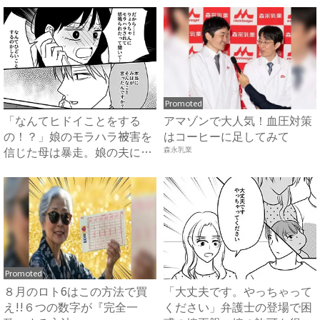
Promoted
「なんてヒドイことをする
アマゾンで大人気！血圧対策
の！？」娘のモラハラ被害を
はコーヒーに足してみて
信じた母は暴走。娘の夫に電
森永乳業
話を...
Promoted
８月のロト6はこの方法で買
「大丈夫です。やっちゃって
え!!６つの数字が『完全一
ください」弁護士の登場で困