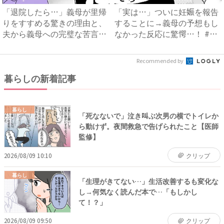
「退院したら…」義母が里帰
「実は…」ついに妊娠を報告
りをすすめる驚きの理由と、
することに→義母の予想もし
夫から義母への完璧な苦言
なかった反応に驚愕…！ #
#...
早...
Recommended by
暮らしの新着記事
暮らし
「死なないで」泣き叫ぶ次男の横でトイレか
ら動けず。夜間救急で告げられたこと【医師
監修】
2026/08/09 10:10
クリップ
暮らし
「生理がきてない…」生活改善するも変化な
し→何気なく読んだ本で…「もしかし
て！？」
2026/08/09 09:50
クリップ