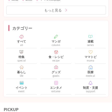
もっと見る
カテゴリー
すべて
マンガ
連載
all
column
series
特集
食・レシピ
ママトピ
special
recipe
mama
暮らし
グッズ
医療
life
goods
medical
イベント
エンタメ
制度・支援
event
entame
support
PICKUP