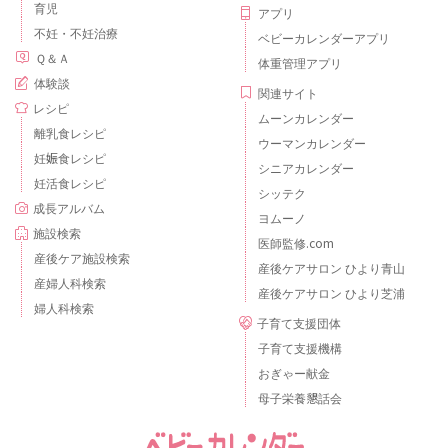
育児
アプリ
不妊・不妊治療
ベビーカレンダーアプリ
Ｑ＆Ａ
体重管理アプリ
体験談
関連サイト
レシピ
ムーンカレンダー
離乳食レシピ
ウーマンカレンダー
妊娠食レシピ
シニアカレンダー
妊活食レシピ
シッテク
成長アルバム
ヨムーノ
施設検索
医師監修.com
産後ケア施設検索
産後ケアサロン ひより青山
産婦人科検索
産後ケアサロン ひより芝浦
婦人科検索
子育て支援団体
子育て支援機構
おぎゃー献金
母子栄養懇話会