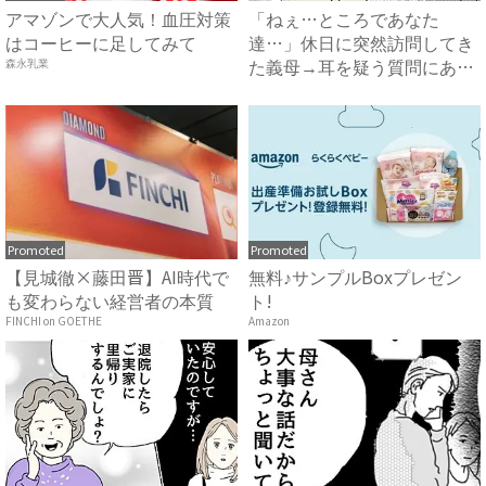
アマゾンで大人気！血圧対策
「ねぇ…ところであなた
はコーヒーに足してみて
達…」休日に突然訪問してき
た義母→耳を疑う質問にあ
森永乳業
然…！ ...
Promoted
Promoted
【見城徹×藤田晋】AI時代で
無料♪サンプルBoxプレゼン
も変わらない経営者の本質
ト!
FINCHI on GOETHE
Amazon