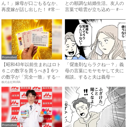
ん！」嫁母が口ごもるなか、
との順調な結婚生活。友人の
再度嫁が話し出した！ #常識
言葉で暗雲が立ち込め… #
知...
サ...
Promoted
【昭和43年以前生まれはロト
「促進剤ならラクね…？」義
６この数字を買うべき】6つ
母の言葉にモヤモヤして夫に
の数字が「完全一致」する
相談。すると夫は義母
方...
に…！？...
株式会社MURA
Promoted