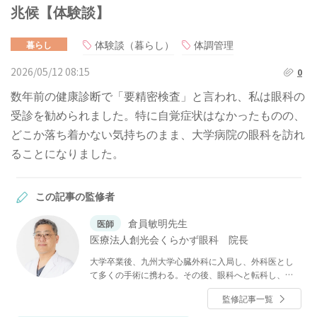
兆候【体験談】
体験談（暮らし）
体調管理
暮らし
2026/05/12 08:15
0
数年前の健康診断で「要精密検査」と言われ、私は眼科の
受診を勧められました。特に自覚症状はなかったものの、
どこか落ち着かない気持ちのまま、大学病院の眼科を訪れ
ることになりました。
この記事の監修者
倉員敏明先生
医師
医療法人創光会くらかず眼科 院長
大学卒業後、九州大学心臓外科に入局し、外科医とし
て多くの手術に携わる。その後、眼科へと転科し、く
らかず眼科を開業。外科医として培った高度な手技と
監修記事一覧
豊富な臨床経験を活かし、眼科領域においても手術を
中心とした医療を提供している。クリニック最大の特