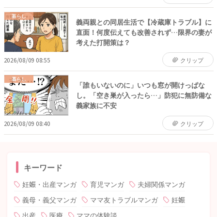
暮らし
義両親との同居生活で【冷蔵庫トラブル】に
直面！何度伝えても改善されず…限界の妻が
考えた打開策は？
2026/08/09 08:55
クリップ
暮らし
「誰もいないのに」いつも窓が開けっぱな
し。「空き巣が入ったら…」防犯に無防備な
義家族に不安
2026/08/09 08:40
クリップ
キーワード
妊娠・出産マンガ
育児マンガ
夫婦関係マンガ
義母・義父マンガ
ママ友トラブルマンガ
妊娠
出産
医療
ママの体験談