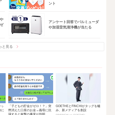
中
ント
や
アンケート回答でバルミューダ
ゼ
や加湿空気清浄機が当たる
っと見る
やっ
「子どもの貯金がゼロ！？」突
GOETHEとFINCHIがタッグを組
険に
然消えた口座のお金→義母に抗
み、新メディアを創設
議すると衝撃の事実が判明...
PR(FINCHI on GOETHE)