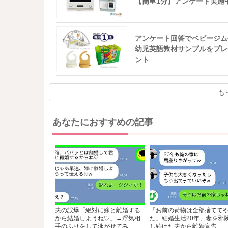
【簡単1分】アンケート実施
アンケート回答でベビージム
幼児英語教材サンプルをプレ
ント
も
あなたにおすすめの記事
夫の誤爆「絶対に嫁と離婚する
「お前の荷物は全部捨てて
から結婚しようね♡」→浮気相
た」結婚生活20年、妻を邪
手のふりをして泳がせてみ...
し続けた夫から離婚宣告...