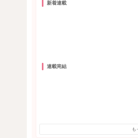
新着連載
連載完結
も